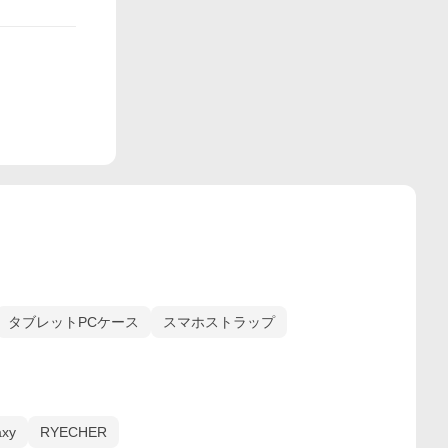
タブレットPCケース
スマホストラップ
axy
RYECHER