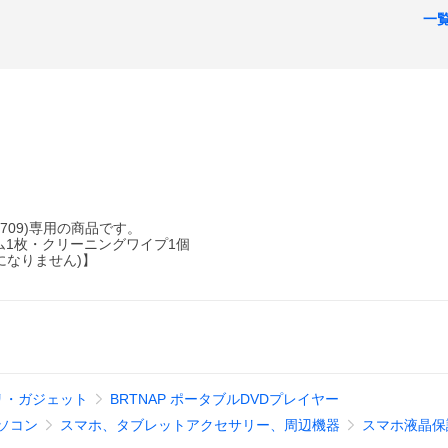
一
77709)専用の商品です。
ム1枚・クリーニングワイプ1個
になりません)】
リ・ガジェット
BRTNAP ポータブルDVDプレイヤー
ソコン
スマホ、タブレットアクセサリー、周辺機器
スマホ液晶保