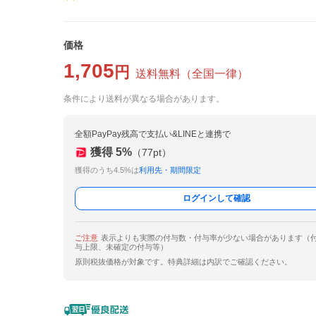
価格
1,705
円
送料無料
（
全国一律
）
条件により送料が異なる場合があります。
全額PayPay残高で支払い&LINEと連携で
獲得
5
%
（
77
pt）
獲得のうち4.5%は
利用先・期間限定
ログインして確認
ご注意
表示よりも実際の付与数・付与率が少ない場合があります（
与上限、未確定の付与等）
原則税抜価格が対象です。特典詳細は内訳でご確認ください。