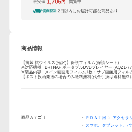
1,705
最安値
閲覧中
円
2日以内にお届け可能な商品あり
商品情報
【抗菌 抗ウイルス(光沢)】保護フィルム(保護シート)
※対応機種 : BRTNAP ポータブルDVDプレイヤー (AQZ1-
※製品内容 : メイン画面用フィルム1枚・サブ画面用フィル
【ポスト投函発送の場合のみ送料無料(代金引換は送料無料
商品
カテゴリ
ＰＤＡ工房
アクセサ
スマホ、タブレット、パ