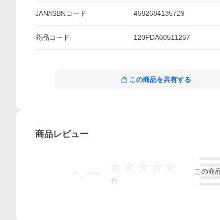
JAN/ISBNコード
4582684135729
商品
コード
120PDA60511267
この商品を共有する
商品
レビュー
5
-.--
4
この
商
3
2
-
件
1