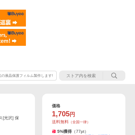
状の液晶保護フィルム製作します!
価格
1,705
円
[光沢] 保
送料無料
（
全国一律
）
5
%獲得
（
77
pt）