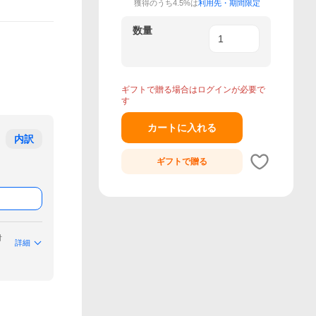
獲得のうち4.5%は
利用先・期間限定
数量
ギフトで贈る場合はログインが必要で
す
カートに入れる
内訳
ギフトで
贈る
付
詳細