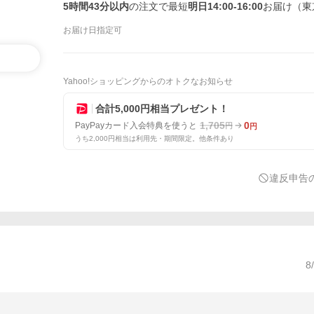
5時間43分以内
の注文で最短
明日14:00-16:00
お届け（東
お届け日指定可
Yahoo!ショッピングからのオトクなお知らせ
合計5,000円相当プレゼント！
1,705
0
PayPayカード入会特典を使うと
円
円
うち2,000円相当は利用先・期間限定。他条件あり
違反申告
8