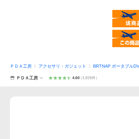
ＰＤＡ工房
アクセサリ・ガジェット
BRTNAP ポータブル
ＰＤＡ工房
4.60
（
3,928
件
）