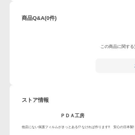
商品Q&A
(
0
件)
この
商品
に関する
ストア情報
ＰＤＡ工房
他店にない保護フィルムがきっとある!? なければ作ります!! 安心の日本製