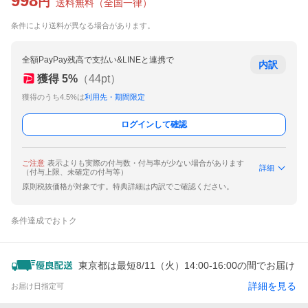
998
円
送料無料
（
全国一律
）
条件により送料が異なる場合があります。
全額PayPay残高で支払い&LINEと連携で
内訳
獲得
5
%
（
44
pt）
獲得のうち4.5%は
利用先・期間限定
ログインして確認
ご注意
表示よりも実際の付与数・付与率が少ない場合があります
詳細
（付与上限、未確定の付与等）
原則税抜価格が対象です。特典詳細は内訳でご確認ください。
条件達成でおトク
東京都は最短8/11（火）14:00-16:00の間でお届け
詳細を見る
お届け日指定可