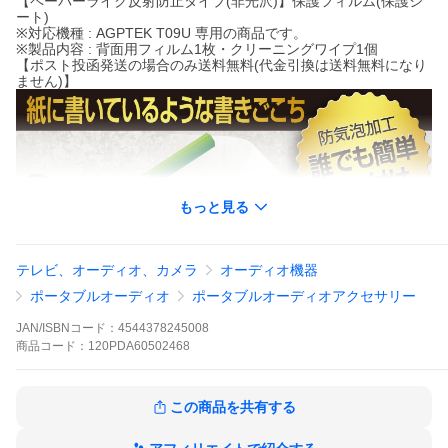
【ペーパーライク反射防止タイプ(非光沢)】保護フィルム(保護シ
ート)
※対応機種 : AGPTEK T09U 専用の商品です。
※製品内容 : 背面用フィルム1枚・クリーニングワイプ1個
【ポスト投函発送の場合のみ送料無料(代金引換は送料無料になり
ません)】
もっと見る
テレビ、オーディオ、カメラ
オーディオ機器
ポータブルオーディオ
ポータブルオーディオアクセサリー
JAN/ISBNコード：
4544378245008
商品
コード：
120PDA60502468
この商品を共有する