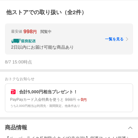
他ストアでの取り扱い（全
2
件）
998
最安値
閲覧中
円
一覧を見る
2日以内にお届け可能な商品あり
8/7 15:00
時点
おトクなお知らせ
合計5,000円相当プレゼント！
998
0
PayPayカード入会特典を使うと
円
円
うち2,000円相当は利用先・期間限定。他条件あり
商品情報