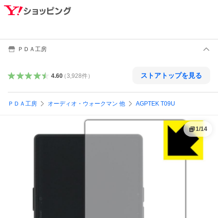
ＰＤＡ工房
ストアトップを見る
4.60
（
3,928
件
）
ＰＤＡ工房
オーディオ・ウォークマン 他
AGPTEK T09U
1
/
14