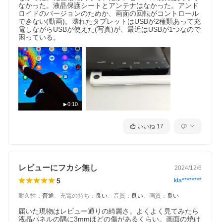
なかった。液晶保護シートとアンテナはなかった。アンド
ロイドのバージョンのためか、画面の回転がコントロール
できない(動画)。壊れたタブレットはUSBが2種類あって充
電しながらUSBが使えた(写真)が、最近はUSBが1つなので
困っている。
0:10
いいね
17
レビューにフカシ無し
2024/12/6
5
kta********
耐久性
：
普通
、
充電の持ち
：
良い
、
音質
：
良い
、
画質
：
良い
届いた現物はレビュー通りの綺麗さ。よくよく見てみたら
液晶パネルの隅に3mmほどの傷があるくらい。画面の焼け