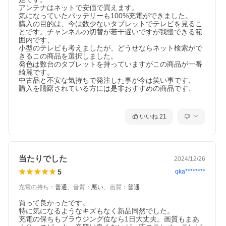
アンテナはネットで安価で買えます。

気になっていたバッテリーも100%充電ができました。

購入の目的は、今は数少ないタブレットでテレビを見るこ
とです。チャンネルの切替が若干遅いですが我慢できる範
囲内です、

小型のテレビも考えましたが、どうせならネット検索がで
きるこの商品を選択しました。

発色は数台のタブレットを持っていますがこの商品が一番
綺麗です。

中古品と不安な気持ちで発注した事が今は笑い事です、

購入を躊躇されている方には是非おすすめの商品です、

いいね
21
当たりでした
2024/12/26
5
qka********
充電の持ち
：
普通
、
音質
：
悪い
、
画質
：
普通
買って良かったです。

特に気になるようなキズもなく新品同然でした。

充電の保ちもブラウジング位なら1日大丈夫。画質もまあ