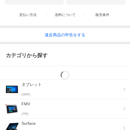
支払い方法
送料について
販売条件
違反
商品の
申告をする
カテゴリから探す
タブレット
(
35
件)
FMV
(
7
件)
Surface