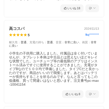
いいね
18
高コスパ
2024/11/13
5
fkq********
耐久性
：
普通
、
充電の持ち
：
普通
、
音質
：
非常に良い
、
画質
：
非常
に良い
小学生の子供用に購入しました。付属品は全く付いていま
せんが、タブレット本体は中古品とは思えないほどキレイ
な状態でした。ユーチューブ等の最低限のアプリはインス
トール済みですぐに使用することができました。充電がタ
イプBなので１００均で準備しました。タイプCだと良かっ
たのですが、商品がいいので我慢します。あとはバッテリ
ーが長持ちすることを祈るのみです。なんと言ってもこの
低価格、買って間違いはないと思います。注文番号pc-max
-10041154
いいね
8