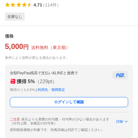
4.71
（
114
件
）
在庫なし
価格
5,000
円
送料無料
（
東京都
）
条件により送料が異なる場合があります。
全額PayPay残高で支払い&LINEと連携で
内訳
獲得
5
%
（
229
pt）
獲得のうち4.5%は
利用先・期間限定
ログインして確認
ご注意
表示よりも実際の付与数・付与率が少ない場合があります
詳細
（付与上限、未確定の付与等）
原則税抜価格が対象です。特典詳細は内訳でご確認ください。