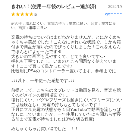
きれい！(使用一年後のレビュー追加済)
2025/1/8
5
cyc********
耐久性
：
壊れにくい
、
充電の持ち
：
非常に良い
、
音質
：
非常に良
い
、
画質
：
非常に良い
充電の持ちについてはまだわかりませんが、とにかくめち
ゃくちゃ美品でした！こんなにきれいな状態で、しかも箱
付きで商品が届いたのでびっくりしました！これをえらん
でほんとによかったですꕤ

大きいので画面も見やすくて、とても良いです•ᴗ•

梱包も丁寧でしたし、いまのところ問題なく使えていま
す！ここで買って良かったです♪

比較用にPS4のコントローラー置いてます、参考までに…

↓↓↓以下、一年使った感想です↓↓↓

前提として、こちらのタブレットは動画を見る、音楽を聴
くのがメインの使用場面です。

壊れにくい、バグやフリーズも起きにくい(フリーズについ
ては経験なし)、充電の持ちもとても良いです！

正月にフル充電の状態から１日YouTubeで動画を流しっぱ
なしにしていましたが、一年使用していたにも関わらず寝
る前まで充電が持ちました(10%を切る程度)

めちゃくちゃお買い得でした…！！