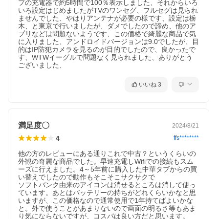
プの充電器で約5時間で100％表示しました、それからいろ
いろ設定はじめましたがTVのワンセグ、フルセグは見られ
ませんでした、やはりアンテナが必要の様です、設定は栃
木、と東京で行いましたが、ダメでしたので諦め、他のア
プリなどは問題ないようです、この価格で綺麗な商品で気
に入りました、アンドロイドバージョンは9.0でしたが、目
的はIP防犯カメラを見るのが目的でしたので、良かったで
す、WTWイーグルで問題なく見られました、ありがとう
ございました、
いいね
3
満足度〇
2024/8/21
4
ffs********
他の方のレビューにある通りこれで中古？というくらいの
外観の奇麗な商品でした。早速充電しWifiでの接続もスム
ーズに行えました。4～5年前に購入した中華タブからの買
い替えでしたので動作もそこそこサクサクで

ソフトバンク由来のアイコンは消せるところは消して使っ
ています。あとはバッテリーの持ちがどれくらいかなと思
いますが、この価格なので通常使用で1年持てばよいかな
と。外で使うことがあまりないので画面の明るさ等もあま