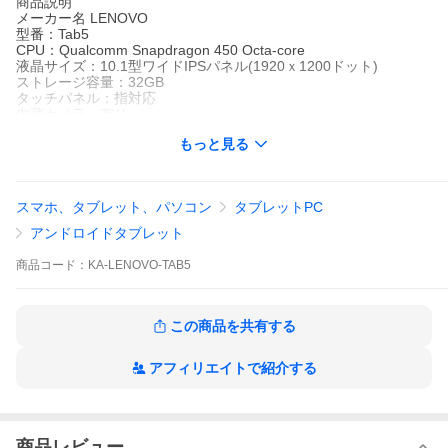
商品説明
メーカー名 LENOVO
型番：Tab5
CPU：Qualcomm Snapdragon 450 Octa-core
液晶サイズ：10.1型ワイドIPSパネル(1920ｘ1200ドット)
ストレージ容量：32GB
タッチパネル：指対応
内蔵カメラ：有り
ネットワーク
もっと見る
利用制限 “○”⇒ネットワーク利用制限無し（残債無し）
キャリア：SoftBank
SIM情報：SIMロック解除可能
TVチューナー：ワンセグ/フルセグ
スマホ、タブレット、パソコン
タブレットPC
無線通信：WI-FI、Bluetooth
OS：Android 9
アンドロイドタブレット
付属品：交換用ACアダプターのみ，（本商品にはTVアンテナケー
ブルは付属しておりませんので、あらかじめご了承ください）
商品
コード：
KA-LENOVO-TAB5
保証期間：3日間
【備考】
・本商品にはTVアンテナケーブルは付属しておりませんので、あ
この商品を共有する
らかじめご了承ください。
【注意】
アフィリエイトで紹介する
こちらの商品はアンドロイドタッブレトでございます。
Windows用のアプリはご使用いただけません。
商品レビュー