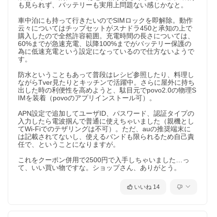
も見られず、バッテリーも実用上問題ない感じかなと。

車中泊にも持って行きたいのでSIMロックを即解除。動作
云々についてはチップセットがスナドラ450と承知の上で
購入したので全然許容範囲。充電時間の長さについては、
60%までが急速充電、以降100%までがバッテリー保護の
為に低速充電という設定になっているので仕方ないようで
す。

防水ということもあって普段はレシピ参照したり、料理し
ながらTver見たりとキッチンで活躍中。さらに屋外に持ち
出した時の利便性を高めようと、駄目元でpovo2.0の物理S
IMを装着（povoのアプリインストール可）。

APN設定で追加してユーザID、パスワード、認証タイプの
入力したら電波掴んで普通に使えちゃいました（親機とし
てWi-Fiでのテザリングは不可）。ただ、auの推奨端末に
は記載されてないし、使えるバンドも限られるため自己責
任で、ということになりますが。

これをクーポン併用で2500円で入手しちゃいました…っ
て、いい買い物ですな。ショップさん、ありがとう。
いいね
14