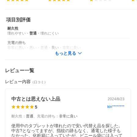
項目別評価
耐久性
壊れやすい
・
普通
・
壊れにくい
充電の持ち
非常に悪い
・
悪い
・
普通
・
良い
・
非常に良い
もっと見る
レビュー一覧
レビュー内容
（口コミ）
中古とは思えない上品
2024/8/23
5
kin********
耐久性
：
普通
、
充電の持ち
：
非常に良い
使用中のタブレットが壊れたので安い代替え品を探した。
中古?となってますが、指紋の跡もなく、通電した様子も
なかった。化粧箱に入っていたが、ビニール袋には入って