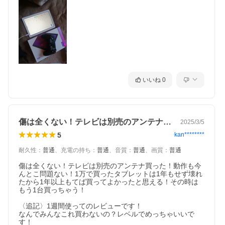
いいね
0
傷は全くない！テレビは別売のアンテナ買…
2025/3/5
5
kan********
耐久性
：
普通
、
充電の持ち
：
普通
、
音質
：
普通
、
画質
：
普通
傷は全くない！テレビは別売のアンテナ買った！動作も今
んとこ問題ない！1万で買ったタブレットは1年もせず壊れ
たから1年以上もてば買ってよかったと思える！その時は
もう1台買っちゃう！

〈追記〉1週間使ってのレビューです！

なんでみんなこれ買わないの？レベルでめっちゃいいで
す！
