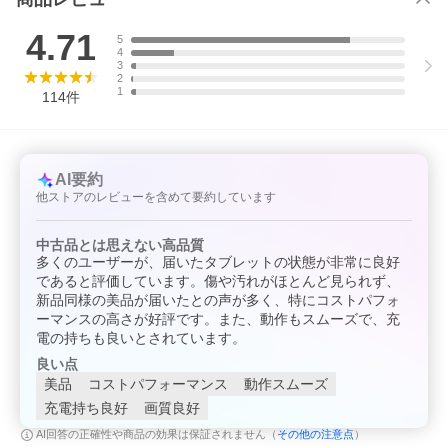
4.71
5
4
3
2
1
114
件
AI要約
他ストアのレビューを含めて要約しています
中古品とは思えない高品質
多くのユーザーが、届いたタブレットの状態が非常に良好
であると評価しています。傷や汚れがほとんど見られず、
新品同様の美品が届いたとの声が多く、特にコストパフォ
ーマンスの高さが好評です。また、動作もスムーズで、充
電の持ちも良いとされています。
良い点
美品
コストパフォーマンス
動作スムーズ
充電持ち良好
画質良好
その他の注意点
AI回答の正確性や商品の効果は保証されません（
）