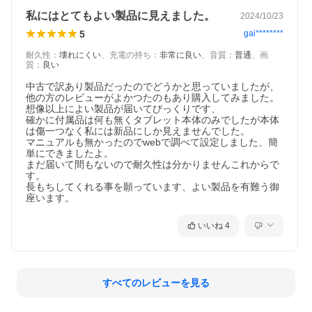
私にはとてもよい製品に見えました。
2024/10/23
5
gai********
耐久性
：
壊れにくい
、
充電の持ち
：
非常に良い
、
音質
：
普通
、
画
質
：
良い
中古で訳あり製品だったのでどうかと思っていましたが、
他の方のレビューがよかつたのもあり購入してみました。

想像以上によい製品が届いてびっくりです、

確かに付属品は何も無くタブレット本体のみでしたが本体
は傷一つなく私には新品にしか見えませんでした。

マニュアルも無かったのでwebで調べて設定しました、簡
単にできましたよ。

まだ届いて間もないので耐久性は分かりませんこれからで
す。

長もちしてくれる事を願っています、よい製品を有難う御
座います。
いいね
4
すべてのレビューを見る