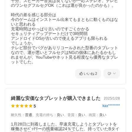
十分、スピーカー音質は良くないが一応ステレオ、テレビ
のワンセグフルセグOK（これは運が良かったのかも）。

時代の差を感じる部分は

今のゲームはインストール出来てもまともに動くものはな
いと思われる

充電時間はやっぱり古いのですごくかかる

セキュリティアップデートだけで3時間弱

アンドロイドOSが古いので使えるアプリも限られる

でしょうか。

テレビ部分でバグがありリコールされた型番のタブレット
なので、運が悪いとフルセグはNGの個体にあたるかもし
れませんが、YouTubeやネット見る程度なら優秀なタブレ
いいね
2
綺麗な安価なタブレットが購入できました
2025/1/28
5
kax********
耐久性
：
普通
、
充電の持ち
：
良い
、
音質
：
良い
、
画質
：
良い
1月28日に到着しました、早速充電しようとタブレットを
稼働させﾊﾞｯﾃﾘーの残量確認24％でした、持っていたBタイ