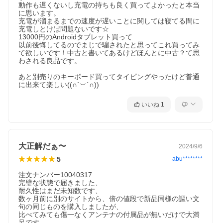
動作も遅くないし充電の持ちも良く買ってよかったと本当
に思います。

充電が溜まるまでの速度が遅いことに関しては寝てる間に
充電しとけば問題ないです☆

13000円のAndroidタブレット買って

以前後悔してるのでまじで騙されたと思ってこれ買ってみ
て欲しいです！中古と書いてあるけどほんとに中古？て思
わされる良品です。

あと別売りのキーボード買ってタイピングやったけど普通
に出来て楽しい((∩´︶`∩))
いいね
1
大正解だぁ〜
2024/9/6
5
abu********
注文ナンバー10040317

完璧な状態で届きました、

耐久性はまだ未知数です、

数ヶ月前に別のサイトから、倍の値段で新品同様の謳い文
句の同じものを購入しましたが、

比べてみても傷一なくアンテナの付属品が無いだけで大満
足です。
