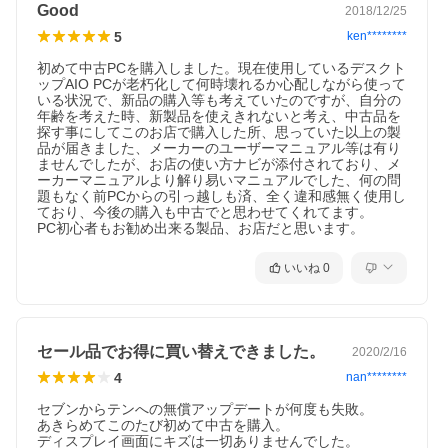
Good
2018/12/25
5
ken********
初めて中古PCを購入しました。現在使用しているデスクト
ップAIO PCが老朽化して何時壊れるか心配しながら使って
いる状況で、新品の購入等も考えていたのですが、自分の
年齢を考えた時、新製品を使えきれないと考え、中古品を
探す事にしてこのお店で購入した所、思っていた以上の製
品が届きました、メーカーのユーザーマニュアル等は有り
ませんでしたが、お店の使い方ナビが添付されており、メ
ーカーマニュアルより解り易いマニュアルでした、何の問
題もなく前PCからの引っ越しも済、全く違和感無く使用し
ており、今後の購入も中古でと思わせてくれてます。

PC初心者もお勧め出来る製品、お店だと思います。
いいね
0
セール品でお得に買い替えできました。
2020/2/16
4
nan********
セブンからテンへの無償アップデートが何度も失敗。

あきらめてこのたび初めて中古を購入。

ディスプレイ画面にキズは一切ありませんでした。
