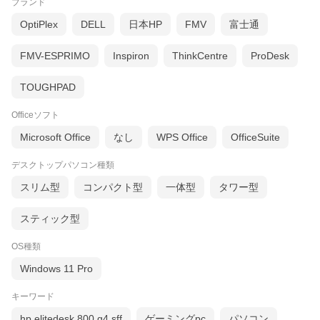
ブランド
OptiPlex
DELL
日本HP
FMV
富士通
FMV-ESPRIMO
Inspiron
ThinkCentre
ProDesk
TOUGHPAD
Officeソフト
Microsoft Office
なし
WPS Office
OfficeSuite
デスクトップパソコン種類
スリム型
コンパクト型
一体型
タワー型
スティック型
OS種類
Windows 11 Pro
キーワード
hp elitedesk 800 g4 sff
ゲーミングpc
パソコン