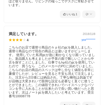
ほど取りません。リビングの端っこでデスクに常駐させて
います。
いいね
1
満足しています。
2018/11/8
4
yox********
こちらのお店で週替り商品のｈｐ社の㍶を購入しました。
週替り商品なので現在の商品とは違いますがビューしま
す。 使用していた私用㍶が急に動かなくなり困っていまし
た。新品購入も考えましたが予算の面で難しいことから中
古を探すことにしました。仕事でもhp社の㍶を使用してい
たので　買うなら　このメーカーのPCに決めていました。
こちらのお店の商品のスペックは申し分なく値段も非常に
廉価でしたが、レビューを見ると不安も消えて注文しまし
た。注文から2日後には納品され、丁寧な梱包は勿論です
が品物は大変きれいで面倒な設定も必要なく直ぐに使うこ
とができました。この値段できれいでハイスペックなパソ
コンを手に入れることが出来たので良い買い物だったと思
います。次はノート㍶を購入したいと考えています。受注
番号10008778