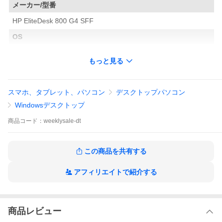
メーカー/型番
HP EliteDesk 800 G4 SFF
OS
Windows11 Pro 64bit
もっと見る
CPU
Intel Corei5 8500 3 GHz
今人気の第8世代の強力i5搭載で高速処
スマホ、タブレット、パソコン
デスクトップパソコン
メインメモリ
Windowsデスクトップ
16 GB
重たい作業もサックサクでストレスフリー！
商品
コード：
weeklysale-dt
記録装置
512 GB SSDNVMe
最新規格NVMeを搭載！速さと保存力を両立
この商品を共有する
光学メディア
アフィリエイトで紹介する
DVDマルチドライブ
DVD/CDの読み込みから書き込みまでOK！
有線LAN
商品レビュー
あり