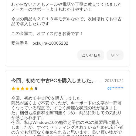
わからないこともメールや電話で丁寧に教えてくれました

メーカーのサポートよりもわかりやすい！

今回の商品も２０１３年モデルなので、次回壊れても中古
品で購入したいです

この金額で、オフィス付きお得です！

受注番号　pckujira-10005232
いいね
0
今回、初めて中古PCを購入しました。商…
2018/11/24
5
oti********
今回、初めて中古PCを購入しました。

商品が届くまで不安でしたが、キーボードの文字が一部薄
くなっている程度で、すごく綺麗な状態の物が届きまし
た。梱包も緩衝材を隙間無くつめ、商品に対しての気配り
が感じられます。

今回、私はWindows10の勉強と子供のPCの練習用に購入
しましたが、すべてセッティングされているためPC初心者
の方でも無理なく始められると思います。良い買い物がで