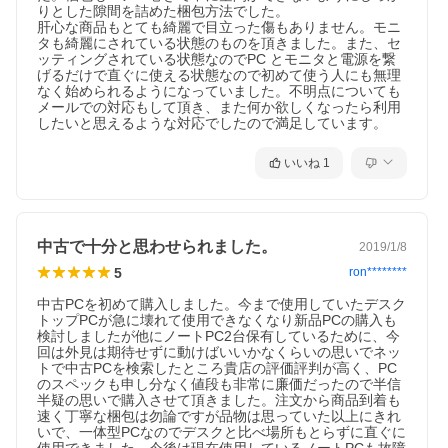
りとした隙間を詰めた梱包方法でした。

マイクロソフトオフィスのファイルが扱えるビジネスソフトの新定
肝心な商品もとても綺麗で目立った傷もありません。モニ
ネット接続が必要です。ワード、エクセル、パワーポイントの互換
タも綺麗にされている状態のものを頂きました。また、セ
ト版と同じ保存形式も選べるので、相互利用も安心！
ッティングされている状態なのでPC とモニタと電源を繋
げるだけで直ぐに使える状態なので初めて使う人にも無理
なく始められるようになっていました。不明点についても
メールでの対応もして頂き、また何か欲しくなったら利用
したいと思えるような対応でしたので満足しています。
いいね
1
中古で十分と思わせられました。
2019/1/8
5
ron********
中古PCを初めて購入しました。今まで使用していたデスク
トップPCが急に壊れて使用できなくなり新品PCの購入も
検討しましたが他にノートPC2台保有しているために、今
回は外見は期待せずに動けばいいかなくらいの思いでネッ
トで中古PCを検索したところ貴店の評価評判が高く、PC
のスペックも申し分なく値段も非常に廉価だったので半信
半疑の思いで購入させて頂きました。注文から商品到着も
速く丁寧な梱包は勿論ですが品物は思っていた以上にきれ
いで、一体型PCなのでデスクと比べ場所もとらずに直ぐに