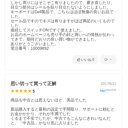
しかし周りにはそこそこ有りましたので、磨き直したり、
目立つ部分はシールを貼り目立たないようにしました。

キーボードはDell製品で、こちらはほぼ無傷の良いお品で
した。

セール品ですのでキズは有りますがほぼ満足のいくもので
した。

接続してスイッチONですぐ使えました。

お店のホームページも売り手の顔と商いへの情熱が伝わっ
てきて、期待どおりの良い買い物ができました。

ありがとうございました。

受注番号：10009892
いいね
0
思い切って買って正解
2017/5/11
5
hto********
商品も中古とは思えないほど、美品でした

新品購入すると最初の設定で手間取り、サポートに頼むと
お金がかかり、それが不満でした

くるまで不安でしたが、中古でもこんなにきれいなんだ
と、「中古品」かなり気に入りました
