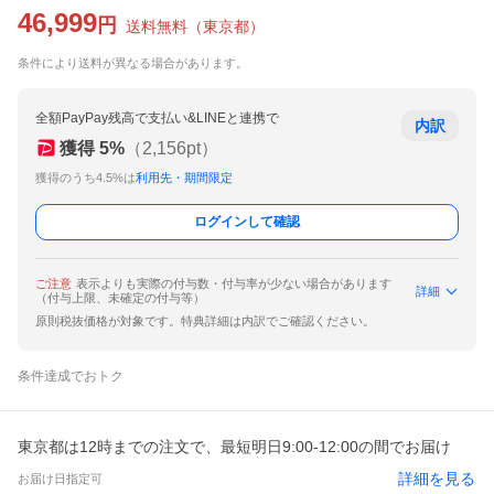
46,999
円
送料無料
（
東京都
）
条件により送料が異なる場合があります。
全額PayPay残高で支払い&LINEと連携で
内訳
獲得
5
%
（
2,156
pt）
獲得のうち4.5%は
利用先・期間限定
ログインして確認
ご注意
表示よりも実際の付与数・付与率が少ない場合があります
詳細
（付与上限、未確定の付与等）
原則税抜価格が対象です。特典詳細は内訳でご確認ください。
条件達成でおトク
東京都は12時までの注文で、最短明日9:00-12:00の間でお届け
詳細を見る
お届け日指定可