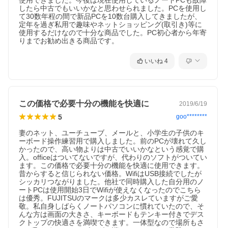
使用できました。今後は現在使用しているノートPCも故障
したら中古でもいいかなと思わせられました。PCを使用し
て30数年程の間で新品PCを10数台購入してきましたが、
定年を過ぎ私用で趣味やネットショッピング(取引き)等に
使用するだけなので十分な商品でした。PC初心者から年寄
りまでお勧め出きる商品です。
いいね
4
この価格で必要十分の機能を快適に
2019/6/19
5
goo********
妻のネット、ユーチューブ、メールと、小学生の子供のキ
ーボード操作練習用で購入しました。前のPCが壊れて久し
かったので、高い物よりは中古でいいかなという感覚で購
検索用
入。officeはついてないですが、代わりのソフトがついてい
ます。この価格で必要十分の機能を快適に使用できます。
QQ0001,QQ0107,QQ0208,QQ0304,QQ0306,QQ0406,QQ0503,QQ
昔からすると信じられない価格。WifiはUSB接続でしたが
QQ0900,QQ0999,QQ1005,QQ1011,QQ1008,QQ1103,QQ9990
シッカリつながりました。他社で同時購入した自分用のノ
ートPCは使用開始3日でWifiが使えなくなったのでこちら
は優秀。FUJITSUのマークは多少カスレていますがご愛
敬。私自身しばらくノートパソコンに慣れていたので、そ
んな方は画面の大きさ、キーボードもテンキー付きでデス
クトップの快適さを満喫できます。一体型なので場所もさ