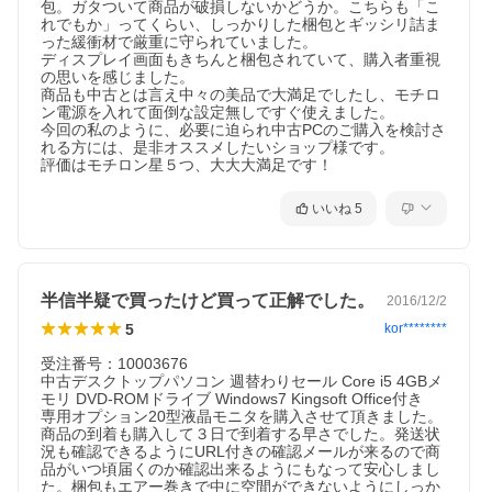
包。ガタついて商品が破損しないかどうか。こちらも「こ
付属品
れでもか」ってくらい、しっかりした梱包とギッシリ詰ま
った緩衝材で厳重に守られていました。

WPS officeライセンスカード、簡単マニュアル(冊子)、電源ケー
ディスプレイ画面もきちんと梱包されていて、購入者重視
の思いを感じました。

サイズ/重量
商品も中古とは言え中々の美品で大満足でしたし、モチロ
ン電源を入れて面倒な設定無しですぐ使えました。

[幅] 100 ｘ [奥行き] 338 ｘ [高さ] 308 mm 重量 約 6.13 kg 
今回の私のように、必要に迫られ中古PCのご購入を検討さ
れる方には、是非オススメしたいショップ様です。

状態（外観）
評価はモチロン星５つ、大大大満足です！
本体にスレ、キズがございます
いいね
5
状態（機能）
当店で動作確認済みです
その他
半信半疑で買ったけど買って正解でした。
2016/12/2
この商品は週替わりセール商品です。今回は上記情報の商品でお届
5
kor********
画像は一例です
受注番号：10003676

付属しているネジでHDD増設が可能に！
中古デスクトップパソコン 週替わりセール Core i5 4GBメ
※3.5インチHDDの場合ネジ4個で増設が可能です。2.5インチH
モリ DVD-ROMドライブ Windows7 Kingsoft Office付き　
です。
専用オプション20型液晶モニタを購入させて頂きました。

商品の到着も購入して３日で到着する早さでした。発送状
オフィスソフト （Word、Excel等）
況も確認できるようにURL付きの確認メールが来るので商
品がいつ頃届くのか確認出来るようにもなって安心しまし
WPS Office (ライセンスカード)
た。梱包もエアー巻きで中に空間ができないようにしっか