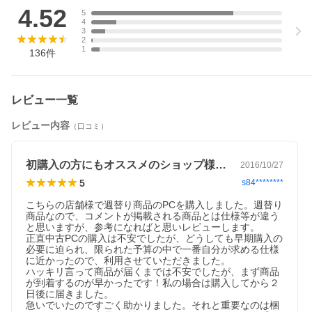
無線LAN(Wi-Fi)
4.52
5
4
なし
3
2
1
Bluetooth
136
件
なし
USB
レビュー一覧
USB TypeC×1、USB3.0×6、USB2.0×4
最新機器と繋げられて便利な
レビュー内容
（口コミ）
HDMI端子
なし
初購入の方にもオススメのショップ様です
2016/10/27
5
s84********
SDcardスロット
こちらの店舗様で週替り商品のPCを購入しました。週替り
なし
商品なので、コメントが掲載される商品とは仕様等が違う
と思いますが、参考になればと思いレビューします。

その他 接続端子
正直中古PCの購入は不安でしたが、どうしても早期購入の
必要に迫られ、限られた予算の中で一番自分が求める仕様
DisplayPort×2、D-sub×1
DisplayProtを使用して最大3画面まで
に近かったので、利用させていただきました。

ハッキリ言って商品が届くまでは不安でしたが、まず商品
スピーカー
が到着するのが早かったです！私の場合は購入してから２
日後に届きました。

あり (内蔵)
急いでいたのですごく助かりました。それと重要なのは梱