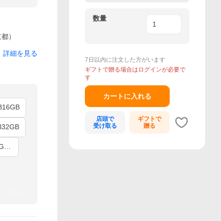
数量
京都）
詳細を見る
7日以内に注文した方がいます
ギフトで贈る場合はログインが必要で
す
カートに入れる
B16GB
店頭で
ギフトで
受け取る
贈る
B32GB
Lenovo10世代i5_8GB16GB_15inch