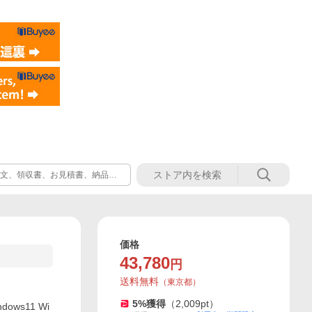
ご注文、領収書、お見積書、納品書
価格
43,780
円
送料無料
（
東京都
）
5
%獲得
（
2,009
pt）
ows11 Wi