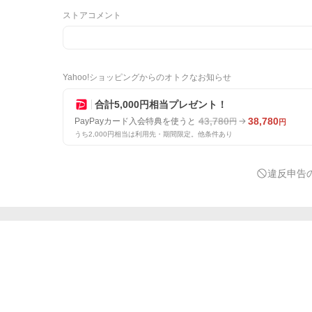
ストアコメント
Yahoo!ショッピングからのオトクなお知らせ
合計5,000円相当プレゼント！
43,780
38,780
PayPayカード入会特典を使うと
円
円
うち2,000円相当は利用先・期間限定。他条件あり
違反申告