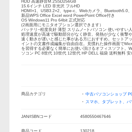
HDD 高速静音M.2SSD256GB
15.6インチ LED 非光沢 フルHD
HDMI×1、USB3.2×2、type-c、Webカメラ、Bluetooth5
新品WPS Office Excel word PowerPoint Office付き
OS Windows11 Pro 64bit 正式対応
(2画面用にモニタオプション選択できます）
バッテリ−程度良好 薄型 スリムノ−トパソコン 使いやすい人気 Le
処理速度が高速で駆動部分がなく静音。発熱が少なく衝撃や
速く動きが遅いと感じた事がある方におすすめ。セットアップ
イントの文書作成編集が自由自在。見慣れた操作画面でMicro
を習得する必要なく簡単にお使い頂けるオフィスソフト。Windows ノ
ソコン PC 8世代 10世代 12世代 HP DELL 福袋 送料無料 
商品
カテゴリ
中古パソコンショップ PCh
スマホ、タブレット、パ
JAN/ISBNコード
4580550467646
商品
コード
130218