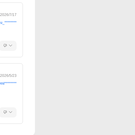
2026/7/17
u_********
2026/5/23
yml********