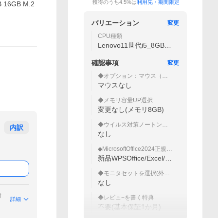
獲得のうち4.5%は
利用先・期間限定
 16GB M.2
バリエーション
変更
CPU種類
Lenovo11世代i5_8GB16
GB_15inch
確認事項
変更
◆オプション：マウス（有
線/中古)◆
マウスなし
◆メモリ容量UP選択
変更なし(メモリ8GB)
◆ウイルス対策ノートンセキ
内訳
ュリティソフト
なし
◆MicrosoftOffice2024正規ラ
イセンスカードを選択
新品WPSOffice/Excel/w
ord/PowerPoint
◆モニタセットを選択(外部
モニタで2画面)
なし
付
◆レビュ−を書く特典
詳細
不要(基本保証1か月)