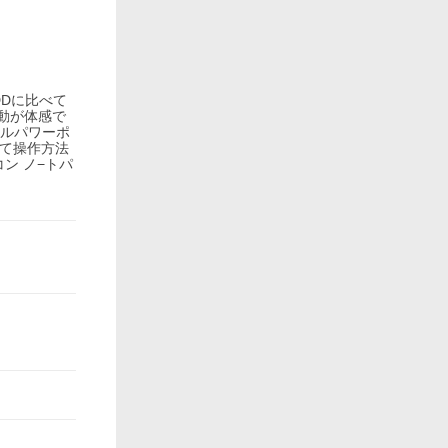
HDDに比べて
動が体感で
セルパワーポ
めて操作方法
コン ノ−トパ