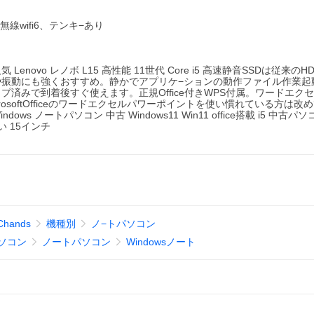
.0、無線wifi6、テンキ−あり
novo レノボ L15 高性能 11世代 Core i5 高速静音SSDは従来の
振動にも強くおすすめ。静かでアプリケ−ションの動作ファイル作業起
済みで到着後すぐ使えます。正規Office付きWPS付属。ワードエク
softOfficeのワードエクセルパワーポイントを使い慣れている方は改
ートパソコン 中古 Windows11 Win11 office搭載 i5 中古パソ
安い 15インチ
ands
機種別
ノ−トパソコン
ソコン
ノートパソコン
Windowsノート