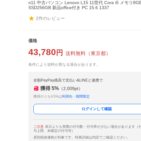
n11 中古パソコン Lenovo L15 11世代 Core i5 メモリ8GB
SSD256GB 新品office付き PC 15.6 1337
2
件のレビュー
価格
43,780
円
送料無料
（
東京都
）
条件により送料が異なる場合があります。
全額PayPay残高で支払い&LINEと連携で
獲得
5
%
（
2,009
pt）
獲得のうち4.5%は
利用先・期間限定
ログインして確認
ご注意
表示よりも実際の付与数・付与率が少ない場合があります（
与上限、未確定の付与等）
原則税抜価格が対象です。特典詳細は内訳でご確認ください。