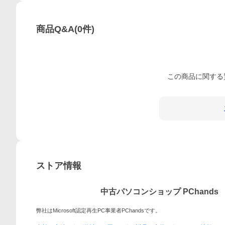
商品Q&A
(
0
件)
この
商品
に関する
ストア情報
中古パソコンショップ PChands
弊社はMicrosoft認定再生PC事業者PChandsです。