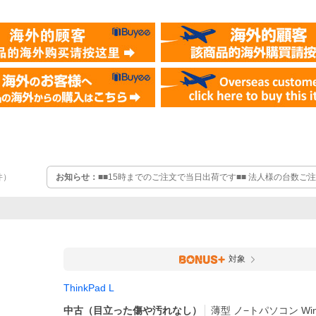
お知らせ：
■■15時までのご注文で当日出荷です■■ 法人様の台数
件
）
請求書対応します
対象
ThinkPad L
中古（目立った傷や汚れなし）
薄型 ノ−トパソコン Wind