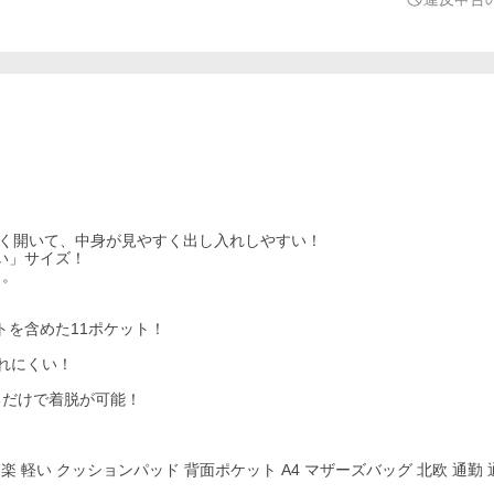
きく開いて、中身が見やすく出し入れしやすい！
い」サイズ！
」。
トを含めた11ポケット！
れにくい！
るだけで着脱が可能！
 肩 楽 軽い クッションパッド 背面ポケット A4 マザーズバッグ 北欧 通勤