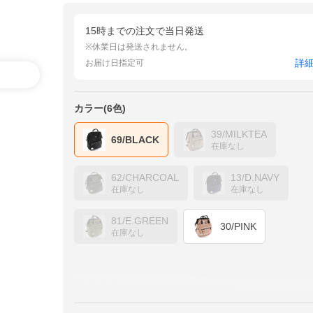
15時までの注文で当日発送
※休業日は発送されません。
詳
お届け日指定可
カラー(6色)
39/MILKTEA
69/BLACK
在庫なし
62/CHARCOAL
13/D.NAVY
在庫なし
在庫なし
81/E.GREEN
30/PINK
在庫なし