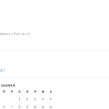
中心のカジュアルショップ。
とは？
2026年9月
日
月
火
水
木
金
土
1
2
3
4
5
6
7
8
9
10
11
12