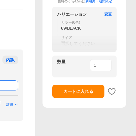
獲得のうち4.5%は
利用先・期間限定
バリエーション
変更
カラー(6色)
69/BLACK
サイズ
選択してください
内訳
数量
カートに入れる
付
詳細