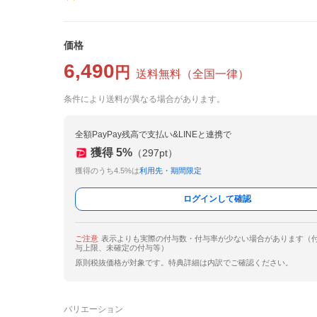
価格
6,490
円
送料無料
（
全国一律
）
条件により送料が異なる場合があります。
全額PayPay残高で支払い&LINEと連携で
獲得
5
%
（
297
pt）
獲得のうち4.5%は
利用先・期間限定
ログインして確認
ご注意
表示よりも実際の付与数・付与率が少ない場合があります（
与上限、未確定の付与等）
原則税抜価格が対象です。特典詳細は内訳でご確認ください。
バリエーション