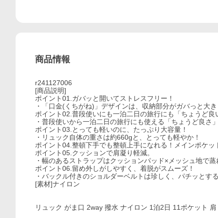
商品情報
r241127006
[商品説明]
ポイント01.ガバッと開いてストレスフリー！
・「口金(くちがね)」デザインは、収納部分がガバっと大
ポイント02.普段使いにも一泊二日の旅行にも「ちょうど良
・普段使いから一泊二日の旅行にも使える「ちょうど良さ
ポイント03.とっても軽いのに、たっぷり大容量！
・リュック自体の重さは約660gと、とっても軽やか！
ポイント04.整頓下手でも整頓上手になれる！メインポケッ
ポイント05.クッションで肩凝り軽減。
・幅のあるストラップはクッションパッド×メッシュ地で蒸
ポイント06.留め外しがしやすく、着脱がスムーズ！
・バックル付きのショルダーベルトは珍しく、パチッとす
[素材]ナイロン
リュック がま口 2way 撥水 ナイロン 1泊2日 11ポケット