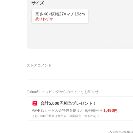
サイズ
高さ40×横幅27×マチ19cm
残りわずか
ストアコメント
Yahoo!ショッピングからのオトクなお知らせ
合計5,000円相当プレゼント！
6,490
1,490
PayPayカード入会特典を使うと
円
円
うち2,000円相当は利用先・期間限定。他条件あり
違反申告