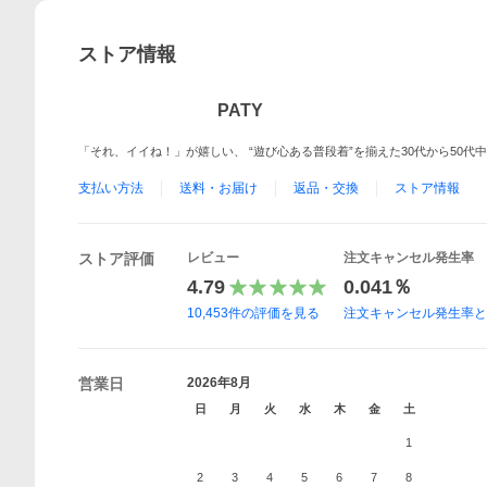
ストア情報
PATY
「それ、イイね！」が嬉しい、 “遊び心ある普段着”を揃えた30代から50代
支払い方法
送料・お届け
返品・交換
ストア情報
ストア評価
レビュー
注文キャンセル発生率
4.79
0.041％
10,453
件の評価を見る
注文キャンセル発生率
営業日
2026年8月
日
月
火
水
木
金
土
1
2
3
4
5
6
7
8