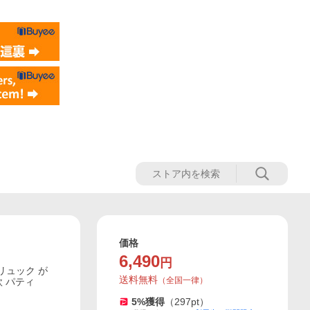
価格
6,490
円
 リュック が
送料無料
（
全国一律
）
欧 パティ
5
%獲得
（
297
pt）