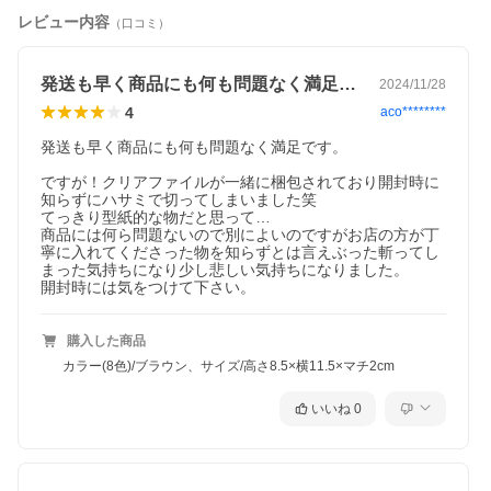
レビュー内容
（口コミ）
発送も早く商品にも何も問題なく満足です…
2024/11/28
4
aco********
発送も早く商品にも何も問題なく満足です。

ですが！クリアファイルが一緒に梱包されており開封時に
知らずにハサミで切ってしまいました笑

てっきり型紙的な物だと思って…

商品には何ら問題ないので別によいのですがお店の方が丁
寧に入れてくださった物を知らずとは言えぶった斬ってし
まった気持ちになり少し悲しい気持ちになりました。

購入した商品
カラー(8色)/ブラウン、サイズ/高さ8.5×横11.5×マチ2cm
いいね
0