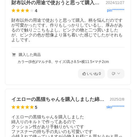
財布以外の用途で使おうと思って購入。柄…
2024/11/27
4
pin********
財布以外の用途で使おうと思って購入。柄を悩んだのです
が可愛かったです。作りもしっかりしているし、厚みがあ
るので触りごこちもよし。ピンクの物と二つ買いました
が、ピンクの色が想像より落ち着いた感じでしたがそれも
よしです。
購入した商品
カラー(8色)/マルチB、サイズ/高さ8.5×横11.5×マチ2cm
いいね
0
イエローの黒猫ちゃんを購入しました綿入…
2025/2/8
5
sko********
イエローの黒猫ちゃんを購入しました

綿入りのキルトで作ってあるので

クッション性があり手触りがいいです

ファスナーの持ち手の丸いのも可愛いです

小銭入れで使っていますが小物入れ様にも買おうかと思っ