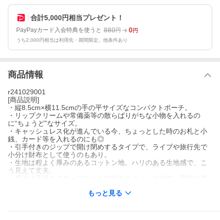
合計5,000円相当プレゼント！
880
0
PayPayカード入会特典を使うと
円
円
うち2,000円相当は利用先・期間限定。他条件あり
商品情報
r241029001
[商品説明]
・縦8.5cm×横11.5cmの手の平サイズなコンパクトポーチ。
・リップクリームや常備薬等の散らばりがちな小物を入れるの
に“ちょうど”なサイズ。
・キャッシュレス化が進んでいる今、ちょっとした時のお札と小
銭、カード等を入れるのにも◎
・引手付きのジップで開け閉めするタイプで、ライブや旅行先で
小分け財布として使うのもあり。
・生地は程よく厚みのあるコットン地。ハリのある生地感で、こ
う見えて丈夫。
・裏地は手紙をモチーフにした中綿キルティング地で、荷物が傷
つきにくく安心。
もっと見る
[素材]コットン