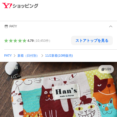
PATY
ストアトップを見る
4.79
（
10,453
件
）
PATY
新着（日付別）
11/2新着(10時販売)
1
/
20