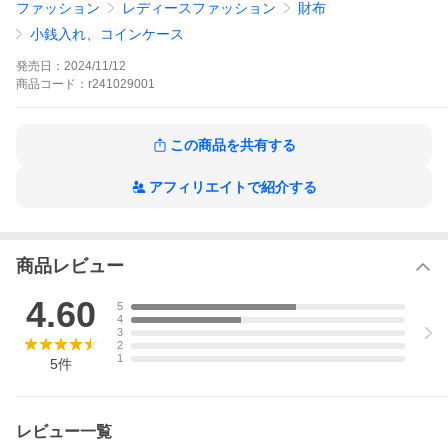
ファッション
レディースファッション
財布
財布 ウォレット ポーチ 小物入れ 小銭入れ コインケース マルチケ
ース 総柄 プリント ねこ 猫 ネコ 動物 アニマル ZOO ジップ コン
小銭入れ、コインケース
パクト キャッシュレス お出かけ お洒落 カジュアル パティ
発売日：
2024/11/12
商品
コード：
r241029001
この商品を共有する
アフィリエイトで紹介する
商品レビュー
4.60
5
4
3
2
1
5
件
レビュー一覧