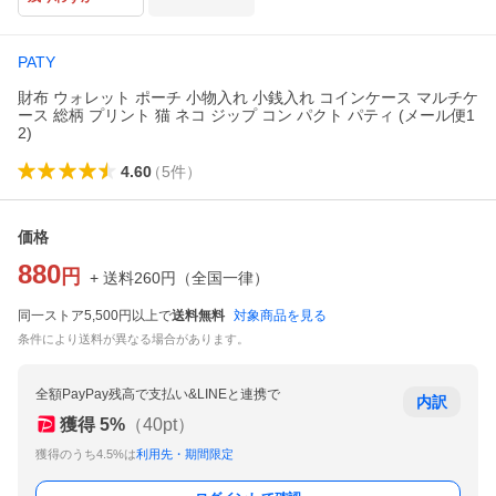
PATY
財布 ウォレット ポーチ 小物入れ 小銭入れ コインケース マルチケ
ース 総柄 プリント 猫 ネコ ジップ コン パクト パティ (メール便1
2)
4.60
（
5
件
）
価格
880
円
+ 送料
260
円
（
全国一律
）
同一ストア5,500円以上で
送料無料
対象商品を見る
条件により送料が異なる場合があります。
全額PayPay残高で支払い&LINEと連携で
内訳
獲得
5
%
（
40
pt）
獲得のうち4.5%は
利用先・期間限定