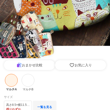
おまかせ比較
お気に入り
マルチA
マルチB
サイズ
高さ8.5×横11.5×マチ2cm
一覧を見る
残りわずか