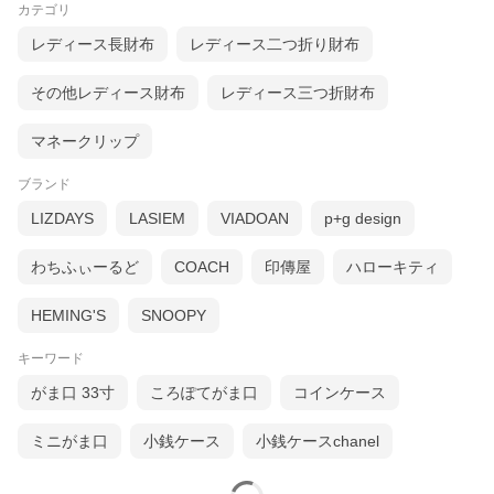
カテゴリ
レディース長財布
レディース二つ折り財布
その他レディース財布
レディース三つ折財布
マネークリップ
ブランド
LIZDAYS
LASIEM
VIADOAN
p+g design
わちふぃーるど
COACH
印傳屋
ハローキティ
HEMING'S
SNOOPY
キーワード
がま口 33寸
ころぽてがま口
コインケース
ミニがま口
小銭ケース
小銭ケースchanel