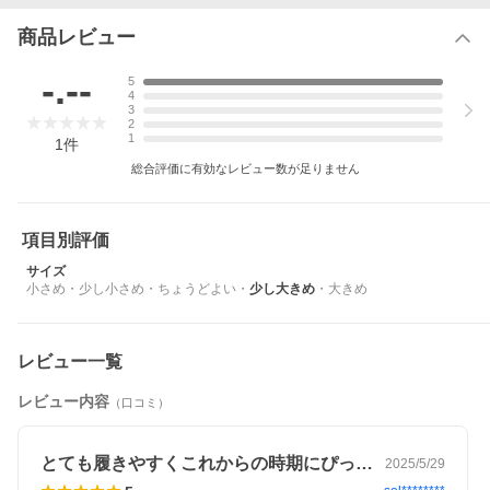
商品レビュー
-.--
5
4
3
2
1
1
件
総合評価に有効なレビュー数が足りません
項目別評価
サイズ
小さめ
・
少し小さめ
・
ちょうどよい
・
少し大きめ
・
大きめ
レビュー一覧
レビュー内容
（口コミ）
とても履きやすくこれからの時期にぴった…
2025/5/29