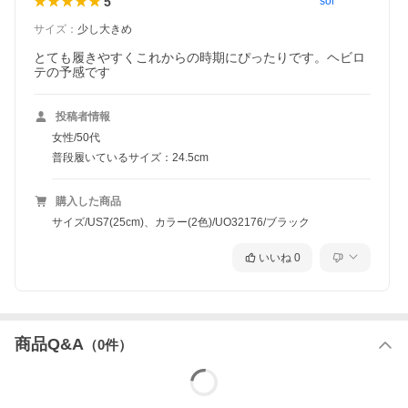
5
sol********
サイズ
：
少し大きめ
とても履きやすくこれからの時期にぴったりです。ヘビロ
テの予感です
投稿者情報
女性/50代
普段履いているサイズ：24.5cm
購入した商品
サイズ/US7(25cm)、カラー(2色)/UO32176/ブラック
いいね
0
商品Q&A
（
0
件）