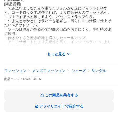
[商品説明]
・包み込むような丸みを帯びたフォルムが足にフィットしやす
く、コードロックで調整すれば、より自分好みのフィット感へ。
・片手ですぽっと履けるよう、バックストラップ付き。
・つま先とかかとにはラバーを配置し、滑りにくい仕様に仕上げ
たEVAアウトソール。
・ソールは厚みがあるので地面の凹凸を感じにくく、歩行時の疲
労軽減。
・歩きやすさと履き心地を追求したヒールカップ。
・アーチサポートにより安定性が高く、インソールラバーにより
歩行時の衝撃を吸収。
・ワークブーツの先芯が入ったような丸みを帯びたトゥデザイン
もっと見る
で、サンダルながらつま先を保護。
[素材]甲材：合成繊維 底材：合成底
ファッション
メンズファッション
シューズ
サンダル
サンダル レースアップサンダル メンズ レディース 疲労軽減 厚底
疲れにくい 滑りにくい ブラック UO32 ワーク カジュアル 靴 パテ
商品
コード：
r240304016
ィ ユニバーサルオーバーオール UNIVERSAL OVERALL
この商品を共有する
アフィリエイトで紹介する