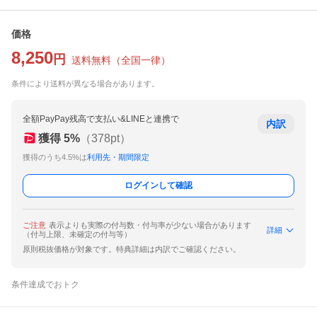
価格
8,250
円
送料無料
（
全国一律
）
条件により送料が異なる場合があります。
全額PayPay残高で支払い&LINEと連携で
内訳
獲得
5
%
（
378
pt）
獲得のうち4.5%は
利用先・期間限定
ログインして確認
ご注意
表示よりも実際の付与数・付与率が少ない場合があります
詳細
（付与上限、未確定の付与等）
原則税抜価格が対象です。特典詳細は内訳でご確認ください。
条件達成でおトク