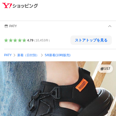
PATY
ストアトップを見る
4.79
（
10,453
件
）
PATY
新着（日付別）
5/8新着(10時販売)
1
/
17