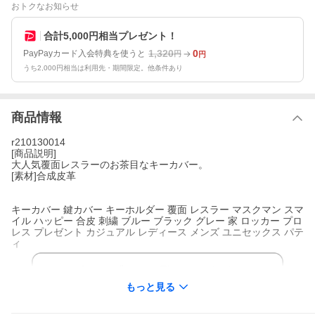
おトクなお知らせ
合計5,000円相当プレゼント！
1,320
0
PayPayカード入会特典を使うと
円
円
うち2,000円相当は利用先・期間限定。他条件あり
商品情報
r210130014
[商品説明]
大人気覆面レスラーのお茶目なキーカバー。
[素材]合成皮革
キーカバー 鍵カバー キーホルダー 覆面 レスラー マスクマン スマ
イル ハッピー 合皮 刺繍 ブルー ブラック グレー 家 ロッカー プロ
レス プレゼント カジュアル レディース メンズ ユニセックス パテ
ィ
もっと見る