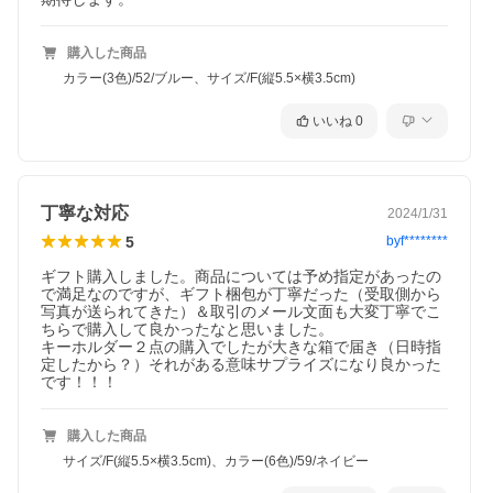
購入した商品
カラー(3色)/52/ブルー、サイズ/F(縦5.5×横3.5cm)
いいね
0
丁寧な対応
2024/1/31
5
byf********
ギフト購入しました。商品については予め指定があったの
で満足なのですが、ギフト梱包が丁寧だった（受取側から
写真が送られてきた）＆取引のメール文面も大変丁寧でこ
ちらで購入して良かったなと思いました。

キーホルダー２点の購入でしたが大きな箱で届き（日時指
定したから？）それがある意味サプライズになり良かった
です！！！
購入した商品
サイズ/F(縦5.5×横3.5cm)、カラー(6色)/59/ネイビー