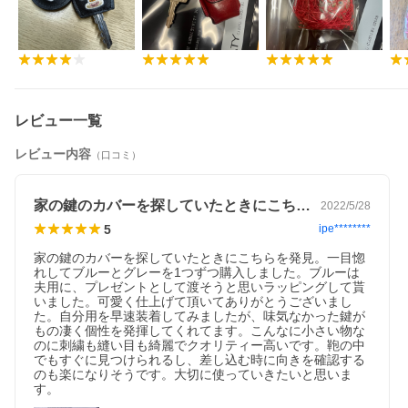
レビュー一覧
レビュー内容
（口コミ）
家の鍵のカバーを探していたときにこちら…
2022/5/28
5
ipe********
家の鍵のカバーを探していたときにこちらを発見。一目惚
れしてブルーとグレーを1つずつ購入しました。ブルーは
夫用に、プレゼントとして渡そうと思いラッピングして貰
いました。可愛く仕上げて頂いてありがとうございまし
た。自分用を早速装着してみましたが、味気なかった鍵が
もの凄く個性を発揮してくれてます。こんなに小さい物な
のに刺繍も縫い目も綺麗でクオリティー高いです。鞄の中
でもすぐに見つけられるし、差し込む時に向きを確認する
のも楽になりそうです。大切に使っていきたいと思いま
す。