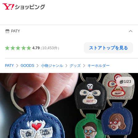
PATY
ストアトップを見る
4.79
（
10,453
件
）
PATY
GOODS
小物ジャンル
グッズ
キーホルダー
1
/
23