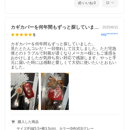
いいね
0
カギカバーを何年間もずっと探していまし…
2025/6/11
5
miy********
カギカバーを何年間もずっと探していました。

見たとたんコレだ！一目惚れして注文しました。ただ宅急
便とのトラブルで到着が遅くなりメーカー様にもご迷惑を
おかけしましたが気持ち良い対応で感謝します。やっと手
元に届いた時には感動と愛しくて大切に使いたいとおもい
ました。
購入した商品
サイズ/F(縦5.5×横3.5cm)、カラー(9色)/03/グレー