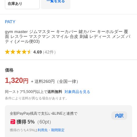
一覧を見る
在庫あり
PATY
gym master ジムマスター キーカバー 鍵カバー キーホルダー 覆
面 レスラー マスクマン スマイル 合皮 刺繍 レディース メンズ パ
ティ (メール便03)
4.69
（
42
件
）
価格
1,320
円
+ 送料
260
円
（
全国一律
）
同一ストア5,500円以上で
送料無料
対象商品を見る
条件により送料が異なる場合があります。
全額PayPay残高で支払い&LINEと連携で
内訳
獲得
5
%
（
60
pt）
獲得のうち4.5%は
利用先・期間限定