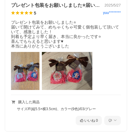
プレゼント包装をお願いしました⭐️届い…
2025/5/27
5
yuu********
プレゼント包装をお願いしました⭐️

届いて開けてみて、めちゃくちゃ可愛く個包装して頂いて
いて、感激しました！

到着も予定より早く届き、本当に良かったです⭐️

喜んでもらえると思います♥

本当にありがとうございました
購入した商品
サイズ/F(縦5.5×横3.5cm)、カラー(9色)/03/グレー
いいね
0