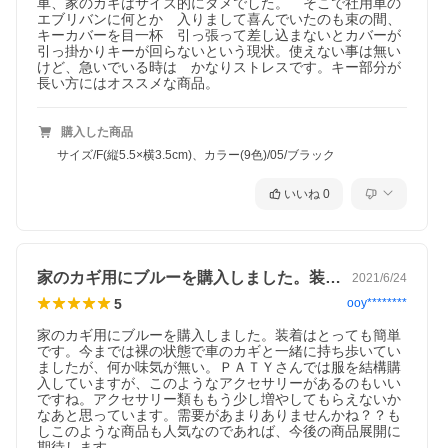
車、家のカギはサイズ的にダメでした。　そこで社用車の
エブリバンに何とか　入りまして喜んでいたのも束の間、
キーカバーを目一杯　引っ張って差し込まないとカバーが
引っ掛かりキーが回らないという現状。使えない事は無い
けど、急いでいる時は　かなりストレスです。キー部分が
長い方にはオススメな商品。
購入した商品
サイズ/F(縦5.5×横3.5cm)、カラー(9色)/05/ブラック
いいね
0
家のカギ用にブルーを購入しました。装着…
2021/6/24
5
ooy********
家のカギ用にブルーを購入しました。装着はとっても簡単
です。今までは裸の状態で車のカギと一緒に持ち歩いてい
ましたが、何か味気が無い。ＰＡＴＹさんでは服を結構購
入していますが、このようなアクセサリーがあるのもいい
ですね。アクセサリー類ももう少し増やしてもらえないか
なあと思っています。需要があまりありませんかね？？も
しこのような商品も人気なのであれば、今後の商品展開に
期待します。