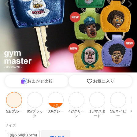
おまかせ比較
お気に入り
人気
52/ブルー
05/ブラッ
03/グレー
42/グリー
13/マスタ
59/ネイビ
41
ク
ン
ード
ー
グ
サイズ
F(縦5.5×横3.5cm)