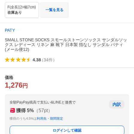
F(全長12×幅7cm)
一覧を見る
在庫あり
PATY
SMALL STONE SOCKS スモールストーンソックス サンダルソッ
クス レディース リネン 麻 靴下 日本製 指なし サンダル パティ
(メール便12)
4.38
（
34
件
）
価格
1,276
円
全額PayPay残高で支払い&LINEと連携で
内訳
獲得
5
%
（
57
pt）
獲得のうち4.5%は
利用先・期間限定
ログインして確認