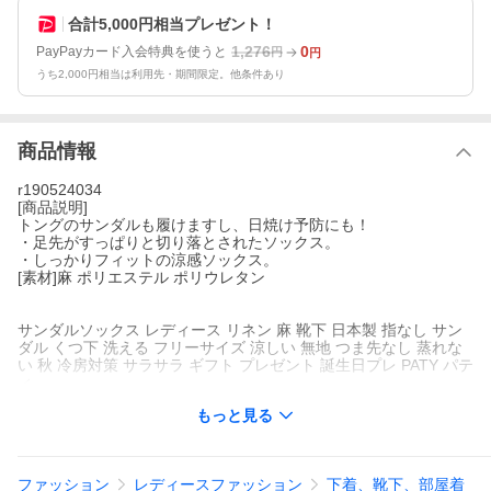
合計5,000円相当プレゼント！
1,276
0
PayPayカード入会特典を使うと
円
円
うち2,000円相当は利用先・期間限定。他条件あり
商品情報
r190524034
[商品説明]
トングのサンダルも履けますし、日焼け予防にも！
・足先がすっぱりと切り落とされたソックス。
・しっかりフィットの涼感ソックス。
[素材]麻 ポリエステル ポリウレタン
サンダルソックス レディース リネン 麻 靴下 日本製 指なし サン
ダル くつ下 洗える フリーサイズ 涼しい 無地 つま先なし 蒸れな
い 秋 冷房対策 サラサラ ギフト プレゼント 誕生日プレ PATY パテ
ィ
もっと見る
ファッション
レディースファッション
下着、靴下、部屋着