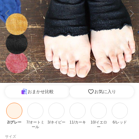
おまかせ比較
お気に入り
2/グレー
7/オートミ
3/ネイビー
11/カーキ
10/イエロ
6/レッド
ール
ー
サイズ