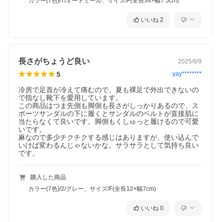
カラー(7色)/7/オートミール、サイズ/F(全長34×幅7.5cm)
いいね
2
長さがちょうど良い
2025/8/9
5
yay********
冷房で足首が冷えて痛むので、夏も裸足で外出できないの
で指なし靴下を愛用しています。

この商品はつま先側も脚側も長さがしっかりあるので、ス
ポーツサンダルの下に履くとサンダルのベルトが直接肌に
当たらなくて良いです。脚側もくしゅっと履けるので可愛
いです。

麻なので多少チクチクする感じはありますが、使い込んで
いけば変わるんじゃないかな。サラサラとして気持ち良い
です。
購入した商品
カラー(7色)/2/グレー、サイズ/F(全長12×幅7cm)
いいね
0