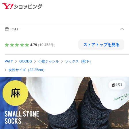
PATY
ストアトップを見る
4.79
（
10,453
件
）
PATY
GOODS
小物ジャンル
ソックス（靴下）
女性サイズ（22 25cm）
1
/
21