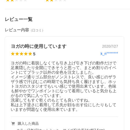
レビュー一覧
レビュー内容
（口コミ）
ヨガの時に使用しています
2020/7/27
5
k_n********
ヨガの時に着脱しなくても引き上げ引き下げの動作だけで
足裏隠したり全開にできそうと思って、まとめ割りのイベ
ントにてブラック以外の全色を注文しました。

イメージ通りゴム部分がノンストレスで、良い感じのザラ
ザラ感で汗ばむこの時期でも気持ち良く履けますし、ホッ
トヨガのスタジオでもいい感じで使用出来ています。色味
も鮮やかでワンポイントになって着用していると気分も上
がるので気に入っています。

洗濯してもすぐ乾くのもとても良いですね。

私は上下逆さに着用して爪先が顔を出す位にしたりもして
いますが問題なく使用出来ています。
購入した商品