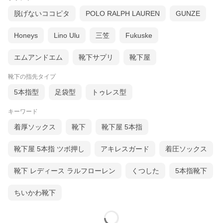
脱げないココピタ
POLO RALPH LAUREN
GUNZE
Honeys
Lino Ulu
三笠
Fukuske
エムアンドエム
靴下サプリ
靴下屋
靴下の指先タイプ
5本指型
足袋型
トゥレス型
キーワード
着厚ソックス
靴下
靴下屋 5本指
靴下屋 5本指 ツボ押し
アキレスガード
着圧ソックス
靴下 レディース ラルフローレン
くつした
5本指靴下
ちいかわ靴下