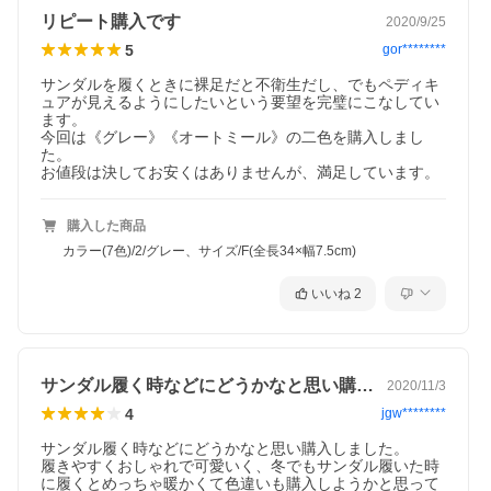
リピート購入です
2020/9/25
5
gor********
サンダルを履くときに裸足だと不衛生だし、でもペディキ
ュアが見えるようにしたいという要望を完璧にこなしてい
ます。 

今回は《グレー》《オートミール》の二色を購入しまし
た。

お値段は決してお安くはありませんが、満足しています。
購入した商品
カラー(7色)/2/グレー、サイズ/F(全長34×幅7.5cm)
いいね
2
サンダル履く時などにどうかなと思い購入…
2020/11/3
4
jgw********
サンダル履く時などにどうかなと思い購入しました。

履きやすくおしゃれで可愛いく、冬でもサンダル履いた時
に履くとめっちゃ暖かくて色違いも購入しようかと思って