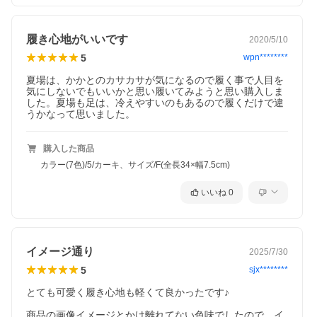
履き心地がいいです
2020/5/10
5
wpn********
夏場は、かかとのカサカサが気になるので履く事で人目を
気にしないでもいいかと思い履いてみようと思い購入しま
した。夏場も足は、冷えやすいのもあるので履くだけで違
うかなって思いました。
購入した商品
カラー(7色)/5/カーキ、サイズ/F(全長34×幅7.5cm)
いいね
0
イメージ通り
2025/7/30
5
sjx********
とても可愛く履き心地も軽くて良かったです♪

商品の画像イメージとかけ離れてない色味でしたので、イ