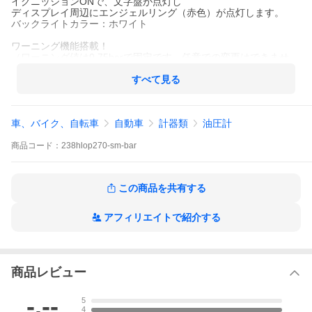
イグニッションONで、文字盤が点灯し
ディスプレイ周辺にエンジェルリング（赤色）が点灯します。
バックライトカラー：ホワイト
ワーニング機能搭載！
（ワーニング値は0.75barで固定です。任意での変更はできませ
ん。）
すべて見る
※取扱い説明書は全て英語になっています。
車、バイク、自転車
自動車
計器類
油圧計
検) カスタム パーツ ドレスアップ 追加メーター
商品
コード：
238hlop270-sm-bar
この商品を共有する
アフィリエイトで紹介する
商品レビュー
-.--
5
4