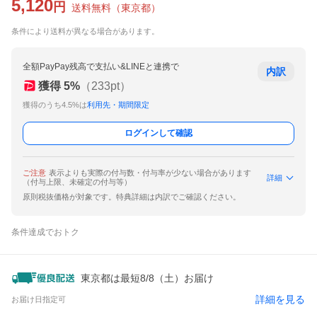
5,120
円
送料無料
（
東京都
）
条件により送料が異なる場合があります。
全額PayPay残高で支払い&LINEと連携で
内訳
獲得
5
%
（
233
pt）
獲得のうち4.5%は
利用先・期間限定
ログインして確認
ご注意
表示よりも実際の付与数・付与率が少ない場合があります
詳細
（付与上限、未確定の付与等）
原則税抜価格が対象です。特典詳細は内訳でご確認ください。
条件達成でおトク
東京都は最短8/8（土）お届け
詳細を見る
お届け日指定可