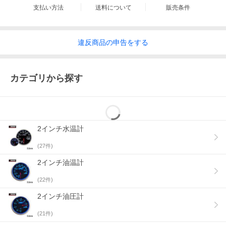
支払い方法
送料について
販売条件
違反
商品の
申告をする
カテゴリから探す
2インチ水温計
(
27
件)
2インチ油温計
(
22
件)
2インチ油圧計
(
21
件)