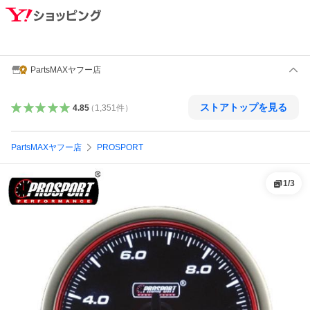
PartsMAXヤフー店
ストアトップを見る
4.85
（
1,351
件
）
PartsMAXヤフー店
PROSPORT
1
/
3