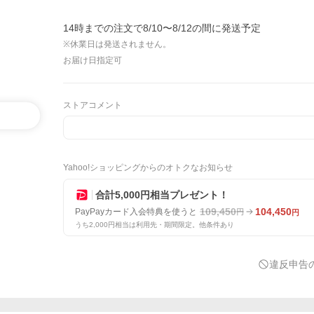
14時までの注文で8/10〜8/12の間に発送予定
※休業日は発送されません。
お届け日指定可
ストアコメント
Yahoo!ショッピングからのオトクなお知らせ
合計5,000円相当プレゼント！
109,450
104,450
PayPayカード入会特典を使うと
円
円
うち2,000円相当は利用先・期間限定。他条件あり
違反申告