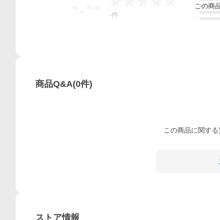
-.--
この
商
3
2
-
件
1
商品Q&A
(
0
件)
この
商品
に関する
ストア情報