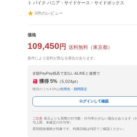
ト バイク パニア・サイドケース・サイドボックス
0
件のレビュー
価格
109,450
円
送料無料
（
東京都
）
条件により送料が異なる場合があります。
全額PayPay残高で支払い&LINEと連携で
獲得
5
%
（
5,024
pt）
獲得のうち4.5%は
利用先・期間限定
ログインして確認
ご注意
表示よりも実際の付与数・付与率が少ない場合があります（
与上限、未確定の付与等）
原則税抜価格が対象です。特典詳細は内訳でご確認ください。