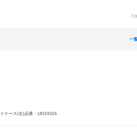
7/
一
ケース(右)品番：18319316