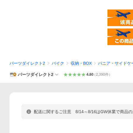
パーツダイレクト2
バイク
収納・BOX
パニア・サイドケ
パーツダイレクト2
4.80
（
2,390
件
）
配送に関するご注意 8/14～8/16はGW休業で商