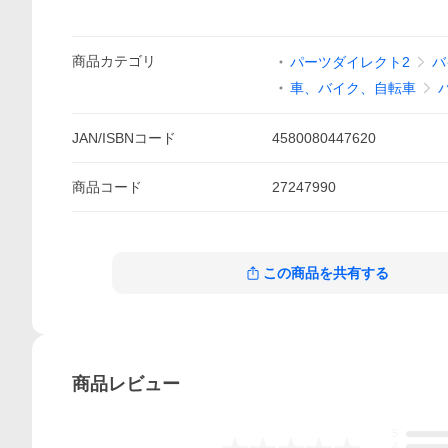
商品
カテゴリ
パーツダイレクト2
バ
車、バイク、自転車
JAN/ISBNコード
4580080447620
商品
コード
27247990
この商品を共有する
商品
レビュー
5
4