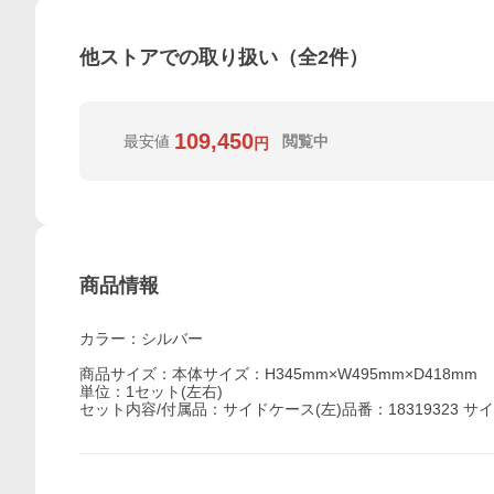
他ストアでの取り扱い（全
2
件）
109,450
最安値
閲覧中
円
商品情報
カラー：シルバー
商品サイズ：本体サイズ：H345mm×W495mm×D418mm
単位：1セット(左右)
セット内容/付属品：サイドケース(左)品番：18319323 サイド