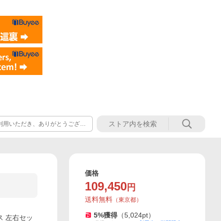
利用いただき、ありがとうござい
】です。 休業期間中にいただきました
す。 何卒よろしくお願い申し上げ
価格
109,450
円
送料無料
（
東京都
）
5
%獲得
（
5,024
pt）
ース 左右セッ