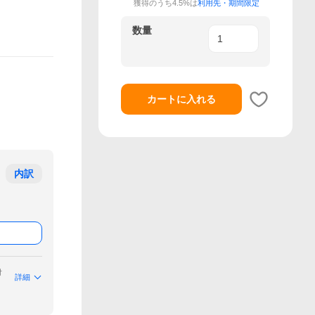
獲得のうち4.5%は
利用先・期間限定
数量
カートに入れる
内訳
付
詳細