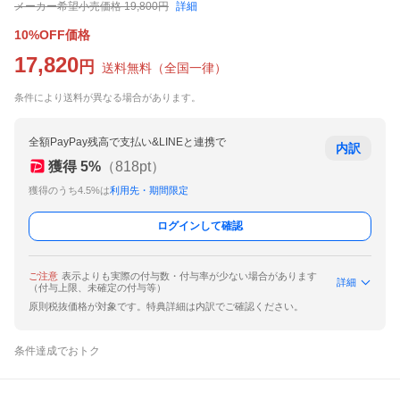
メーカー希望小売価格
19,800
円
詳細
10%OFF価格
17,820
円
送料無料
（
全国一律
）
条件により送料が異なる場合があります。
全額PayPay残高で支払い&LINEと連携で
内訳
獲得
5
%
（
818
pt）
獲得のうち4.5%は
利用先・期間限定
ログインして確認
ご注意
表示よりも実際の付与数・付与率が少ない場合があります
詳細
（付与上限、未確定の付与等）
原則税抜価格が対象です。特典詳細は内訳でご確認ください。
条件達成でおトク