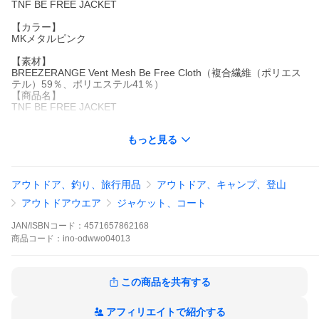
TNF BE FREE JACKET
【カラー】
MKメタルピンク
【素材】
BREEZERANGE Vent Mesh Be Free Cloth（複合繊維（ポリエス
テル）59％、ポリエステル41％）
【商品名】
TNF BE FREE JACKET
【カラー】
もっと見る
MKメタルピンク
【素材】
BREEZERANGE Vent Mesh Be Free Cloth（複合繊維（ポリエス
アウトドア、釣り、旅行用品
アウトドア、キャンプ、登山
テル）59％、ポリエステル41％）
※当店では実店舗と在庫を共有している為、ご注文が重なり在庫
アウトドアウエア
ジャケット、コート
切れ又は取寄せとなる場合がございます。その際はお電話、また
はメールにてご連絡させて頂いております。
JAN/ISBNコード：
4571657862168
※モニタ閲覧環境によっては、画面の商品と実際の商品の色が異
商品
コード：
ino-odwwo04013
なって見える場合がありますがご了承ください。
この商品を共有する
アフィリエイトで紹介する