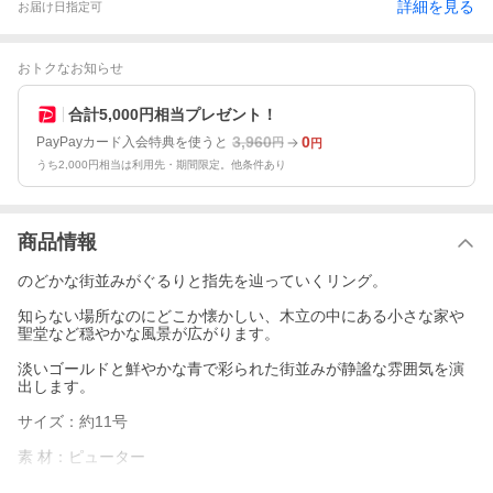
詳細を見る
お届け日指定可
おトクなお知らせ
合計5,000円相当プレゼント！
3,960
0
PayPayカード入会特典を使うと
円
円
うち2,000円相当は利用先・期間限定。他条件あり
商品情報
のどかな街並みがぐるりと指先を辿っていくリング。
知らない場所なのにどこか懐かしい、木立の中にある小さな家や
聖堂など穏やかな風景が広がります。
淡いゴールドと鮮やかな青で彩られた街並みが静謐な雰囲気を演
出します。
サイズ：約11号
素 材：ピューター