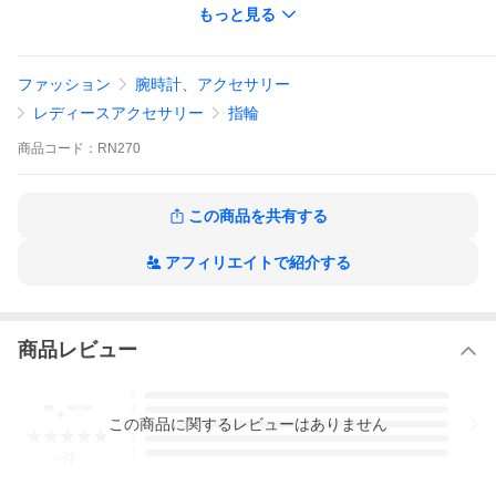
もっと見る
Made in Japan
※注意※
こちらの商品は日本国内の弊社職人によってひとつひとつ手作業
ファッション
腕時計、アクセサリー
で作られております。そのため、ひとつひとつの塗や表情が微妙
に異なる繊細な作りとなっております。
レディースアクセサリー
指輪
また、着用後の返品は承りかねますので、ご了承ください。
商品
コード：
RN270
この商品を共有する
アフィリエイトで紹介する
商品レビュー
-.--
5
4
この
商品
に関するレビューはありません
3
2
1
-
件