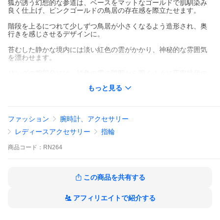
狐が誘う幻想的な参道は、ベースをマットなゴールドで肌馴染み
良く仕上げ、ピンクゴールドの鳥居の存在感を際立たせます。
階段を上るにつれて少しずつ鳥居が小さくなるよう造形され、奥
行きを感じさせるデザインに。
苔むした静かな境内には淡い紅色の雲がかかり、神秘的な雰囲気
を漂わせます。
リングの腕部分には、紅色の雲の隙間から覗くように平安時代の
優雅な街並みがデザインされています。
もっと見る
どの角度から眺めても楽しめる、立体的なアクセサリーです。
サイズ：11号
ファッション
腕時計、アクセサリー
※フリーサイズではございません。
素 材：真鍮、ピューター
レディースアクセサリー
指輪
Made in Japan
商品
コード：
RN264
※注意※
こちらの商品は日本国内の弊社職人によってひとつひとつ手作業
で作られております。そのため、ひとつひとつの塗や表情が微妙
に異なる繊細な作りとなっております。
この商品を共有する
また、着用後の返品は承りかねますので、ご了承ください。
アフィリエイトで紹介する