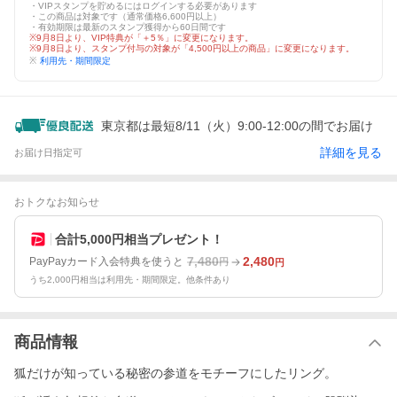
・VIPスタンプを貯めるにはログインする必要があります
・この商品は対象です（通常価格6,600円以上）
・有効期限は最新のスタンプ獲得から60日間です
※9月8日より、VIP特典が「＋5％」に変更になります。
※9月8日より、スタンプ付与の対象が「4,500円以上の商品」に変更になります。
※
利用先・期間限定
東京都は最短8/11（火）9:00-12:00の間でお届け
詳細を見る
お届け日指定可
おトクなお知らせ
合計5,000円相当プレゼント！
7,480
2,480
PayPayカード入会特典を使うと
円
円
うち2,000円相当は利用先・期間限定。他条件あり
商品情報
狐だけが知っている秘密の参道をモチーフにしたリング。