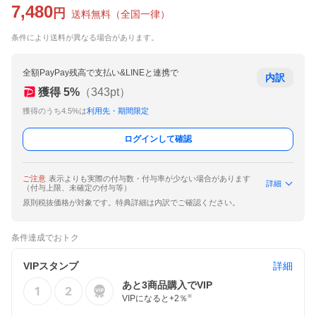
7,480
円
送料無料
（
全国一律
）
条件により送料が異なる場合があります。
全額PayPay残高で支払い&LINEと連携で
内訳
獲得
5
%
（
343
pt）
獲得のうち4.5%は
利用先・期間限定
ログインして確認
ご注意
表示よりも実際の付与数・付与率が少ない場合があります
詳細
（付与上限、未確定の付与等）
原則税抜価格が対象です。特典詳細は内訳でご確認ください。
条件達成でおトク
VIPスタンプ
詳細
あと
3
商品購入でVIP
VIPになると+
2
％
※