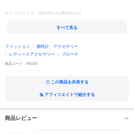
モチーフサイズ：縦約39mm×横約37mm
素 材：ピューター
すべて見る
Made in Japan
ファッション
腕時計、アクセサリー
※注意※
レディースアクセサリー
ブローチ
こちらの商品は日本国内の弊社職人によってひとつひとつ手作業
で作られております。そのため、ひとつひとつの塗や表情が微妙
商品
コード：
PB159
に異なる繊細な作りとなっております。
また、着用後の返品は承りかねますので、ご了承ください。
この商品を共有する
アフィリエイトで紹介する
商品レビュー
-.--
5