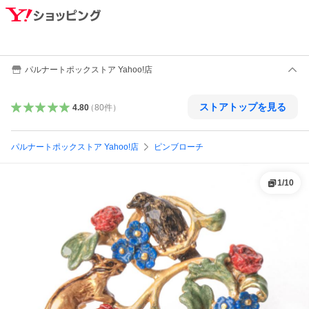
パルナートポックストア Yahoo!店
ストアトップを見る
4.80
（
80
件
）
パルナートポックストア Yahoo!店
ピンブローチ
1
/
10