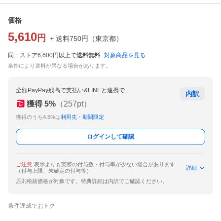
価格
5,610
円
+ 送料
750
円
（
東京都
）
同一ストア6,600円以上で
送料無料
対象商品を見る
条件により送料が異なる場合があります。
全額PayPay残高で支払い&LINEと連携で
内訳
獲得
5
%
（
257
pt）
獲得のうち4.5%は
利用先・期間限定
ログインして確認
ご注意
表示よりも実際の付与数・付与率が少ない場合があります
詳細
（付与上限、未確定の付与等）
原則税抜価格が対象です。特典詳細は内訳でご確認ください。
条件達成でおトク