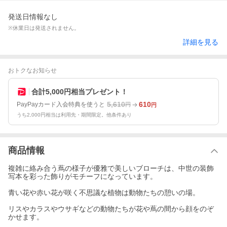
発送日情報なし
※休業日は発送されません。
詳細を見る
おトクなお知らせ
合計5,000円相当プレゼント！
5,610
610
PayPayカード入会特典を使うと
円
円
うち2,000円相当は利用先・期間限定。他条件あり
商品情報
複雑に絡み合う蔦の様子が優雅で美しいブローチは、中世の装飾
写本を彩った飾りがモチーフになっています。
青い花や赤い花が咲く不思議な植物は動物たちの憩いの場。
リスやカラスやウサギなどの動物たちが花や蔦の間から顔をのぞ
かせます。