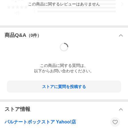
4
この
商品
に関するレビューはありません
3
2
1
-
件
商品Q&A
（
0
件）
この
商品
に関する質問は、
以下からお問い合わせください。
ストアに質問を投稿する
ストア情報
パルナートポックストア Yahoo!店