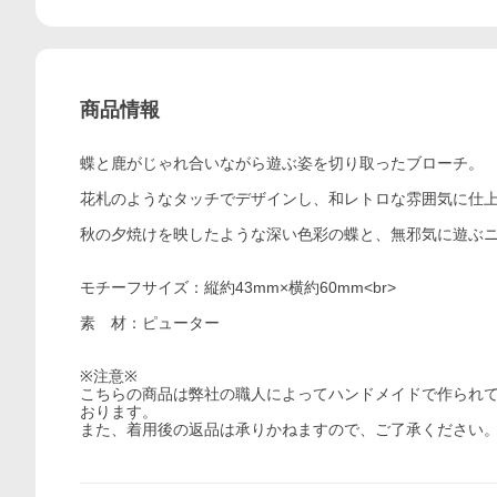
商品情報
蝶と鹿がじゃれ合いながら遊ぶ姿を切り取ったブローチ。
花札のようなタッチでデザインし、和レトロな雰囲気に仕
秋の夕焼けを映したような深い色彩の蝶と、無邪気に遊ぶ
モチーフサイズ：縦約43mm×横約60mm<br>
素 材：ピューター
※注意※
こちらの商品は弊社の職人によってハンドメイドで作られ
おります。
また、着用後の返品は承りかねますので、ご了承ください