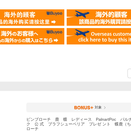
）
対象
ピンブローチ 鹿 蝶 レディース PalnartPoc パ
ク 公 式 ブラフシューペリア プレゼ ント 蝶鹿（
ローチ