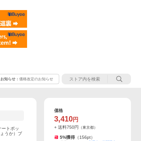
お知らせ：
価格改定のお知らせ
価格
3,410
円
+ 送料
750
円
（
東京都
）
ルナートポッ
ちょうか）ブ
5
%獲得
（
156
pt）