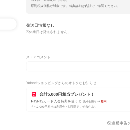
原則税抜価格が対象です。特典詳細は内訳でご確認ください。
発送日情報なし
※休業日は発送されません。
ストアコメント
Yahoo!ショッピングからのオトクなお知らせ
合計5,000円相当プレゼント！
3,410
0
PayPayカード入会特典を使うと
円
円
うち2,000円相当は利用先・期間限定。他条件あり
違反申告