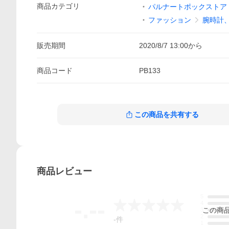
商品
カテゴリ
パルナートポックストア Y
ファッション
腕時計
販売期間
2020/8/7 13:00
から
商品
コード
PB133
この商品を共有する
商品
レビュー
5
-.--
4
この
商
3
2
-
件
1