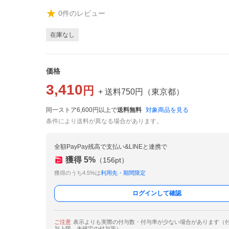
0
件のレビュー
在庫なし
価格
3,410
円
+ 送料
750
円
（
東京都
）
同一ストア6,600円以上で
送料無料
対象商品を見る
条件により送料が異なる場合があります。
全額PayPay残高で支払い&LINEと連携で
獲得
5
%
（
156
pt）
獲得のうち4.5%は
利用先・期間限定
ログインして確認
ご注意
表示よりも実際の付与数・付与率が少ない場合があります（
与上限、未確定の付与等）