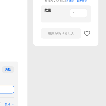
獲得のうち4.5%は
利用先・期間限定
数量
在庫がありません
内訳
付
詳細