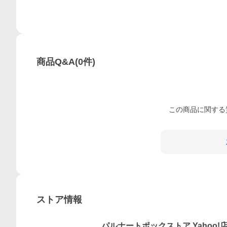
商品Q&A
(
0
件)
この
商品
に関する
ストア情報
パルナートポックストア Yahoo!