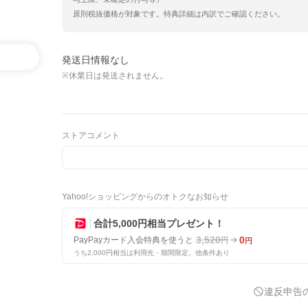
原則税抜価格が対象です。特典詳細は内訳でご確認ください。
発送日情報なし
※休業日は発送されません。
ストアコメント
Yahoo!ショッピングからのオトクなお知らせ
合計5,000円相当プレゼント！
3,520
0
PayPayカード入会特典を使うと
円
円
うち2,000円相当は利用先・期間限定。他条件あり
違反申告