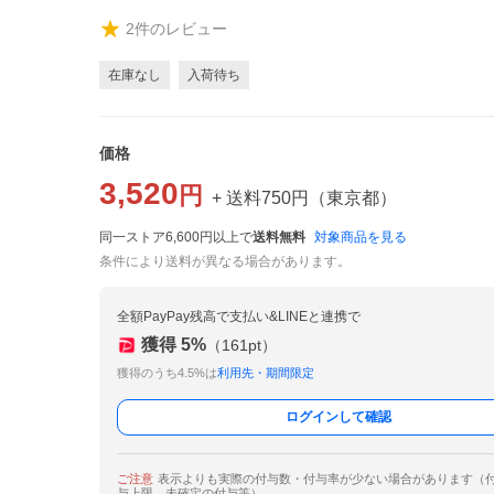
2
件のレビュー
在庫なし
入荷待ち
価格
3,520
円
+ 送料
750
円
（
東京都
）
同一ストア6,600円以上で
送料無料
対象商品を見る
条件により送料が異なる場合があります。
全額PayPay残高で支払い&LINEと連携で
獲得
5
%
（
161
pt）
獲得のうち4.5%は
利用先・期間限定
ログインして確認
ご注意
表示よりも実際の付与数・付与率が少ない場合があります（
与上限、未確定の付与等）