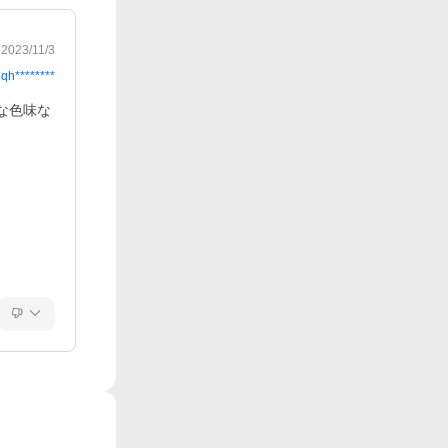
2023/11/3
qh********
な色味な