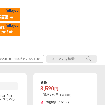
お知らせ：
価格改定のお知らせ
価格
3,520
円
+ 送料
750
円
（
東京都
）
artPoc
・ブラウン
5
%獲得
（
161
pt）