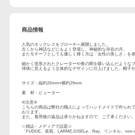
商品情報
人気のネックレスをブローチへ展開しました。
古くから神話などにもよく登場し、神秘的な存在の月。
またモチーフとしても優しく輝く月は「女性の美しさ」を
細かく造形されたクレーターや夜の闇を吸い込んだような
球体に見えるよう立体的なデザインに仕上げました。帽子
サイズ：縦約26mm×横約29mm
素 材：ピューター
※注意※
こちらの商品は弊社の職人によってハンドメイドで作られ
おります。
また、着用後の返品は承りかねますので、ご了承ください
☆雑誌・メディアで話題☆
「FUDGE、装苑、LARME,GISELe、Ray、リンネル、non