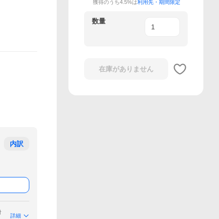
獲得のうち4.5%は
利用先・期間限定
数量
在庫がありません
内訳
付
詳細