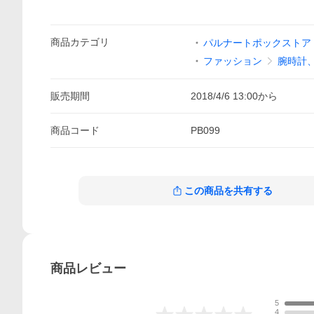
商品
カテゴリ
パルナートポックストア Y
ファッション
腕時計
販売期間
2018/4/6 13:00
から
商品
コード
PB099
この商品を共有する
商品
レビュー
5
4