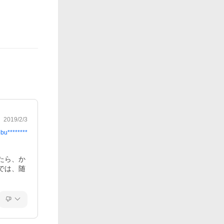
2019/2/3
bu********
たら、か
では、随