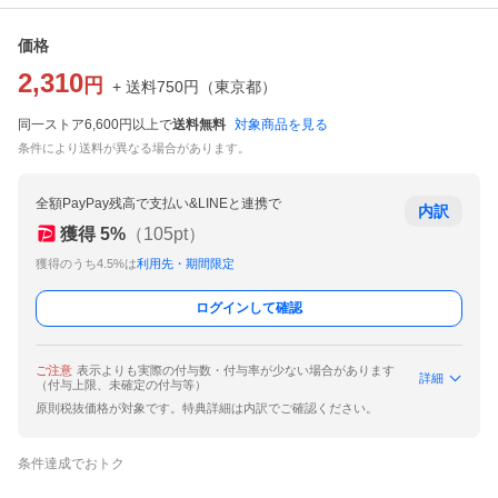
価格
2,310
円
+ 送料
750
円
（
東京都
）
同一ストア6,600円以上で
送料無料
対象商品を見る
条件により送料が異なる場合があります。
全額PayPay残高で支払い&LINEと連携で
内訳
獲得
5
%
（
105
pt）
獲得のうち4.5%は
利用先・期間限定
ログインして確認
ご注意
表示よりも実際の付与数・付与率が少ない場合があります
詳細
（付与上限、未確定の付与等）
原則税抜価格が対象です。特典詳細は内訳でご確認ください。
条件達成でおトク