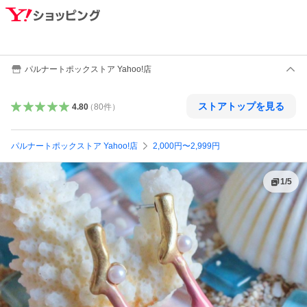
パルナートポックストア Yahoo!店
ストアトップを見る
4.80
（
80
件
）
パルナートポックストア Yahoo!店
2,000円〜2,999円
1
/
5