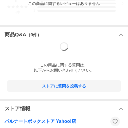
この
商品
に関するレビューはありません
3
2
1
-
件
商品Q&A
（
0
件）
この
商品
に関する質問は、
以下からお問い合わせください。
ストアに質問を投稿する
ストア情報
パルナートポックストア Yahoo!店