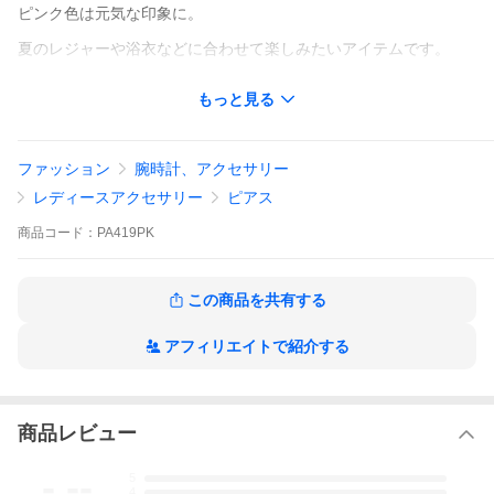
ピンク色は元気な印象に。
夏のレジャーや浴衣などに合わせて楽しみたいアイテムです。
珊瑚は古くからお守りとして親しまれてきました。
もっと見る
「生命力、安全」などの石言葉を持つとても心強いモチーフで
す。
ファッション
腕時計、アクセサリー
サイズ：約縦30×横8mm
レディースアクセサリー
ピアス
素 材：ピューター
商品
コード：
PA419PK
※注意※
こちらの商品は弊社の職人によってハンドメイドで作られており
ます。そのため、ひとつひとつの塗や表情が微妙に異なる繊細な
作りとなっております。
この商品を共有する
また、着用後の返品は承りかねますので、ご了承ください。
アフィリエイトで紹介する
☆雑誌・メディアで話題☆
「FUDGE、装苑、LARME,GISELe、Ray、リンネル、non-no、K
ERA」掲載ブランド
商品レビュー
-.--
5
4