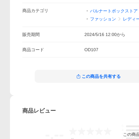
商品
カテゴリ
パルナートポックストア Y
ファッション
レディ
販売期間
2024/5/16 12:00
から
商品
コード
OD107
この商品を共有する
商品
レビュー
5
-.--
4
この
商
3
2