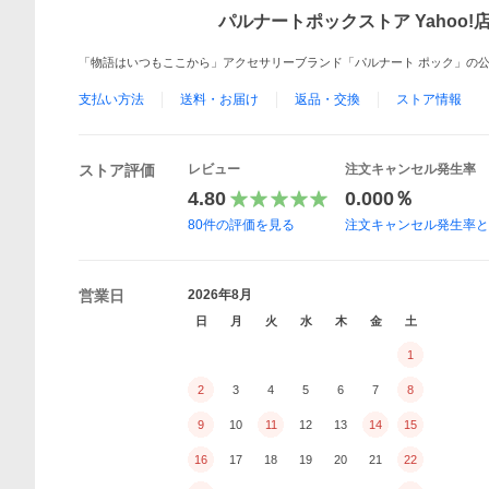
パルナートポックストア Yahoo!
「物語はいつもここから」アクセサリーブランド「パルナート ポック」の
支払い方法
送料・お届け
返品・交換
ストア情報
ストア評価
レビュー
注文キャンセル発生率
4.80
0.000％
80
件の評価を見る
注文キャンセル発生率
営業日
2026年8月
日
月
火
水
木
金
土
1
2
3
4
5
6
7
8
9
10
11
12
13
14
15
16
17
18
19
20
21
22