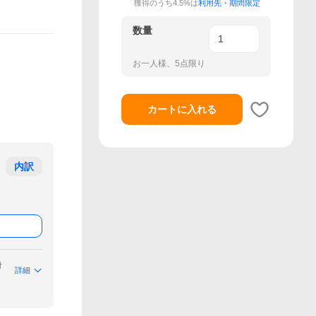
獲得のうち4.5%は
利用先・期間限定
数量
お一人様、5点限り
カートに入れる
内訳
付
詳細