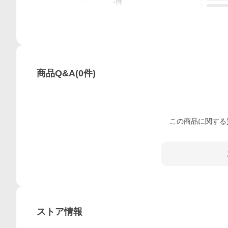
-
件
1
商品Q&A
(
0
件)
この
商品
に関する
ストア情報