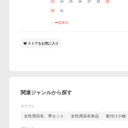
23
24
25
26
27
28
29
30
31
•••定休日
ストアをお気に入り
関連ジャンルから探す
カテゴリ
女性用浴衣、帯セット
女性用浴衣単品
着付け小物