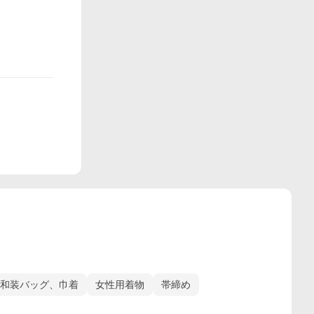
和装バッグ、巾着
女性用着物
帯締め