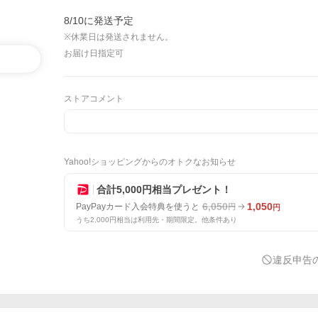
8/10に発送予定
※休業日は発送されません。
お届け日指定可
ストアコメント
Yahoo!ショッピングからのオトクなお知らせ
合計5,000円相当プレゼント！
6,050
1,050
PayPayカード入会特典を使うと
円
円
うち2,000円相当は利用先・期間限定。他条件あり
違反申告