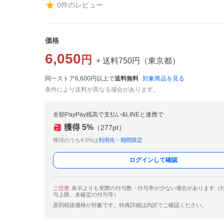
0
件のレビュー
価格
6,050
円
+ 送料
750
円
（
東京都
）
同一ストア6,600円以上で
送料無料
対象商品を見る
条件により送料が異なる場合があります。
全額PayPay残高で支払い&LINEと連携で
獲得
5
%
（
277
pt）
獲得のうち4.5%は
利用先・期間限定
ログインして確認
ご注意
表示よりも実際の付与数・付与率が少ない場合があります（
与上限、未確定の付与等）
原則税抜価格が対象です。特典詳細は内訳でご確認ください。