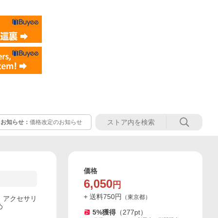
お知らせ：
価格改定のお知らせ
価格
6,050
円
+ 送料
750
円
（
東京都
）
営 アクセサリ
め
5
%獲得
（
277
pt）