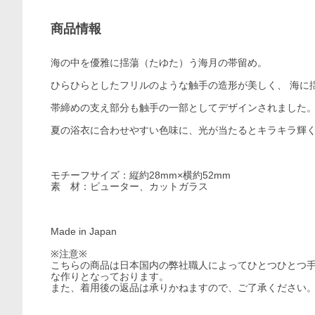
商品情報
海の中を優雅に揺蕩（たゆた）う海月の帯留め。
ひらひらとしたフリルのような触手の造形が美しく、 海に
帯締めの支え部分も触手の一部としてデザインされました
夏の浴衣に合わせやすい色味に、光が当たるとキラキラ輝
モチーフサイズ：縦約28mm×横約52mm
素 材：ピューター、カットガラス
Made in Japan
※注意※
こちらの商品は日本国内の弊社職人によってひとつひとつ
な作りとなっております。
また、着用後の返品は承りかねますので、ご了承ください