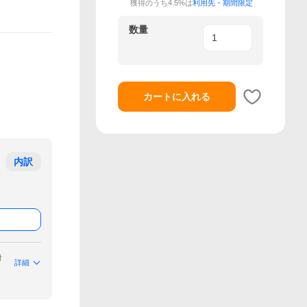
獲得のうち4.5%は
利用先・期間限定
数量
カートに入れる
内訳
付
詳細