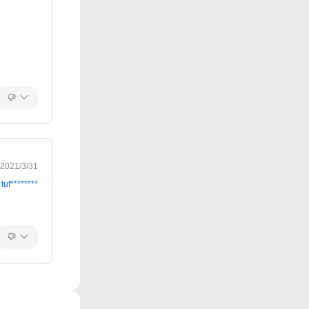
2021/3/31
tuf********