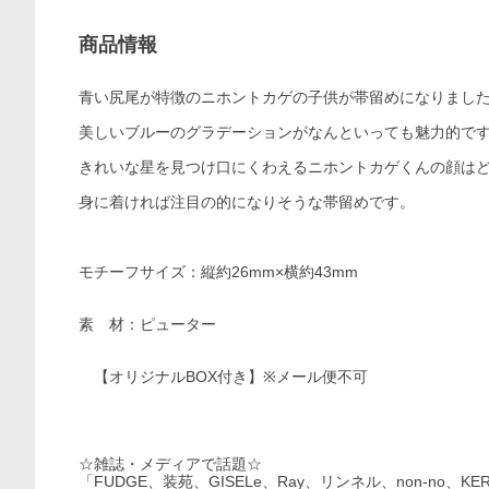
商品情報
青い尻尾が特徴のニホントカゲの子供が帯留めになりまし
美しいブルーのグラデーションがなんといっても魅力的で
きれいな星を見つけ口にくわえるニホントカゲくんの顔は
身に着ければ注目の的になりそうな帯留めです。
モチーフサイズ：縦約26mm×横約43mm
素 材：ピューター
【オリジナルBOX付き】※メール便不可
☆雑誌・メディアで話題☆
「FUDGE、装苑、GISELe、Ray、リンネル、non-no