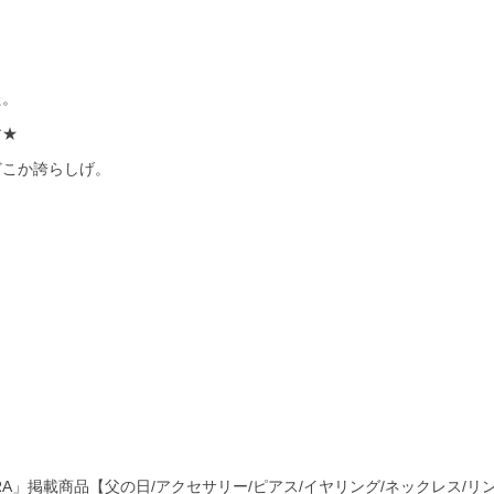
た。
す★
どこか誇らしげ。
、KERA」掲載商品【父の日/アクセサリー/ピアス/イヤリング/ネックレス/リ