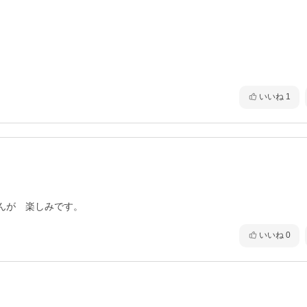
いいね
1
んが　楽しみです。
いいね
0