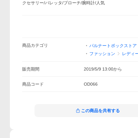
クセサリー/バレッタ/ブローチ/腕時計/人気
商品
カテゴリ
パルナートポックストア Y
ファッション
レディ
販売期間
2019/5/9 13:00
から
商品
コード
OD066
この商品を共有する