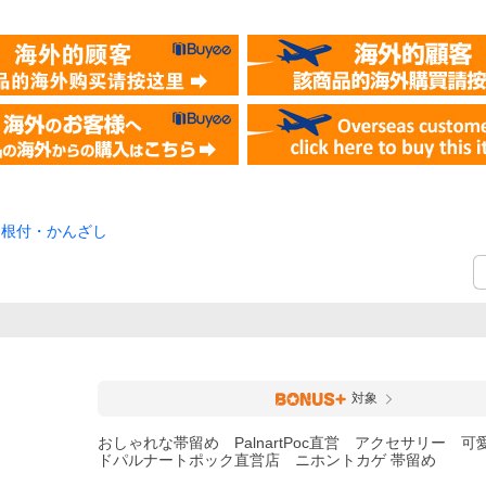
・根付・かんざし
）
対象
おしゃれな帯留め PalnartPoc直営 アクセサリー 
ドパルナートポック直営店 ニホントカゲ 帯留め