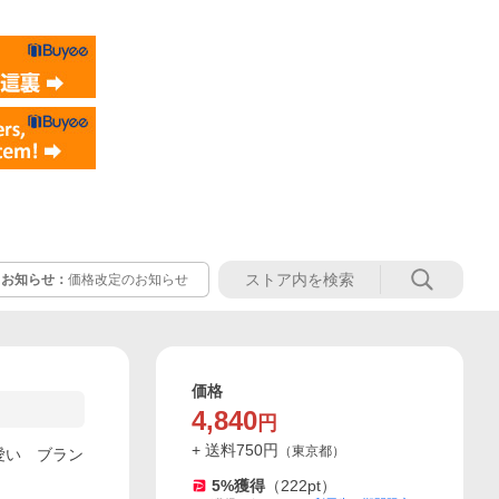
お知らせ：
価格改定のお知らせ
価格
4,840
円
+ 送料
750
円
（
東京都
）
可愛い ブラン
5
%獲得
（
222
pt）