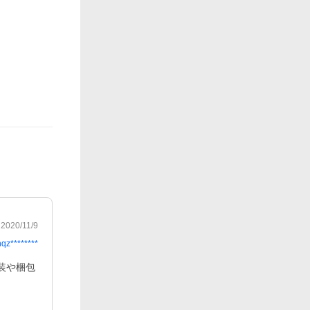
2020/11/9
hqz********
装や梱包