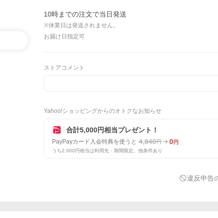
10時までの注文で当日発送
※休業日は発送されません。
お届け日指定可
ストアコメント
Yahoo!ショッピングからのオトクなお知らせ
合計5,000円相当プレゼント！
4,840
0
PayPayカード入会特典を使うと
円
円
うち2,000円相当は利用先・期間限定。他条件あり
違反申告