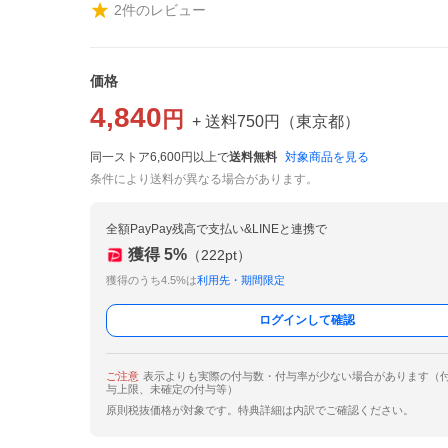
2
件のレビュー
価格
4,840
円
+ 送料
750
円
（
東京都
）
同一ストア6,600円以上で
送料無料
対象商品を見る
条件により送料が異なる場合があります。
全額PayPay残高で支払い&LINEと連携で
獲得
5
%
（
222
pt）
獲得のうち4.5%は
利用先・期間限定
ログインして確認
ご注意
表示よりも実際の付与数・付与率が少ない場合があります（
与上限、未確定の付与等）
原則税抜価格が対象です。特典詳細は内訳でご確認ください。