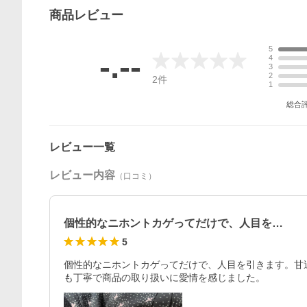
商品
レビュー
5
-.--
4
3
2
2
件
1
総合
レビュー一覧
レビュー内容
（口コミ）
個性的なニホントカゲってだけで、人目を…
5
個性的なニホントカゲってだけで、人目を引きます。甘
も丁寧で商品の取り扱いに愛情を感じました。