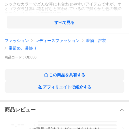
シックなカラーでどんな帯にも合わせやすいアイテムですが、オ
オゴマダラは赤い花を好むと言われているので鮮やかな色の帯締
めに合わせるのがおすすめです。
すべて見る
サイズ：約縦30mm×横45mm
ファッション
レディースファッション
着物、浴衣
帯留め、帯飾り
素 材：ピューター
商品
コード：
OD050
【オリジナルBOX付き】※メール便不可
この商品を共有する
☆雑誌・メディアで話題☆
アフィリエイトで紹介する
「FUDGE、装苑、GISELe、Ray、リンネル、non-no、KERA」掲
載商品【父の日/アクセサリー/ピアス/イヤリング/ネックレス/リン
グ/ヘアアクセサリー/バレッタ/ブローチ/腕時計/人気
商品レビュー
-.--
5
4
この
商品
に関するレビューはありません
3