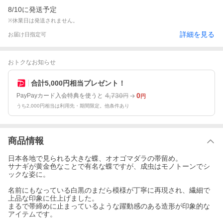
8/10に発送予定
※休業日は発送されません。
詳細を見る
お届け日指定可
おトクなお知らせ
合計5,000円相当プレゼント！
4,730
0
PayPayカード入会特典を使うと
円
円
うち2,000円相当は利用先・期間限定。他条件あり
商品情報
日本各地で見られる大きな蝶、オオゴマダラの帯留め。
サナギが黄金色なことで有名な蝶ですが、成虫はモノトーンでシ
ックな姿に。
名前にもなっている白黒のまだら模様が丁寧に再現され、繊細で
上品な印象に仕上げました。
まるで帯締めに止まっているような躍動感のある造形が印象的な
アイテムです。