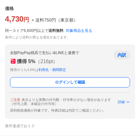
価格
4,730
円
+ 送料
750
円
（
東京都
）
同一ストア6,600円以上で
送料無料
対象商品を見る
条件により送料が異なる場合があります。
全額PayPay残高で支払い&LINEと連携で
内訳
獲得
5
%
（
216
pt）
獲得のうち4.5%は
利用先・期間限定
ログインして確認
ご注意
表示よりも実際の付与数・付与率が少ない場合があります
詳細
（付与上限、未確定の付与等）
原則税抜価格が対象です。特典詳細は内訳でご確認ください。
条件達成でおトク