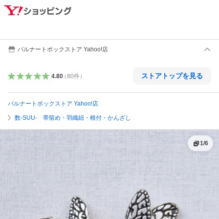
パルナートポックストア Yahoo!店
ストアトップを見る
4.80
（
80
件
）
パルナートポックストア Yahoo!店
数-SUU- 帯留め・羽織紐・根付・かんざし
1
/
6