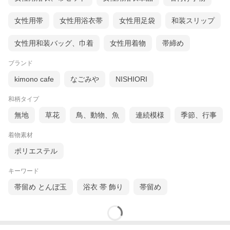
女性用帯
女性用浴衣帯
女性用足袋
和装スリップ
女性用和装バッグ、巾着
女性用着物
帯締め
ブランド
kimono cafe
なごみや
NISHIORI
和柄タイプ
無地
草花
鳥、動物、魚
連続模様
季節、行事
着物素材
ポリエステル
キーワード
帯留め とんぼ玉
浴衣 帯 飾り
帯留め