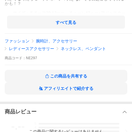
かも！？
サイズ：モチーフ20;12ｍｍ、チェーン42ｃｍ+アジャスター
5ｃｍ 素 材：ピューター、カットガラス使用
すべて見る
ファッション
腕時計、アクセサリー
レディースアクセサリー
ネックレス、ペンダント
商品
コード：
NE297
この商品を共有する
アフィリエイトで紹介する
商品レビュー
-.--
5
4
この
商品
に関するレビューはありません
3