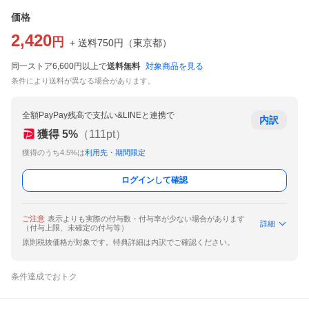
価格
2,420
円
+ 送料
750
円
（
東京都
）
同一ストア6,600円以上で
送料無料
対象商品を見る
条件により送料が異なる場合があります。
全額PayPay残高で支払い&LINEと連携で
内訳
獲得
5
%
（
111
pt）
獲得のうち4.5%は
利用先・期間限定
ログインして確認
ご注意
表示よりも実際の付与数・付与率が少ない場合があります
詳細
（付与上限、未確定の付与等）
原則税抜価格が対象です。特典詳細は内訳でご確認ください。
条件達成でおトク