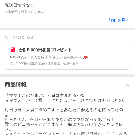
発送日情報なし
※休業日は発送されません。
詳細を見る
おトクなお知らせ
合計5,000円相当プレゼント！
2,420
0
PayPayカード入会特典を使うと
円
円
うち2,000円相当は利用先・期間限定。他条件あり
商品情報
「ママ！このたまご、ヒヨコ生まれるかな！」
ママがスーパーで買ってきたたまごを、ひとつだけもらったの。
毎日毎日、大切に温めてずっとあなたに会えるのを待ってたの
よ。
ピヨちゃん、今日から私があなたのママになってあげる！
愛しのピヨちゃんとどこまでも一緒にお出かけできるネックレ
ス。
大きくなったらモーゲンホーン！大きな声で毎日起こしてくれる