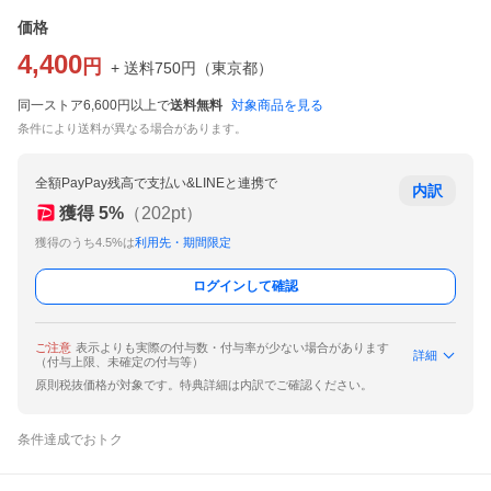
価格
4,400
円
+ 送料
750
円
（
東京都
）
同一ストア6,600円以上で
送料無料
対象商品を見る
条件により送料が異なる場合があります。
全額PayPay残高で支払い&LINEと連携で
内訳
獲得
5
%
（
202
pt）
獲得のうち4.5%は
利用先・期間限定
ログインして確認
ご注意
表示よりも実際の付与数・付与率が少ない場合があります
詳細
（付与上限、未確定の付与等）
原則税抜価格が対象です。特典詳細は内訳でご確認ください。
条件達成でおトク