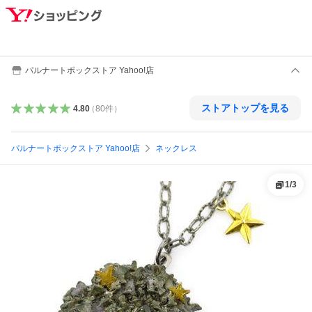
パルナートポックストア Yahoo!店
ストアトップを見る
4.80
（
80
件
）
パルナートポックストア Yahoo!店
ネックレス
1
/
3