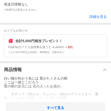
発送日情報なし
※休業日は発送されません。
詳細を見る
おトクなお知らせ
合計5,000円相当プレゼント！
4,400
0
PayPayカード入会特典を使うと
円
円
うち2,000円相当は利用先・期間限定。他条件あり
商品情報
白い猫が向かう先には 星がたくさんの樹
ここは一体どこだろう
星の樹の足元には 石の入ったお花が。
モチーフ：50ｍｍ チェーン：60cm+アジャスター 素
材：ピューター合金、カットガラス使用
すべて見る