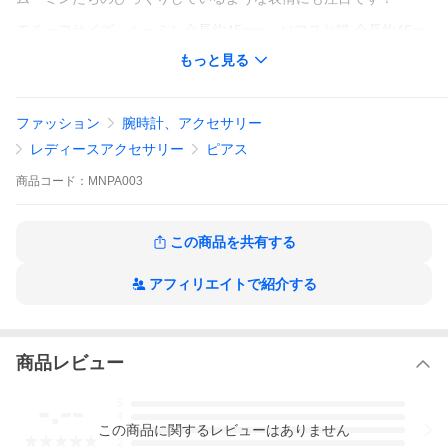
モチーフサイズ：ムーミン全長約45mm、ソフスと猫 全長約46m
m
もっと見る
素 材：ピューター
Made in Japan
ファッション
腕時計、アクセサリー
※注意※
こちらの商品は日本国内の弊社職人によってひとつひとつ手作業
レディースアクセサリー
ピアス
で作られております。そのため、ひとつひとつの塗や表情が微妙
に異なる繊細な作りとなっております。
商品
コード：
MNPA003
また、着用後の返品は承りかねますので、ご了承ください。
この商品を共有する
アフィリエイトで紹介する
商品レビュー
-.--
5
4
この
商品
に関するレビューはありません
3
2