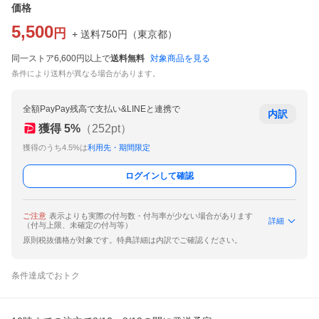
価格
5,500
円
+ 送料
750
円
（
東京都
）
同一ストア6,600円以上で
送料無料
対象商品を見る
条件により送料が異なる場合があります。
全額PayPay残高で支払い&LINEと連携で
内訳
獲得
5
%
（
252
pt）
獲得のうち4.5%は
利用先・期間限定
ログインして確認
ご注意
表示よりも実際の付与数・付与率が少ない場合があります
詳細
（付与上限、未確定の付与等）
原則税抜価格が対象です。特典詳細は内訳でご確認ください。
条件達成でおトク