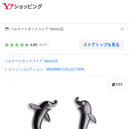
パルナートポックストア Yahoo!店
ストアトップを見る
4.80
（
80
件
）
パルナートポックストア Yahoo!店
ムーミンコレクション MOOMIN COLLECTION
1
/
15