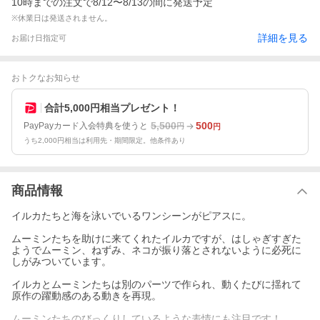
10時までの注文で8/12〜8/13の間に発送予定
※休業日は発送されません。
詳細を見る
お届け日指定可
おトクなお知らせ
合計5,000円相当プレゼント！
5,500
500
PayPayカード入会特典を使うと
円
円
うち2,000円相当は利用先・期間限定。他条件あり
商品情報
イルカたちと海を泳いでいるワンシーンがピアスに。
ムーミンたちを助けに来てくれたイルカですが、はしゃぎすぎた
ようでムーミン、ねずみ、ネコが振り落とされないように必死に
しがみついています。
イルカとムーミンたちは別のパーツで作られ、動くたびに揺れて
原作の躍動感のある動きを再現。
ムーミンたちのびっくりしているような表情にも注目です！