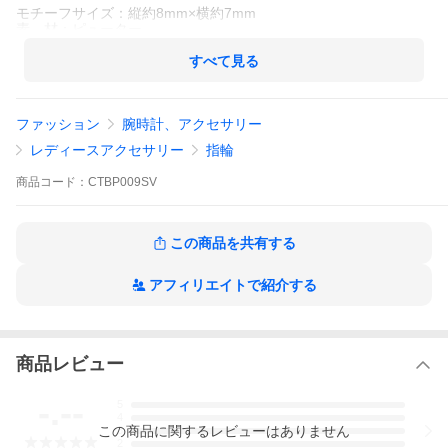
モチーフサイズ：縦約8mm×横約7mm
素 材：ピューター
Made in Japan ※注意※
すべて見る
こちらの商品は日本国内の弊社職人によってひとつひとつ手作業
で作られております。そのため、ひとつひとつの塗や表情が微妙
に異なる繊細な作りとなっております。
ファッション
腕時計、アクセサリー
また、着用後の返品は承りかねますので、ご了承ください。
※こちらの商品はパーツごとにお送りいたします。組み立てはお
レディースアクセサリー
指輪
客様ご自身で行っていただく形となっております。
商品
コード：
CTBP009SV
※こちらの商品はパーツごとにお送りいたします。組み立てはお
客様ご自身で行っていただく形となっております。
この商品を共有する
アフィリエイトで紹介する
商品レビュー
-.--
5
4
この
商品
に関するレビューはありません
3
2