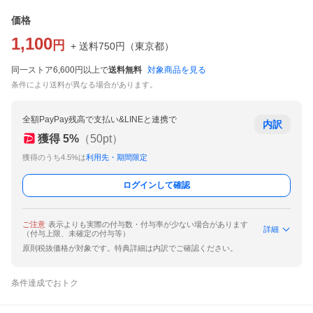
価格
1,100
円
+ 送料
750
円
（
東京都
）
同一ストア6,600円以上で
送料無料
対象商品を見る
条件により送料が異なる場合があります。
全額PayPay残高で支払い&LINEと連携で
内訳
獲得
5
%
（
50
pt）
獲得のうち4.5%は
利用先・期間限定
ログインして確認
ご注意
表示よりも実際の付与数・付与率が少ない場合があります
詳細
（付与上限、未確定の付与等）
原則税抜価格が対象です。特典詳細は内訳でご確認ください。
条件達成でおトク