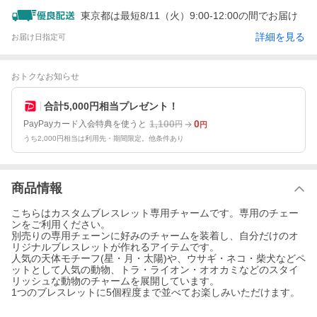
東京都は最短8/11（火）9:00-12:00の間でお届け
詳細を見る
お届け日指定可
おトクなお知らせ
合計5,000円相当プレゼント！
1,100
0
PayPayカード入会特典を使うと
円
円
うち2,000円相当は利用先・期間限定。他条件あり
商品情報
こちらはカスタムブレスレット専用チャームです。専用のチェー
ンをご利用ください。
別売りの専用チェーンに好みのチャームを装着し、自分だけのオ
リジナルブレスレットが作れるアイテムです。
人気の天体モチーフ(星・月・太陽)や、ウサギ・ネコ・柴犬などペ
ットとして人気の動物、トラ・ライオン・オオカミなどのスタイ
リッシュな動物のチャームを展開しています。
1つのブレスレットに5個程度まで並べてお楽しみいただけます。