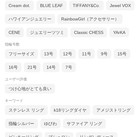
Cream dot.
BLUE LEAF
TIFFANY&Co.
Jewel VOX
ハワイアンジュエリー
RainbowGirl（アクセサリー）
CENE
ジュエリーツツミ
Classic CHESS
YArKA
指輪号数
フリーサイズ
13号
12号
11号
9号
15号
16号
21号
14号
7号
ユーザー評価
つけ心地がとても良い
キーワード
ステンレス リング
k18リングダイヤ
アメジストリング
指輪シルバー
ゆびわ
サファイア リング