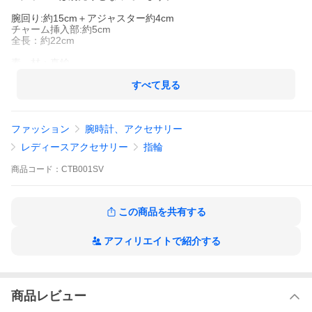
腕回り:約15cm＋アジャスター約4cm
チャーム挿入部:約5cm
全長：約22cm
素 材：真鍮
すべて見る
Made in Japan ※注意※
こちらの商品は日本国内の弊社職人によってひとつひとつ手作業
で作られております。そのため、ひとつひとつの塗や表情が微妙
ファッション
腕時計、アクセサリー
に異なる繊細な作りとなっております。
また、着用後の返品は承りかねますので、ご了承ください。
レディースアクセサリー
指輪
※こちらの商品はパーツごとにお送りいたします。組み立てはお
商品
コード：
CTB001SV
客様ご自身で行っていただく形となっております。
この商品を共有する
アフィリエイトで紹介する
商品レビュー