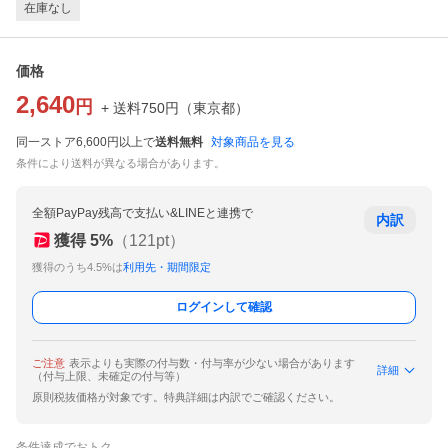
在庫なし
価格
2,640
円
+ 送料
750
円
（
東京都
）
同一ストア6,600円以上で
送料無料
対象商品を見る
条件により送料が異なる場合があります。
全額PayPay残高で支払い&LINEと連携で
内訳
獲得
5
%
（
121
pt）
獲得のうち4.5%は
利用先・期間限定
ログインして確認
ご注意
表示よりも実際の付与数・付与率が少ない場合があります
詳細
（付与上限、未確定の付与等）
原則税抜価格が対象です。特典詳細は内訳でご確認ください。
条件達成でおトク