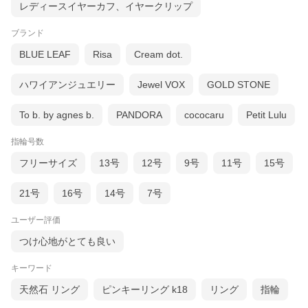
レディースイヤーカフ、イヤークリップ
ブランド
BLUE LEAF
Risa
Cream dot.
ハワイアンジュエリー
Jewel VOX
GOLD STONE
To b. by agnes b.
PANDORA
cococaru
Petit Lulu
指輪号数
フリーサイズ
13号
12号
9号
11号
15号
21号
16号
14号
7号
ユーザー評価
つけ心地がとても良い
キーワード
天然石 リング
ピンキーリング k18
リング
指輪