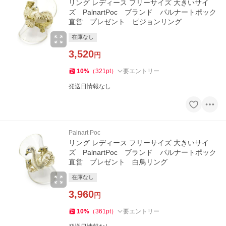
リング レディース フリーサイズ 大きいサイ
ズ PalnartPoc ブランド パルナートポック
直営 プレゼント ピジョンリング
在庫なし
3,520
円
10
%
（
321
pt
）
要エントリー
発送日情報なし
Palnart Poc
リング レディース フリーサイズ 大きいサイ
ズ PalnartPoc ブランド パルナートポック
直営 プレゼント 白鳥リング
在庫なし
3,960
円
10
%
（
361
pt
）
要エントリー