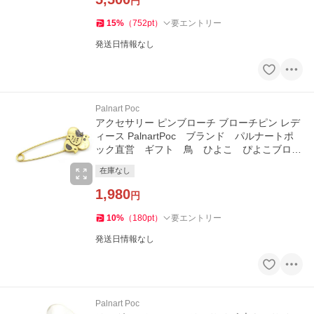
円
15
%
（
752
pt
）
要エントリー
発送日情報なし
Palnart Poc
アクセサリー ピンブローチ ブローチピン レデ
ィース PalnartPoc ブランド パルナートポ
ック直営 ギフト 鳥 ひよこ ぴよこブロー
チピンブローチ
在庫なし
1,980
円
10
%
（
180
pt
）
要エントリー
発送日情報なし
Palnart Poc