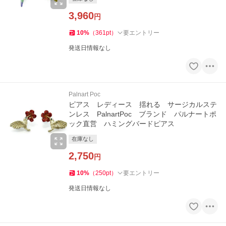
3,960
円
10
%
（
361
pt
）
要エントリー
発送日情報なし
Palnart Poc
ピアス レディース 揺れる サージカルステ
ンレス PalnartPoc ブランド パルナートポ
ック直営 ハミングバードピアス
在庫なし
2,750
円
10
%
（
250
pt
）
要エントリー
発送日情報なし