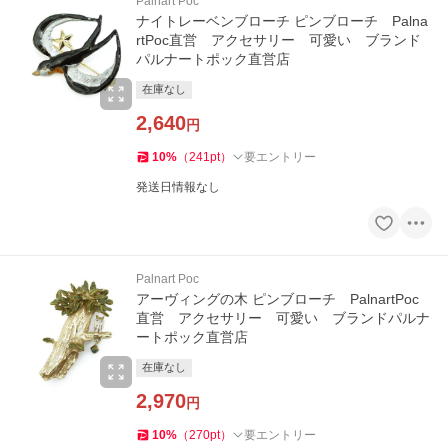
Palnart Poc
ナイトレーベンブローチ ピンブローチ Palna
rtPoc直営 アクセサリー 可愛い ブランド
パルナートポック直営店
在庫なし
2,640
円
10
%
（
241
pt
）
要エントリー
発送日情報なし
Palnart Poc
アーヴィングの木 ピンブローチ PalnartPoc
直営 アクセサリー 可愛い ブランドパルナ
ートポック直営店
在庫なし
2,970
円
10
%
（
270
pt
）
要エントリー