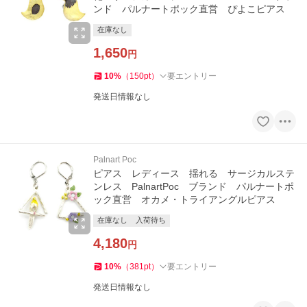
ンド パルナートポック直営 ぴよこピアス
在庫なし
1,650
円
10
%
（
150
pt
）
要エントリー
発送日情報なし
Palnart Poc
ピアス レディース 揺れる サージカルステ
ンレス PalnartPoc ブランド パルナートポ
ック直営 オカメ・トライアングルピアス
在庫なし
入荷待ち
4,180
円
10
%
（
381
pt
）
要エントリー
発送日情報なし