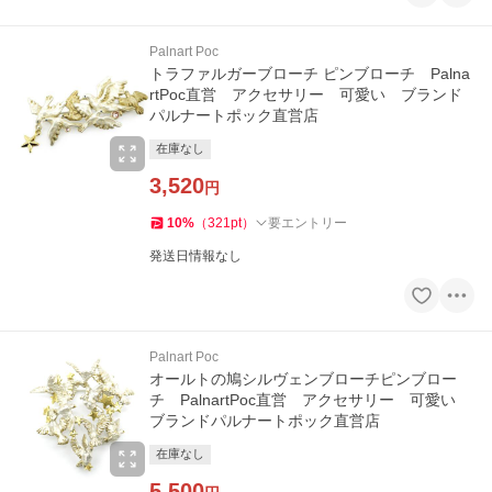
Palnart Poc
トラファルガーブローチ ピンブローチ Palna
rtPoc直営 アクセサリー 可愛い ブランド
パルナートポック直営店
在庫なし
3,520
円
10
%
（
321
pt
）
要エントリー
発送日情報なし
Palnart Poc
オールトの鳩シルヴェンブローチピンブロー
チ PalnartPoc直営 アクセサリー 可愛い
ブランドパルナートポック直営店
在庫なし
5,500