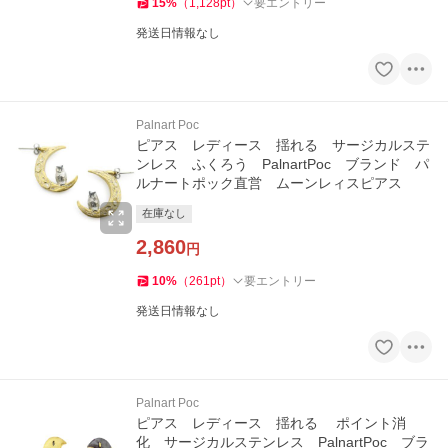
15
%
（
1,128
pt
）
要エントリー
発送日情報なし
Palnart Poc
ピアス レディース 揺れる サージカルステ
ンレス ふくろう PalnartPoc ブランド パ
ルナートポック直営 ムーンレィスピアス
在庫なし
2,860
円
10
%
（
261
pt
）
要エントリー
発送日情報なし
Palnart Poc
ピアス レディース 揺れる ポイント消
化 サージカルステンレス PalnartPoc ブラ