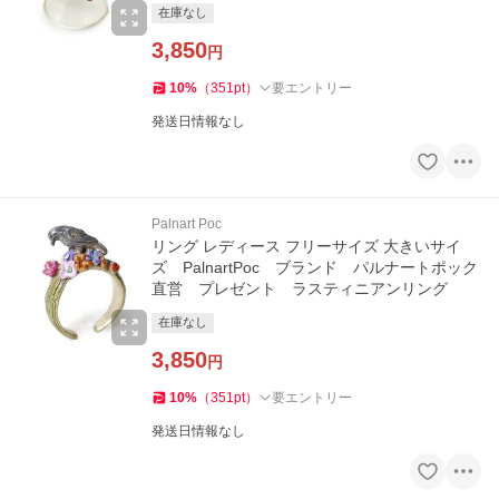
在庫なし
3,850
円
10
%
（
351
pt
）
要エントリー
発送日情報なし
Palnart Poc
リング レディース フリーサイズ 大きいサイ
ズ PalnartPoc ブランド パルナートポック
直営 プレゼント ラスティニアンリング
在庫なし
3,850
円
10
%
（
351
pt
）
要エントリー
発送日情報なし