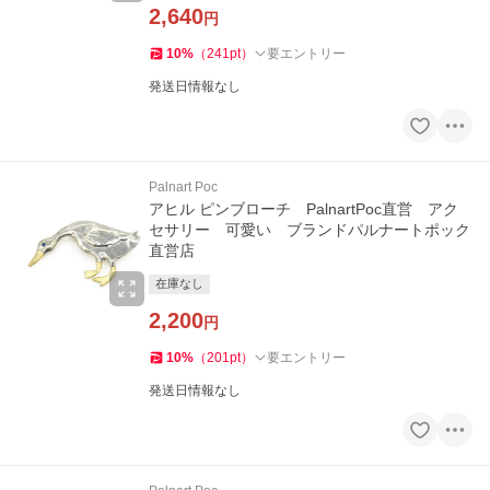
2,640
円
10
%
（
241
pt
）
要エントリー
発送日情報なし
Palnart Poc
アヒル ピンブローチ PalnartPoc直営 アク
セサリー 可愛い ブランドパルナートポック
直営店
在庫なし
2,200
円
10
%
（
201
pt
）
要エントリー
発送日情報なし