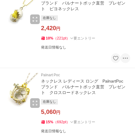
ブランド パルナートポック直営 プレゼン
ト ピヨネックレス
在庫なし
2,420
円
10
%
（
221
pt
）
要エントリー
発送日情報なし
Palnart Poc
ネックレス レディース ロング PalnartPoc
ブランド パルナートポック直営 プレゼン
ト クロスロードネックレス
在庫なし
5,060
円
15
%
（
692
pt
）
要エントリー
発送日情報なし