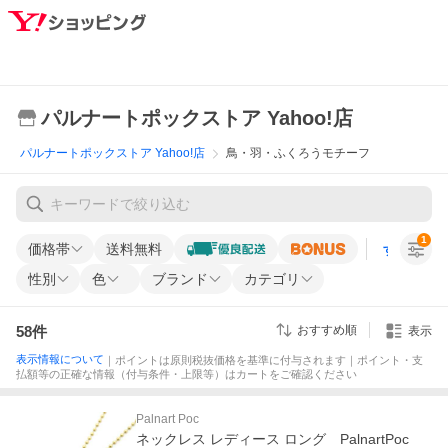
パルナートポックストア Yahoo!店
パルナートポックストア Yahoo!店
鳥・羽・ふくろうモチーフ
1
価格帯
送料無料
すべての条
性別
色
ブランド
カテゴリ
58
件
おすすめ順
表示
表示情報について
｜ポイントは原則税抜価格を基準に付与されます｜ポイント・支
払額等の正確な情報（付与条件・上限等）はカートをご確認ください
Palnart Poc
ネックレス レディース ロング PalnartPoc