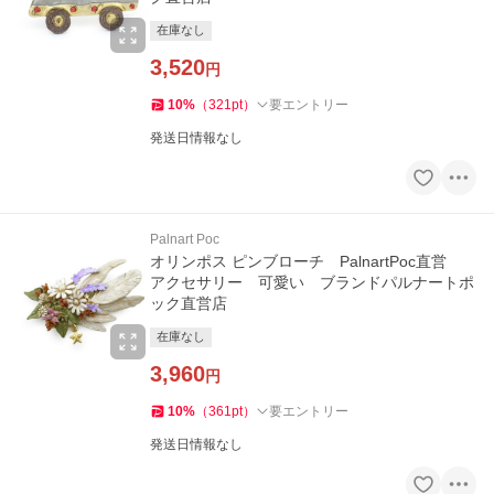
在庫なし
3,520
円
10
%
（
321
pt
）
要エントリー
発送日情報なし
Palnart Poc
オリンポス ピンブローチ PalnartPoc直営
アクセサリー 可愛い ブランドパルナートポ
ック直営店
在庫なし
3,960
円
10
%
（
361
pt
）
要エントリー
発送日情報なし