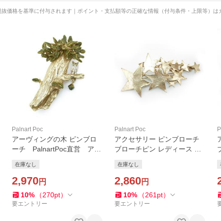
税抜価格を基準に付与されます｜ポイント・支払額等の正確な情報（付与条件・上限等）は
Palnart Poc
Palnart Poc
P
アーヴィングの木 ピンブロ
アクセサリー ピンブローチ
ーチ PalnartPoc直営 アク
ブローチピン レディース Pal
セサリー 可愛い ブランド
nartPoc ブランド 動物
在庫なし
在庫なし
パルナートポック直営店
パルナートポック直営 ギフ
2,970
ト メテオブローチ(ゴール
2,860
円
円
ド) ピンブローチ
10
%
（
270
pt
）
10
%
（
261
pt
）
要エントリー
要エントリー