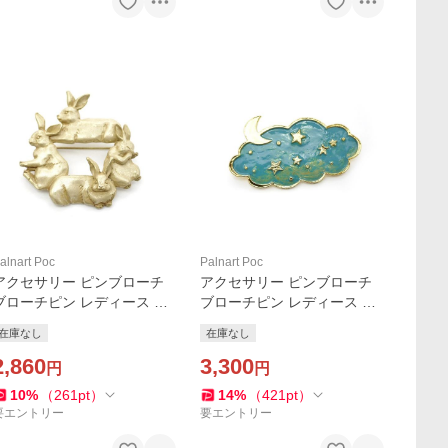
alnart Poc
Palnart Poc
アクセサリー ピンブローチ
アクセサリー ピンブローチ
ブローチピン レディース Pal
ブローチピン レディース Pal
nartPoc ブランド 動物
nartPoc ブランド 動物
在庫なし
在庫なし
パルナートポック直営 ギフ
パルナートポック直営 ギフ
ト うさぎ小屋 ブローチ
2,860
ト 星 満天 ブローチ
3,300
円
円
10
%
（
261
pt
）
14
%
（
421
pt
）
要エントリー
要エントリー