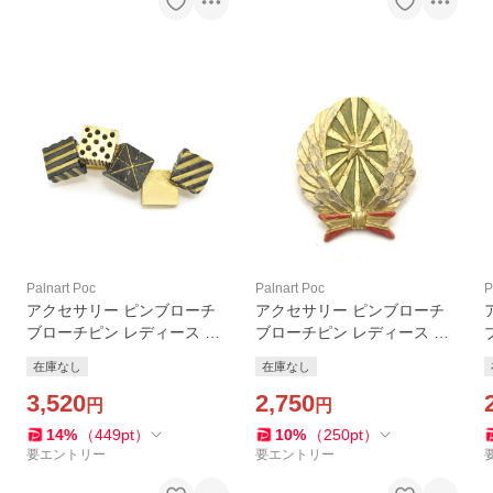
Palnart Poc
Palnart Poc
P
アクセサリー ピンブローチ
アクセサリー ピンブローチ
ブローチピン レディース Pal
ブローチピン レディース Pal
nartPoc ブランド パルナ
nartPoc ブランド パルナ
在庫なし
在庫なし
ートポック直営 ギフト オ
ートポック直営 ギフト ヒ
リエントブローチピンブロー
3,520
ューペリオンピンブローチ
2,750
円
円
チ
14
%
（
449
pt
）
10
%
（
250
pt
）
要エントリー
要エントリー