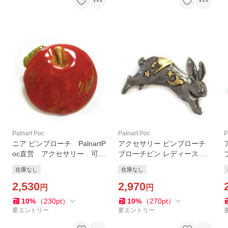
Palnart Poc
Palnart Poc
P
ニア ピンブローチ PalnartP
アクセサリー ピンブローチ
oc直営 アクセサリー 可愛
ブローチピン レディース Pal
い ブランドパルナートポッ
nartPoc ブランド 動物
在庫なし
在庫なし
ク直営店
パルナートポック直営 ギフ
2,530
ト ヨゾラウサギ(ブラック)
2,970
円
円
ピンブローチ
10
%
（
230
pt
）
10
%
（
270
pt
）
要エントリー
要エントリー