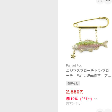
Palnart Poc
ニジマスブローチ ピンブロ
ーチ PalnartPoc直営 アク
セサリー 可愛い ブランド
在庫なし
パルナートポック直営店
2,860
円
10
%
（
261
pt
）
要エントリー