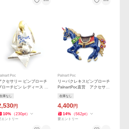
alnart Poc
Palnart Poc
アクセサリー ピンブローチ
リーパクレキスピンブローチ
ブローチピン レディース Pal
PalnartPoc直営 アクセサリ
nartPoc ブランド ペンギ
ー 可愛い ブランドパルナ
在庫なし
在庫なし
ン パルナートポック直営
ートポック直営店
ギフト ポーラーファミリー
2,530
4,400
円
円
ブローチ
10
%
（
230
pt
）
14
%
（
562
pt
）
要エントリー
要エントリー