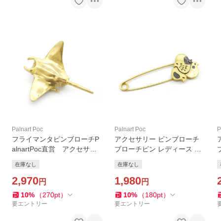
Palnart Poc
Palnart Poc
P
フライマンタピンブローチP
アクセサリー ピンブローチ
alnartPoc直営 アクセサリ
ブローチピン レディース Pal
ー 可愛い ブランドパルナ
nartPoc ブランド パルナ
在庫なし
在庫なし
ートポック直営店
ートポック直営 ギフト
2,970
鳥 ひよこ ぴよこブローチ
1,980
円
円
ピンブローチ
10
%
（
270
pt
）
10
%
（
180
pt
）
要エントリー
要エントリー