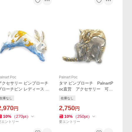
alnart Poc
Palnart Poc
アクセサリー ピンブローチ
タマ ピンブローチ PalnartP
ブローチピン レディース Pal
oc直営 アクセサリー 可愛
nartPoc ブランド 動物
い ブランドパルナートポッ
在庫なし
在庫なし
パルナートポック直営 ギフ
ク直営店
ト ヨゾラウサギ(ブルー) ピ
2,970
2,750
円
円
ンブローチ
10
%
（
270
pt
）
10
%
（
250
pt
）
要エントリー
要エントリー