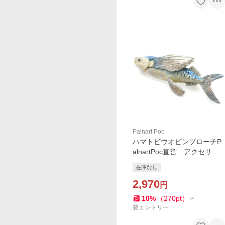
Palnart Poc
ハマトビウオピンブローチP
alnartPoc直営 アクセサリ
ー 可愛い ブランドパルナ
在庫なし
ートポック直営店
2,970
円
10
%
（
270
pt
）
要エントリー