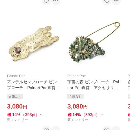
Palnart Poc
Palnart Poc
P
アンデルセンブローチ ピン
宇宙の森 ピンブローチ Pal
ブローチ PalnartPoc直営
nartPoc直営 アクセサリ
アクセサリー 可愛い ブラ
ー 可愛い ブランドパルナ
在庫なし
在庫なし
ンドパルナートポック直営
ートポック直営店
店
3,080
3,080
円
円
14
%
（
393
pt
）
14
%
（
393
pt
）
要エントリー
要エントリー