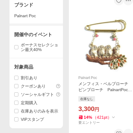
ブランド
Palnart Poc
開催中のイベント
ボーナスセレクショ
ン最大40%
対象商品
割引あり
Palnart Poc
メンフィス・ベルブローチ
クーポンあり
ピンブローチ PalnartPoc直
ソーシャルギフト
営 アクセサリー 可愛い
在庫なし
ブランドパルナートポック直
定期購入
営店
3,300
円
在庫ありのみを表示
14
%
（
421
pt
）
VIPスタンプ
要エントリー