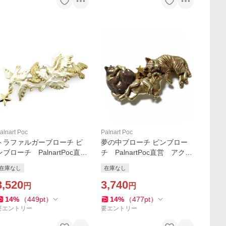
alnart Poc
Palnart Poc
トラファルガーブローチ ピ
夢の中ブローチ ピンブロー
ンブローチ PalnartPoc直
チ PalnartPoc直営 アクセ
営 アクセサリー 可愛い
サリー 可愛い ブランドパ
在庫なし
在庫なし
ブランドパルナートポック直
ルナートポック直営店
営店
3,520
3,740
円
円
14
%
（
449
pt
）
14
%
（
477
pt
）
要エントリー
要エントリー