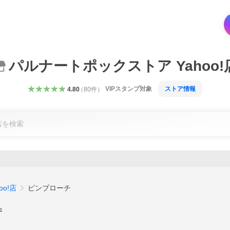
パルナートポックストア Yahoo!
VIPスタンプ対象
ストア情報
4.80
（
80
件
）
o!店
ピンブローチ
件