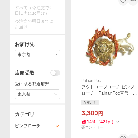
すべて（今注文で2
日以内にお届け）
今注文で明日までに
お届け
お届け先
東京都
店頭受取
Palnart Poc
受け取る都道府県
アウトローブローチ ピンブ
ローチ PalnartPoc直営 ア
東京都
クセサリー 可愛い ブラン
在庫なし
ドパルナートポック直営店
3,300
円
カテゴリ
14
%
（
421
pt
）
ピンブローチ
要エントリー