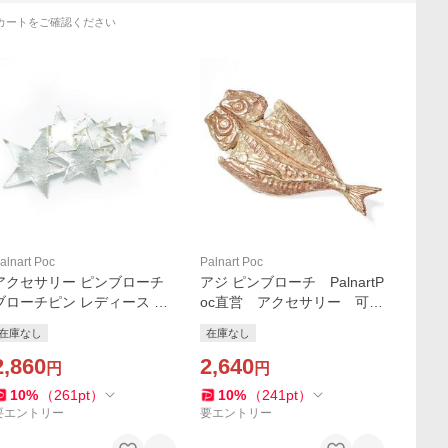
カートをご確認ください
alnart Poc
Palnart Poc
アクセサリー ピンブローチ
アジ ピンブローチ PalnartP
ブローチピン レディース Pal
oc直営 アクセサリー 可愛
nartPoc ブランド 動物
い ブランドパルナートポッ
在庫なし
在庫なし
パルナートポック直営 ギフ
ク直営店
ト メテオブローチ(シルバ
2,860
2,640
円
円
ー) ピンブローチ
10
%
（
261
pt
）
10
%
（
241
pt
）
要エントリー
要エントリー