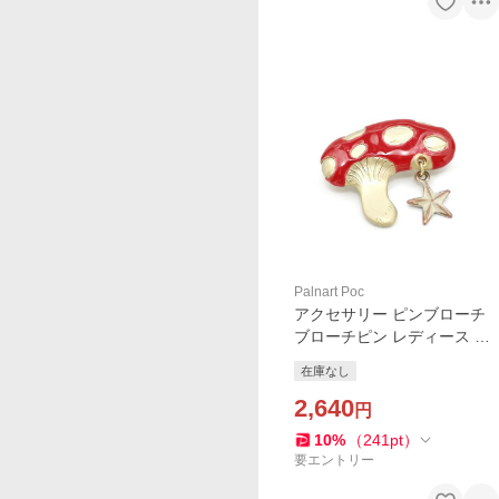
Palnart Poc
アクセサリー ピンブローチ
ブローチピン レディース Pal
nartPoc ブランド きの
在庫なし
こ パルナートポック直営
ギフト メムノティンピンブ
2,640
円
ローチ
10
%
（
241
pt
）
要エントリー