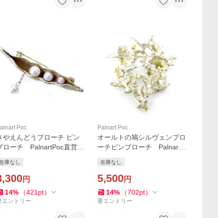
alnart Poc
Palnart Poc
さやえんどうブローチ ピン
オールトの鳩シルヴェンブロ
ブローチ PalnartPoc直営
ーチピンブローチ PalnartP
アクセサリー 可愛い ブラ
oc直営 アクセサリー 可愛
在庫なし
在庫なし
ンドパルナートポック直営
い ブランドパルナートポッ
店 ☆早採れ！秋の味覚狩り
3,300
ク直営店
5,500
円
円
フェア
14
%
（
421
pt
）
14
%
（
702
pt
）
要エントリー
要エントリー