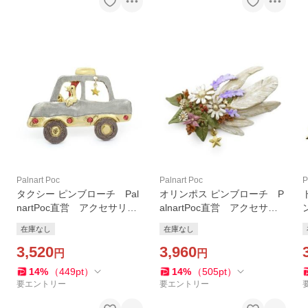
Palnart Poc
Palnart Poc
P
タクシー ピンブローチ Pal
オリンポス ピンブローチ P
nartPoc直営 アクセサリ
alnartPoc直営 アクセサリ
ー 可愛い ブランドパルナ
ー 可愛い ブランドパルナ
在庫なし
在庫なし
ートポック直営店
ートポック直営店
3,520
3,960
円
円
14
%
（
449
pt
）
14
%
（
505
pt
）
要エントリー
要エントリー