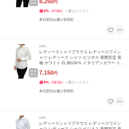
8,250
円
9
%
（
678
pt
）
要エントリー
本日翌日お届け非対応
ozie
レディースシャツブラウス レディースワイシ
ャツ レディース シャツ ビジネス 形態安定 長
袖 ホワイト 白 綿100％ イタリアンカラー トッ
プス
7,150
円
9
%
（
587
pt
）
要エントリー
本日翌日お届け非対応
ozie
レディースシャツブラウス レディースワイシ
ャツ レディース シャツ ビジネス 形態安定 長