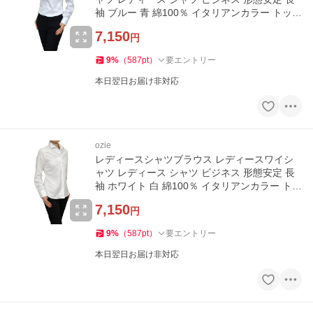
袖 ブルー 青 綿100％ イタリアンカラー トップ
ス
7,150
円
9
%
（
587
pt
）
要エントリー
本日翌日お届け非対応
ozie
レディースシャツブラウス レディースワイシ
ャツ レディース シャツ ビジネス 形態安定 長
袖 ホワイト 白 綿100％ イタリアンカラー トッ
プス
7,150
円
9
%
（
587
pt
）
要エントリー
本日翌日お届け非対応