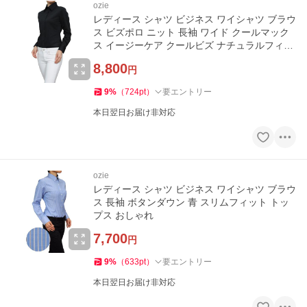
ozie
レディース シャツ ビジネス ワイシャツ ブラウ
ス ビズポロ ニット 長袖 ワイド クールマック
ス イージーケア クールビズ ナチュラルフィッ
ト
8,800
円
9
%
（
724
pt
）
要エントリー
本日翌日お届け非対応
ozie
レディース シャツ ビジネス ワイシャツ ブラウ
ス 長袖 ボタンダウン 青 スリムフィット トッ
プス おしゃれ
7,700
円
9
%
（
633
pt
）
要エントリー
本日翌日お届け非対応