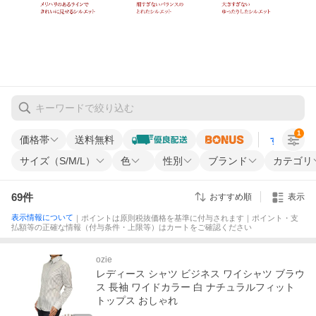
1
価格帯
送料無料
すべての条
サイズ（S/M/L）
色
性別
ブランド
カテゴリ
69
件
おすすめ順
表示
表示情報について
｜ポイントは原則税抜価格を基準に付与されます｜ポイント・支
払額等の正確な情報（付与条件・上限等）はカートをご確認ください
ozie
レディース シャツ ビジネス ワイシャツ ブラウ
ス 長袖 ワイドカラー 白 ナチュラルフィット
トップス おしゃれ