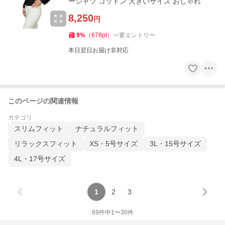
ーシャツ コットン 大きいサイズ おしゃれ
8,250
円
9
%
（
678
pt
）
要エントリー
本日翌日お届け非対応
このページの関連情報
カテゴリ
スリムフィット
ナチュラルフィット
リラックスフィット
XS・5号サイズ
3L・15号サイズ
4L・17号サイズ
1
2
3
69
件中
1
〜
30
件