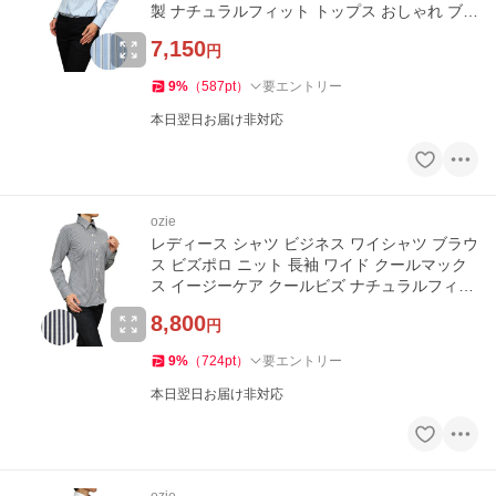
製 ナチュラルフィット トップス おしゃれ ブロ
ード
7,150
円
9
%
（
587
pt
）
要エントリー
本日翌日お届け非対応
ozie
レディース シャツ ビジネス ワイシャツ ブラウ
ス ビズポロ ニット 長袖 ワイド クールマック
ス イージーケア クールビズ ナチュラルフィッ
ト
8,800
円
9
%
（
724
pt
）
要エントリー
本日翌日お届け非対応
ozie