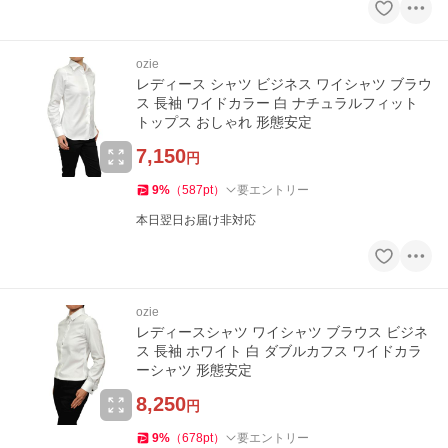
ozie
レディース シャツ ビジネス ワイシャツ ブラウ
ス 長袖 ワイドカラー 白 ナチュラルフィット
トップス おしゃれ 形態安定
7,150
円
9
%
（
587
pt
）
要エントリー
本日翌日お届け非対応
ozie
レディースシャツ ワイシャツ ブラウス ビジネ
ス 長袖 ホワイト 白 ダブルカフス ワイドカラ
ーシャツ 形態安定
8,250
円
9
%
（
678
pt
）
要エントリー