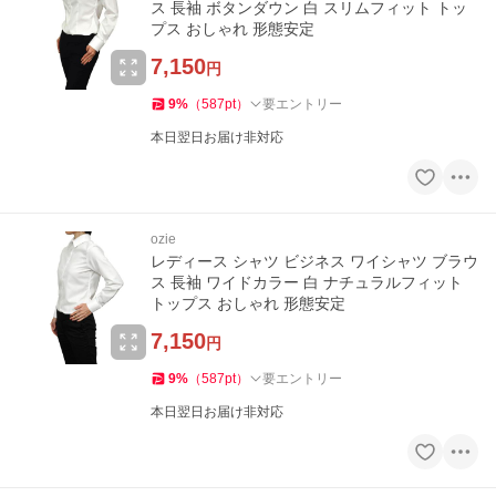
ス 長袖 ボタンダウン 白 スリムフィット トッ
プス おしゃれ 形態安定
7,150
円
9
%
（
587
pt
）
要エントリー
本日翌日お届け非対応
ozie
レディース シャツ ビジネス ワイシャツ ブラウ
ス 長袖 ワイドカラー 白 ナチュラルフィット
トップス おしゃれ 形態安定
7,150
円
9
%
（
587
pt
）
要エントリー
本日翌日お届け非対応