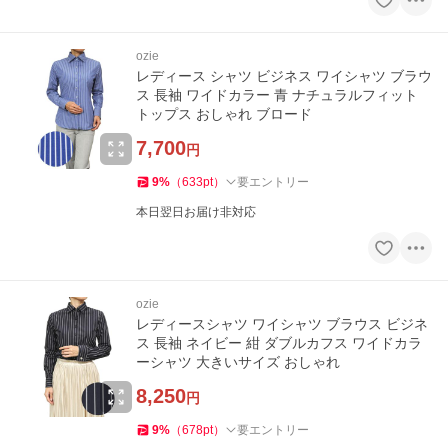
ozie
レディース シャツ ビジネス ワイシャツ ブラウ
ス 長袖 ワイドカラー 青 ナチュラルフィット
トップス おしゃれ ブロード
7,700
円
9
%
（
633
pt
）
要エントリー
本日翌日お届け非対応
ozie
レディースシャツ ワイシャツ ブラウス ビジネ
ス 長袖 ネイビー 紺 ダブルカフス ワイドカラ
ーシャツ 大きいサイズ おしゃれ
8,250
円
9
%
（
678
pt
）
要エントリー