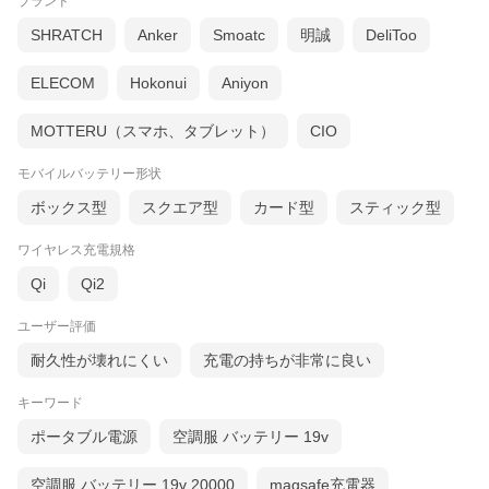
ブランド
SHRATCH
Anker
Smoatc
明誠
DeliToo
ELECOM
Hokonui
Aniyon
MOTTERU（スマホ、タブレット）
CIO
モバイルバッテリー形状
ボックス型
スクエア型
カード型
スティック型
ワイヤレス充電規格
Qi
Qi2
ユーザー評価
耐久性が壊れにくい
充電の持ちが非常に良い
キーワード
ポータブル電源
空調服 バッテリー 19v
空調服 バッテリー 19v 20000
magsafe充電器