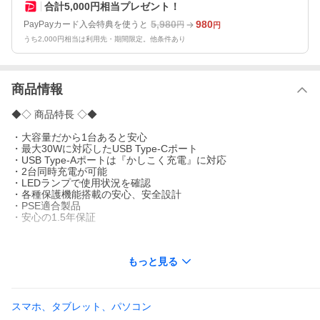
合計5,000円相当プレゼント！
5,980
980
PayPayカード入会特典を使うと
円
円
うち2,000円相当は利用先・期間限定。他条件あり
商品情報
◆◇ 商品特長 ◇◆
・大容量だから1台あると安心
・最大30Wに対応したUSB Type-Cポート
・USB Type-Aポートは『かしこく充電』に対応
・2台同時充電が可能
・LEDランプで使用状況を確認
・各種保護機能搭載の安心、安全設計
・PSE適合製品
・安心の1.5年保証
◆◇ 商品仕様 ◇◆
もっと見る
■対応機種：
iPhone、iPad、スマートフォン、タブレット、Wi-Fiルーター、オ
ーディオプレイヤー、ポータブルゲーム機、加熱式たばこ、ワイ
スマホ、タブレット、パソコン
ヤレススピーカー