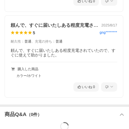
いいね
0
20V/3300mAh
約300回
使用回数
※機器および使用条件によります
頼んで、すぐに届いたしある程度充電され…
空の状態から満充電まで約6時間（PD20W充
2025/8/17
充電時間
電時）
5
gng********
過充電(電圧/電流)保護、過放電(電圧/電流)保
保護機能
耐久性
：
普通
、
充電の持ち
：
普通
護、短絡(ショート)保護、温度保護
頼んで、すぐに届いたしある程度充電されていたので、す
充電時：0〜40℃
ぐに使えて助かりました。
使用温度
放電時：0〜40℃
サイズ (本体)
約 68.5(W) × 28.5(D) × 145(H)mm
購入した商品
カラー/ホワイト
重量 (本体)
約 430g
取扱説明書（保証書付）
いいね
0
付属品
USB Type-C−USB Type-Cケーブル
（約30cm/最大3A充電対応）
PSEマーク
PSE適合製品
商品Q&A
（
0
件）
保証期間
1.5年間
【飛行機への持ち込み】