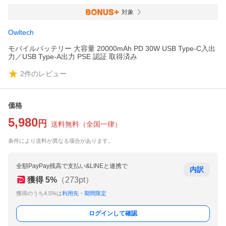
対象
Owltech
モバイルバッテリー 大容量 20000mAh PD 30W USB Type-C入出
力／USB Type-A出力 PSE 認証 取得済み
2
件のレビュー
価格
5,980
円
送料無料
（
全国一律
）
条件により送料が異なる場合があります。
全額PayPay残高で支払い&LINEと連携で
内訳
獲得
5
%
（
273
pt）
獲得のうち4.5%は
利用先・期間限定
ログインして確認