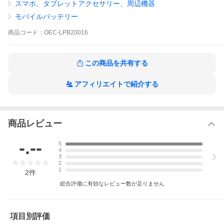
※接続する機器に合わせた給電ケーブルをご用意ください。
スマホ、タブレットアクセサリー、周辺機器
※ヒートベストおよびファン付きウェアへのご使用は推奨してお
りません。また、動作保証も致しかねますので、ご購入の際はご
モバイルバッテリー
注意ください。
■内蔵バッテリー：リチウムイオン電池 3.7V/20000mAh（74W
商品
コード：
OEC-LPB20016
h）商品情報の全ては「商品説明」をご確認ください。
（これより下の方に進んでご確認ください）
この商品を共有する
【関連キーワード】 モバイルバッテリー 大容量 20000mAh PD30
アフィリエイトで紹介する
W USB Type-C USB Type-A タイプC 旅行 アウトドア 外出 ディズ
ニー 同時充電 iPhone iPad スマートフォン タブレット アイフォ
ン スマホ ブラック
＜商品情報（詳細）＞
商品レビュー
商品仕様
-.--
5
4
・大容量だから1台あると安心
3
・最大30Wに対応したUSB Type-Cポート
2
・USB Type-Aポートは『かしこく充電』に対
1
2
件
応
商品特長
総合評価に有効なレビュー数が足りません
・2台同時充電が可能
・LEDランプで使用状況を確認
・各種保護機能搭載の安心、安全設計
・PSE適合製品
項目別評価
・安心の1.5年保証