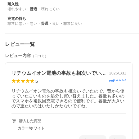
耐久性
iPhone、iPad、スマートフォン、タブレッ
壊れやすい
・
普通
・
壊れにくい
ト、Wi-Fiルーター、オーディオプレイヤー、
ポータブルゲーム機、加熱式たばこ、ワイヤ
充電の持ち
レススピーカー
非常に悪い
・
悪い
・
普通
・
良い
・
非常に良い
※接続する機器に合わせた給電ケーブルをご
対応機種
用意ください。
※ヒートベストおよびファン付きウェアへの
ご使用は推奨しておりません。また、動作保
レビュー一覧
証も致しかねますので、ご購入の際はご注意
ください。
レビュー内容
（口コミ）
内蔵バッテリ
リチウムイオン電池
ー
3.7V/20000mAh（74Wh）
リチウムイオン電池の事故も相次いでいた…
2026/1/31
USB Type-C：5V/3A、9V/2.22A、
定格入力
12V/1.67A、15V/1.3A、20V/1A（PD20W）
5
ext********
リチウムイオン電池の事故も相次いでいたので、昔から使
USB Type-C：5V/3A、9V/3A、12V/2.5A、
っていた古いものを処分し買い替えました。容量も多いの
15V/2A、20V/1.5A（PD30W）
でスマホを複数回充電できるので便利です。容量が大きい
USB Type-A：5V/3A、9V/2A、12V/1.5A
定格出力
ので重たいのはいたしかたないですね。
合計最大出力：5V/3A
※USB Power Delivery (PD)で充電する場合
は、接続機器とケーブルがPDに対応している
ことをご確認ください。
購入した商品
カラー/ホワイト
5V/13400mAh、9V/7500mAh、
定格出力容量
12V/5700mAh、15V/4500mAh、