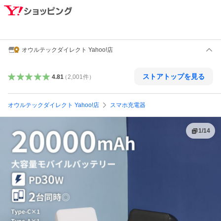
オウルテックダイレクト Yahoo!店
ストアトップを見る
4.81
（
2,001
件
）
オウルテックダイレクト Yahoo!店
スマホ充電器
1
/
14