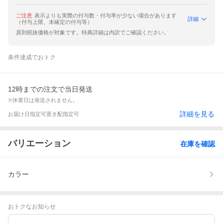
ご注意
表示よりも実際の付与数・付与率が少ない場合があります
詳細
（付与上限、未確定の付与等）
原則税抜価格が対象です。特典詳細は内訳でご確認ください。
条件達成でおトク
12時までの注文で当日発送
※休業日は発送されません。
詳細を見る
お届け日指定可
置き配指定可
バリエーション
在庫を確認
カラー
おトクなお知らせ