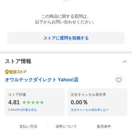
多くの航空会社の機内持ち込み手荷物の規定
を満たしておりますので、出張や海外旅行に
ご利用いただけます。
※航空会社により機内持ち込み手荷物の規定
この
商品
に関する質問は、
が異なりますので、事前に各航空会社へお問
以下からお問い合わせください。
い合わせください。
※AC充電器がご使用予定の国のコンセントに
対応していれば、海外でも充電は可能です。
ストアに質問を投稿する
▼リサイクル回収について
小型充電式電池のリサイクル活動推進のた
め、一般社団法人JBRCの会員となっておりま
す。
ストア情報
本製品がご不要になった場合は、JBRCに登録
注意事項/備
されている家電量販店/ホームセンター/自治体
考
等にて回収が可能です。
※詳しくはJBRCのWebサイトをご確認下さ
オウルテックダイレクト Yahoo!店
い。
『協力店・協力自治体』検索 | 小型充電式電
池のリサイクル 一般社団法人JBRC
ストア評価
注文キャンセル発生率
▼JBRCとは
4.81
0.00％
Japan Portable Rechargeable Battery
Recycling Center
2,001
件の評価を見る
注文キャンセル発生率とは？
「資源の有効な利用の促進に関する法律」に
基づき、モバイルバッテリー（小型充電式電
池）の再資源化に取り組む一般社団法人で
支払い方法
送料について
販売条件
す。