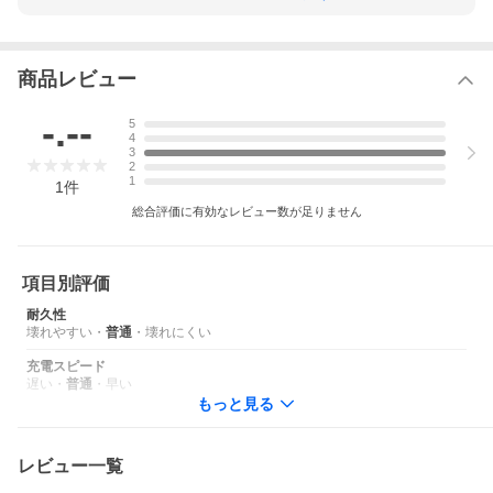
商品仕様
・高出力なのにスリムでコンパクトなAC充電
器
商品レビュー
・窒化ガリウム（GaN）採用で小型化
・最大45W出力のUSB Type-Cポート
-.--
商品特長
5
・2台同時にさくさく充電
4
・折りたたみプラグでもっとコンパクトに
3
・各種保護機能搭載の安心、安全設計
2
・PSE適合製品
1
1
件
・安心の1年保証
総合評価に有効なレビュー数が足りません
スマートフォン、タブレット、PD対応のノー
トPC、スマートウォッチ、ワイヤレスイヤホ
ン、ポータブルゲーム機、Wi-Fiルーター、オ
項目別評価
ーディオプレーヤー、その他USB機器
対応機種
※接続する機器に合わせたケーブルをご用意
耐久性
ください。
壊れやすい
・
普通
・
壊れにくい
※すべての機器での動作を保証するものでは
ありません。
充電スピード
遅い
・
普通
・
早い
入力仕様
AC100V-240V 50/60Hz 1.3A
もっと見る
USB Type-C1/C2：DC5V/3A、 DC9V/3A、
DC12V/3A、DC15V/3A、DC20V/2.25A (最大
45W)
レビュー一覧
USB Type-C1+USB Type-C2：30W+15Wまた