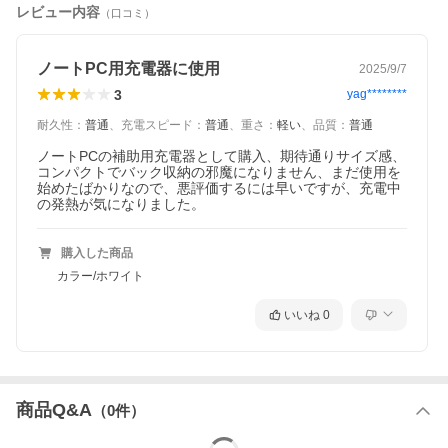
は20W+20W
レビュー内容
出力仕様
（口コミ）
※充電環境により供給される電流値は異なり
ます。
※USB Power Delivery (PD)で充電する場合
ノートPC用充電器に使用
は、接続機器とケーブルがPDに対応している
2025/9/7
ことをご確認ください。
3
yag********
約 44.3(W) × 73.8(D) × 13.5(H) mm(電源プラ
サイズ (本体)
耐久性
：
普通
、
充電スピード
：
普通
、
重さ
：
軽い
、
品質
：
普通
グは除く)
ノートPCの補助用充電器として購入、期待通りサイズ感、
重量 (本体)
約 80g
コンパクトでバック収納の邪魔になりません、まだ使用を
始めたばかりなので、悪評価するには早いですが、充電中
保証期間
1年間
の発熱が気になりました。
【海外で使用する場合】
事前に渡航先の電圧と、変換プラグの必要可
購入した商品
否をご確認ください。（変換プラグは付属し
カラー/ホワイト
ておりません。）
また、以下の場合の保証対応は致し兼ねます
注意事項
ので、ご注意ください。
いいね
0
・日本国外からの保証依頼
・日本国外で使用した際の動作保証
・日本国外で使用する際の仕様や使用方法等
のサポート
・日本語以外の言語でのサポート
商品Q&A
（
0
件）