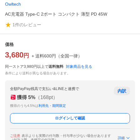
Owltech
AC充電器 Type-C 2ポート コンパクト 薄型 PD 45W
1
件のレビュー
価格
3,680
円
+ 送料
600
円
（
全国一律
）
同一ストア3,980円以上で
送料無料
対象商品を見る
条件により送料が異なる場合があります。
全額PayPay残高で支払い&LINEと連携で
内訳
獲得
5
%
（
168
pt）
獲得のうち4.5%は
利用先・期間限定
ログインして確認
ご注意
表示よりも実際の付与数・付与率が少ない場合があります
詳細
（付与上限、未確定の付与等）