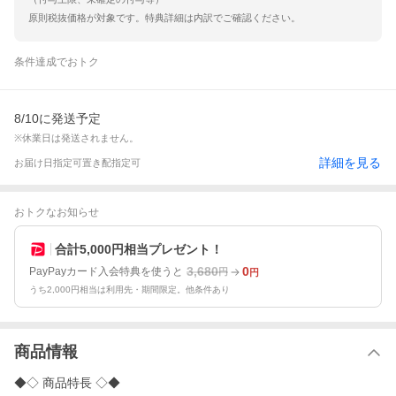
原則税抜価格が対象です。特典詳細は内訳でご確認ください。
条件達成でおトク
8/10に発送予定
※休業日は発送されません。
詳細を見る
お届け日指定可
置き配指定可
おトクなお知らせ
合計5,000円相当プレゼント！
3,680
0
PayPayカード入会特典を使うと
円
円
うち2,000円相当は利用先・期間限定。他条件あり
商品情報
◆◇ 商品特長 ◇◆