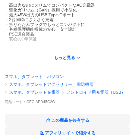
・高出力なのにスリムでコンパクトなAC充電器
・窒化ガリウム（GaN）採用で小型化
・最大45W出力のUSB Type-Cポート
・2台同時にさくさく充電
・折りたたみプラグでもっとコンパクトに
・各種保護機能搭載の安心、安全設計
・PSE適合製品
・安心の1年保証
◆◇ 商品仕様 ◇◆
もっと見る
■対応機種：スマートフォン、タブレット、PD対応のノートPC、
スマートウォッチ、ワイヤレスイヤホン、ポータブルゲーム機、
Wi-Fiルーター、オーディオプレーヤー、その他USB機器
スマホ、タブレット、パソコン
※接続する機器に合わせたケーブルをご用意ください。
※すべての機器での動作を保証するものではありません。
スマホ、タブレットアクセサリー、周辺機器
■入力仕様：AC100V-240V 50/60Hz 1.3A商品情報の全ては「商品
説明」をご確認ください。
スマホ、タブレット充電器
アンドロイド用充電器（USB）
（これより下の方に進んでご確認ください）
商品
コード：
OEC-APD45C2G
【関連キーワード】 AC充電器 PD45W 折りたたみプラグ コンパ
この商品を共有する
クト 高出力 スリム 2台同時充電 PSE適合製品 安全設計
＜商品情報（詳細）＞
アフィリエイトで紹介する