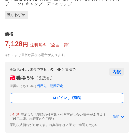
ブ） ソロキャンプ デイキャンプ
残りわずか
価格
7,128
円
送料無料
（
全国一律
）
条件により送料が異なる場合があります。
全額PayPay残高で支払い&LINEと連携で
内訳
獲得
5
%
（
325
pt）
獲得のうち4.5%は
利用先・期間限定
ログインして確認
ご注意
表示よりも実際の付与数・付与率が少ない場合があります
詳細
（付与上限、未確定の付与等）
原則税抜価格が対象です。特典詳細は内訳でご確認ください。