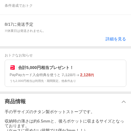
条件達成でおトク
8/17に発送予定
※休業日は発送されません。
詳細を見る
おトクなお知らせ
合計5,000円相当プレゼント！
7,128
2,128
PayPayカード入会特典を使うと
円
円
うち2,000円相当は利用先・期間限定。他条件あり
商品情報
手の平サイズのチタン製ポケットストーブです。
収納時の薄さは約6.5mmと、後ろポケットに収まるサイズとなっ
ております。
（ケースに収めない状態では僅か3mm！！）