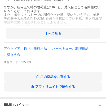
ですが、組み立て時の耐荷重は10kgと、焚火台としても問題ない
レベルとなっております。
また、ポケットストーブの弱点だった風に弱いという点も、燃料
等の薪を入れる面以外の3面を囲う形状にしている為、着火時及び
燃焼時に風に悩まされることがありません。
その分、背面や底の火床部分には空気穴を設けております。
使用時、ケースの下部分は灰受けになる為、別で灰受けを用意す
すべて見る
る必要もありません。
■セット内容
アウトドア、釣り、旅行用品
バーベキュー、調理用品
・背面板×1、正面板×1、側面板×2、五徳板×2、火床×1、ケース
（上下）×1、取扱説明書
焚き火台
■仕様
・素材：チタン/板厚0.3mm
商品
コード：
on50030
・収納寸法：W112×D86×H3mm
・組立寸法：W112×D86×H85mm
・重量（本体）：43g、（ケース）：31g
・製造：新潟県燕市
この商品を共有する
※非常に軽い為、強風の中では飛ばされる可能性がございますの
でお気をつけ下さい
アフィリエイトで紹介する
※チタン製の非常に薄い素材の為、組み立て時に素手で行うと手
を切る可能性がございます。必ず軍手等をした状態で組み立てを
行ってください
商品レビュー