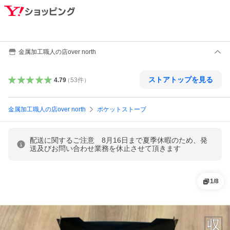
金属加工職人の店over north
ストアトップを見る
4.79
（
53
件
）
金属加工職人の店over north
ポケットストーブ
配送に関するご注意 8月16日まで夏季休暇のため、発
送及びお問い合わせ業務を休止させて頂きます
1
/
8