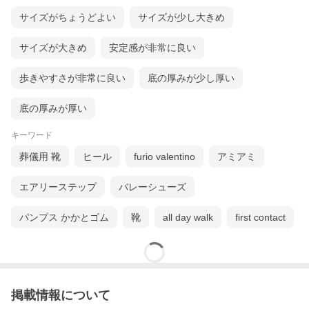
サイズがちょうどよい
サイズが少し大きめ
サイズが大きめ
安定感が非常に良い
歩きやすさが非常に良い
底の厚みが少し厚い
底の厚みが厚い
キーワード
葬儀用 靴
ヒール
furio valentino
アミアミ
エアリーステップ
バレーシューズ
パンプス かかとゴム
靴
all day walk
first contact
掲載情報について