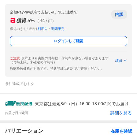
全額PayPay残高で支払い&LINEと連携で
内訳
獲得
5
%
（
347
pt）
獲得のうち4.5%は
利用先・期間限定
ログインして確認
ご注意
表示よりも実際の付与数・付与率が少ない場合があります
詳細
（付与上限、未確定の付与等）
原則税抜価格が対象です。特典詳細は内訳でご確認ください。
条件達成でおトク
東京都は最短8/9（日）16:00-18:00の間でお届け
詳細を見る
お届け日指定可
バリエーション
在庫を確認