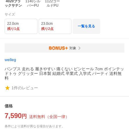
4020ブラ
1140シル
1122ゴー
ックサテン
バーPU
ルドPU
サイズ
22.0cm
23.0cm
一覧を見る
残り1点
残り2点
対象
welleg
パンプス 走れる 履きやすい 痛くない ピンヒール 7cm ポインテッ
ドトゥ グリッター 日本製 結婚式 卒業式 入学式 パーティ 送料無
料
1
件のレビュー
価格
7,590
円
送料無料
（
全国一律
）
条件により送料が異なる場合があります。