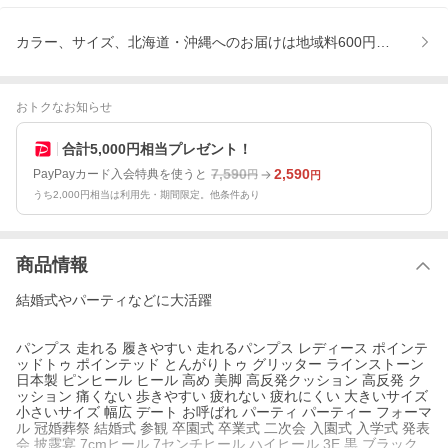
カラー、サイズ、北海道・沖縄へのお届けは地域料600円をいただき
おトクなお知らせ
合計5,000円相当プレゼント！
7,590
2,590
PayPayカード入会特典を使うと
円
円
うち2,000円相当は利用先・期間限定。他条件あり
商品情報
結婚式やパーティなどに大活躍
パンプス 走れる 履きやすい 走れるパンプス レディース ポインテ
ッドトゥ ポインテッド とんがりトゥ グリッター ラインストーン
日本製 ピンヒール ヒール 高め 美脚 高反発クッション 高反発 ク
ッション 痛くない 歩きやすい 疲れない 疲れにくい 大きいサイズ
小さいサイズ 幅広 デート お呼ばれ パーティ パーティー フォーマ
ル 冠婚葬祭 結婚式 参観 卒園式 卒業式 二次会 入園式 入学式 発表
会 披露宴 7cmヒール 7センチヒール ハイヒール 3E 黒 ブラック