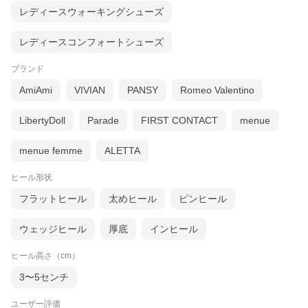
レディースウォーキングシューズ
レディースコンフォートシューズ
ブランド
AmiAmi
VIVIAN
PANSY
Romeo Valentino
LibertyDoll
Parade
FIRST CONTACT
menue
結婚式やパーティなどに大活躍「メタルルージュパ
menue femme
ALETTA
ンプス」
ヒール形状
履き口Vカットとつま先のグリッター、かかとのラインストーンが
フラットヒール
太めヒール
ピンヒール
華やかさをプラスし、
エレガントな足元を演出してくれます。
ウェッジヒール
厚底
インヒール
7cmヒールで美脚効果も期待でき、結婚式やパーティーなどで活
躍すること間違いなしの一足。
柔らかいウレタン入りのライニングと脱げ防止のかかとクッショ
ヒール高さ（cm）
ンで履き心地も◎
3〜5センチ
ユーザー評価