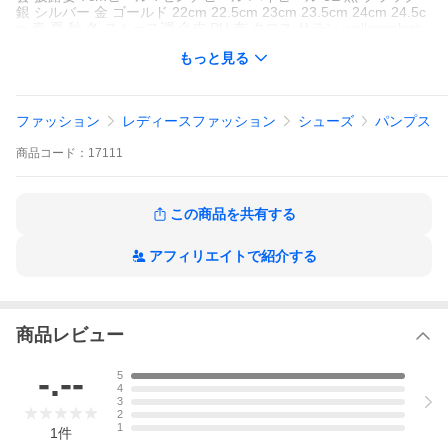
銀 シルバー 金 ゴールド 22cm 22.5cm 23cm 23.5cm 24cm 24.5c
m 春 夏 秋 冬 スムース調 合皮 PU 布 クロス サテン wellegselect
ウェレッグセレクト outletshoes アウトレットシューズ welleg ウ
もっと見る
ェレッグ
ファッション
レディースファッション
シューズ
パンプス
商品
コード：
17111
この商品を共有する
アフィリエイトで紹介する
視聴ページへ(外部サイト)
商品レビュー
-.--
5
4
3
2
1
1
件