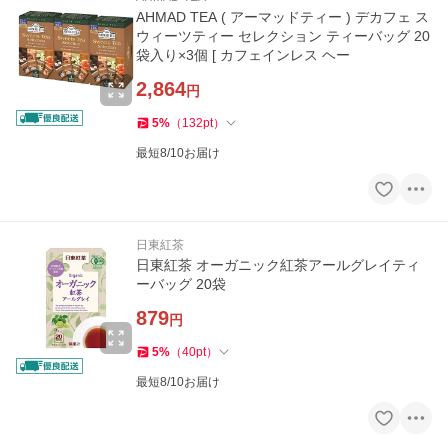
AHMAD TEA ( アーマッドティー ) デカフェ ス
ウィーツティー セレクション ティーバッグ 20
袋入り×3個 [ カフェインレス ヘー
2,864
円
5
%
（
132
pt
）
最短8/10お届け
日東紅茶
日東紅茶 オーガニック紅茶アールグレイティ
ーバッグ 20袋
879
円
5
%
（
40
pt
）
最短8/10お届け