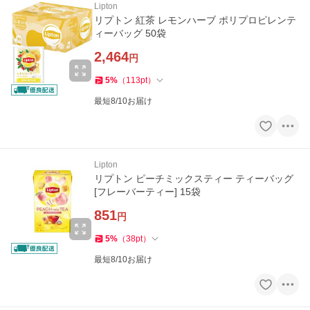
Lipton
リプトン 紅茶 レモンハーブ ポリプロピレンテ
ィーバッグ 50袋
2,464
円
5
%
（
113
pt
）
最短8/10お届け
Lipton
リプトン ピーチミックスティー ティーバッグ
[フレーバーティー] 15袋
851
円
5
%
（
38
pt
）
最短8/10お届け