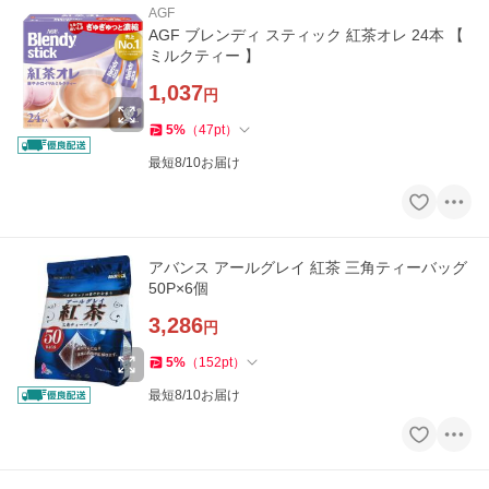
AGF
AGF ブレンディ スティック 紅茶オレ 24本 【
ミルクティー 】
1,037
円
5
%
（
47
pt
）
最短8/10お届け
アバンス アールグレイ 紅茶 三角ティーバッグ
50P×6個
3,286
円
5
%
（
152
pt
）
最短8/10お届け