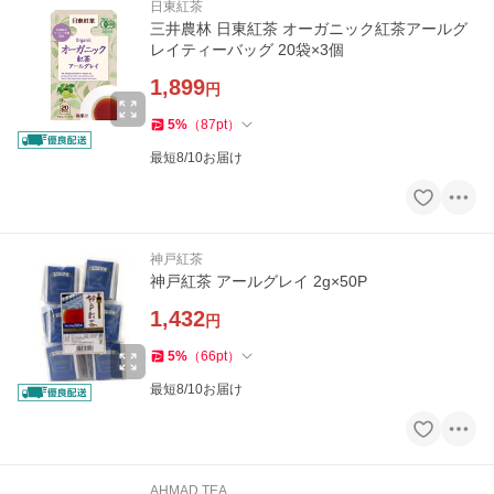
日東紅茶
三井農林 日東紅茶 オーガニック紅茶アールグ
レイティーバッグ 20袋×3個
1,899
円
5
%
（
87
pt
）
最短8/10お届け
神戸紅茶
神戸紅茶 アールグレイ 2g×50P
1,432
円
5
%
（
66
pt
）
最短8/10お届け
AHMAD TEA