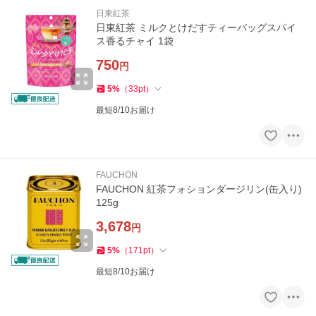
日東紅茶
日東紅茶 ミルクとけだすティーバッグスパイ
ス香るチャイ 1袋
750
円
5
%
（
33
pt
）
最短8/10お届け
FAUCHON
FAUCHON 紅茶フォションダージリン(缶入り)
125g
3,678
円
5
%
（
171
pt
）
最短8/10お届け