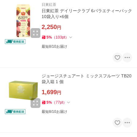
日東紅茶
日東紅茶 デイリークラブ 6バラエティーパック
10袋入り×6個
2,250
円
5
%
（
103
pt
）
最短8/10お届け
ジョージスチュアート ミックスフルーツ TB20
袋入箱 1 個
1,699
円
5
%
（
77
pt
）
最短8/10お届け