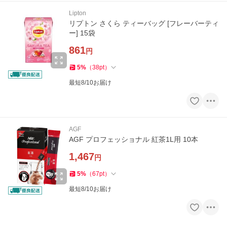
Lipton
リプトン さくら ティーバッグ [フレーバーティ
ー] 15袋
861
円
5
%
（
38
pt
）
最短8/10お届け
AGF
AGF プロフェッショナル 紅茶1L用 10本
1,467
円
5
%
（
67
pt
）
最短8/10お届け