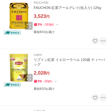
FAUCHON
FAUCHON 紅茶アールグレイ(缶入り) 125g
3,523
円
5
%
（
163
pt
）
最短8/10お届け
Lipton
リプトン紅茶 イエローラベル 120袋 ティーバ
ッグ
2,028
円
5
%
（
93
pt
）
最短8/10お届け