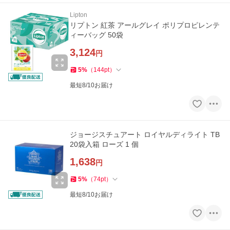
Lipton
リプトン 紅茶 アールグレイ ポリプロピレンテ
ィーバッグ 50袋
3,124
円
5
%
（
144
pt
）
最短8/10お届け
ジョージスチュアート ロイヤルディライト TB
20袋入箱 ローズ 1 個
1,638
円
5
%
（
74
pt
）
最短8/10お届け