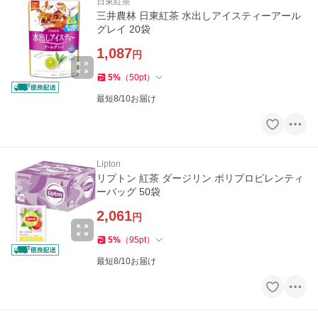
日東紅茶
三井農林 日東紅茶 水出しアイスティーアール
グレイ 20袋
1,087
円
5
%
（
50
pt
）
最短8/10お届け
Lipton
リプトン 紅茶 ダージリン ポリプロピレンティ
ーバッグ 50袋
2,061
円
5
%
（
95
pt
）
最短8/10お届け