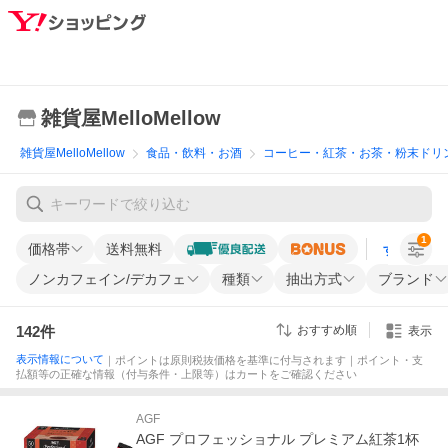
雑貨屋MelloMellow
雑貨屋MelloMellow
食品・飲料・お酒
コーヒー・紅茶・お茶・粉末ドリ
1
価格帯
送料無料
すべての条
ノンカフェイン/デカフェ
種類
抽出方式
ブランド
142
件
おすすめ順
表示
表示情報について
｜ポイントは原則税抜価格を基準に付与されます｜ポイント・支
払額等の正確な情報（付与条件・上限等）はカートをご確認ください
AGF
AGF プロフェッショナル プレミアム紅茶1杯