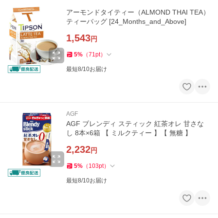
アーモンドタイティー（ALMOND THAI TEA）
ティーバッグ [24_Months_and_Above]
1,543
円
5
%
（
71
pt
）
最短8/10お届け
AGF
AGF ブレンディ スティック 紅茶オレ 甘さな
し 8本×6箱 【 ミルクティー 】【 無糖 】
2,232
円
5
%
（
103
pt
）
最短8/10お届け