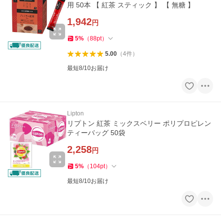
用 50本 【 紅茶 スティック 】 【 無糖 】
1,942
円
5
%
（
88
pt
）
5.00
（
4
件
）
最短8/10お届け
Lipton
リプトン 紅茶 ミックスベリー ポリプロピレン
ティーバッグ 50袋
2,258
円
5
%
（
104
pt
）
最短8/10お届け