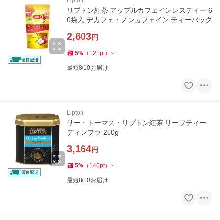
Lipton
リプトン紅茶 アップルカフェインレスティー 6
0袋入 デカフェ・ノンカフェイン ティーバッグ
2,603
円
5
%
（
121
pt
）
最短8/10お届け
Lipton
サー・トーマス・リプトン紅茶 リーフティー
ディンブラ 250g
3,164
円
5
%
（
146
pt
）
最短8/10お届け