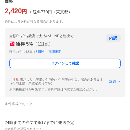
価格
2,420
円
+ 送料
770
円
（
東京都
）
条件により送料が異なる場合があります。
全額PayPay残高で支払い&LINEと連携で
内訳
獲得
5
%
（
111
pt）
獲得のうち4.5%は
利用先・期間限定
ログインして確認
ご注意
表示よりも実際の付与数・付与率が少ない場合があります
詳細
（付与上限、未確定の付与等）
原則税抜価格が対象です。特典詳細は内訳でご確認ください。
条件達成でおトク
24時までの注文で8/17までに発送予定
※休業日は発送されません。