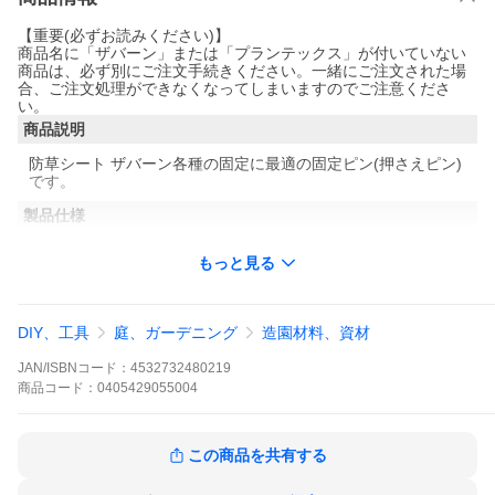
【重要(必ずお読みください)】
商品名に「ザバーン」または「プランテックス」が付いていない
商品は、必ず別にご注文手続きください。一緒にご注文された場
合、ご注文処理ができなくなってしまいますのでご注意くださ
い。
商品説明
防草シート ザバーン各種の固定に最適の固定ピン(押さえピン)
です。
製品仕様
製品名： コ型止めピン
もっと見る
幅： 40mm
長さ： 15cm
太さ： 直径4mm
材質： 鉄
DIY、工具
庭、ガーデニング
造園材料、資材
仕様： 亜鉛メッキ加工
入数： 50本
JAN/ISBNコード：
4532732480219
商品
コード：
0405429055004
使用について
・土壌の固さによってピンの長さを選定してください。
・建物廻りで使用する場合は埋設管等に打ち込まないようご注
この商品を共有する
意ください。
(※この場合はプラピンのご使用を推奨します。)