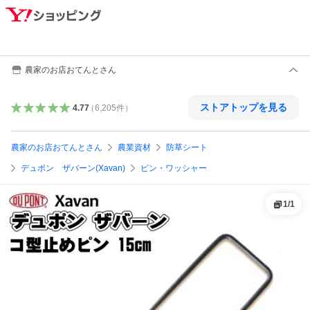
農家のお店おてんとさん
ストアトップを見る
4.77
（
6,205
件
）
農家のお店おてんとさん
農業資材
防草シート
デュポン ザバーン(Xavan)
ピン・ワッシャー
1
/
1