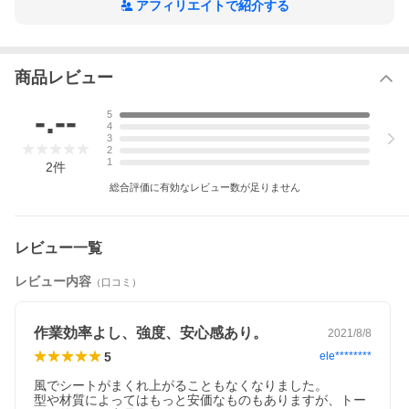
・プラピンはシート状に砂利を敷く場合のみご使用ください。
アフィリエイトで紹介する
・シートをむき出しに施工する場合はアンカーピン及び防草ワ
ッシャーで完全にシートを固定してください。
・鉄製なので錆びる(サビる)可能性がございます。
重要(必ずお読みください)
商品レビュー
商品名に「ザバーン」が付いていない商品は、必ず別にご注文
-.--
手続きください。
5
4
※一緒にご注文された場合、ご注文処理ができなくなってしま
3
いますのでご注意ください。
2
1
2
件
総合評価に有効なレビュー数が足りません
レビュー一覧
レビュー内容
（口コミ）
作業効率よし、強度、安心感あり。
2021/8/8
5
ele********
風でシートがまくれ上がることもなくなりました。

型や材質によってはもっと安価なものもありますが、トー