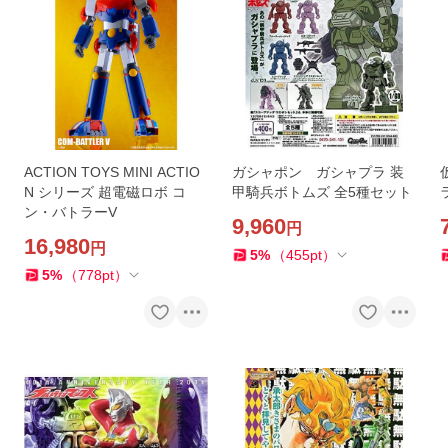
ACTION TOYS MINI ACTIO
ガシャポン ガシャプラ 装
N シリーズ 超電磁ロボ コ
甲騎兵ボトムズ 全5種セット
ン・バトラーV
9,960
円
16,980
円
5
%
（
455
pt
）
5
%
（
778
pt
）