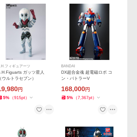
S.H.フィギュアーツ
BANDAI
S.H.Figuarts ガッツ星人
DX超合金魂 超電磁ロボ コ
（ウルトラセブン）
ン・バトラーV
19,980
168,000
円
円
5
%
（
915
pt
）
5
%
（
7,367
pt
）