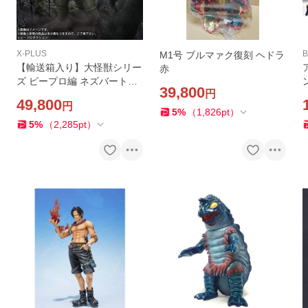
X-PLUS
B
M1号 ブルマァク復刻 ヘドラ
【輸送箱入り】大怪獣シリー
赤
ズ ピープロ編 ネズバート
39,800
円
ン 少年リック限定
49,800
円
5
%
（
1,826
pt
）
5
%
（
2,285
pt
）