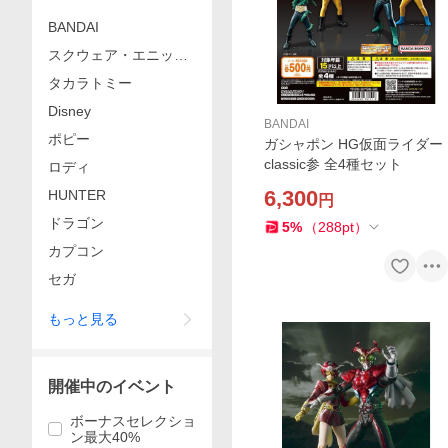
BANDAI
スクウェア・エニック
ス
タカラトミー
Disney
BANDAI
ポピー
ガシャポン HG仮面ライダー
classic参 全4種セット
ロディ
6,300
HUNTER
円
ドラゴン
5
%
（
288
pt
）
カプコン
セガ
もっと見る
開催中のイベント
ボーナスセレクショ
ン最大40%