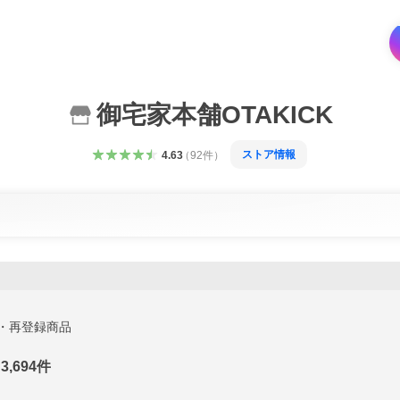
御宅家本舗OTAKICK
ストア情報
4.63
（
92
件
）
・再登録商品
3,694
件