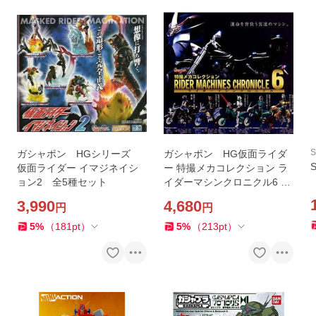
ガシャポン HGシリーズ
ガシャポン HG仮面ライダ
仮面ライダー イマジネイシ
ー 特撮メカコレクション ラ
ョン2 全5種セット
イダーマシンクロニクル6 全
5種セット
3,990
4,680
円
円
5
%
（
181
pt
）
5
%
（
213
pt
）