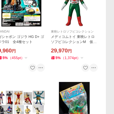
ANDAI
東映レトロソフビコレクション
ガシャポン ゴジラ HG D+ ゴ
メディコムトイ 東映レトロ
ジラ01 全4種セット
ソフビコレクションM 仮面
ライダーV3 ミドルサイズ
9,960
29,970
円
円
（ワンフェス開催記念モデ
ル）
5
%
（
455
pt
）
5
%
（
1,374
pt
）