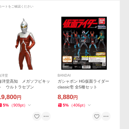
カートをご確認ください
海洋堂
BANDAI
海洋堂高知 メガソフビキッ
ガシャポン HG仮面ライダー
ト ウルトラセブン
classic壱 全5種セット
19,800
8,880
円
円
5
%
（
909
pt
）
5
%
（
406
pt
）