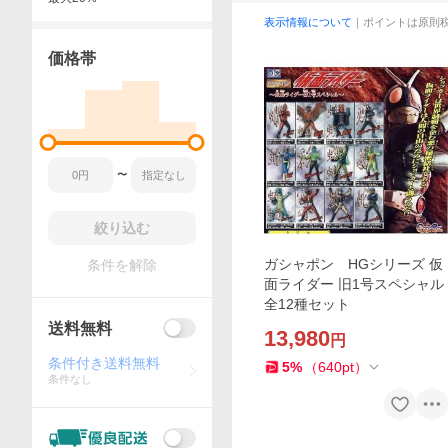
表示情報について
｜ポイントは原則
価格帯
〜
絞り込む
ガシャポン HGシリーズ 仮
条件を解除
面ライダー 旧1号スペシャル
全12種セット
送料無料
13,980
円
条件付き送料無料
5
%
（
640
pt
）
条件なし