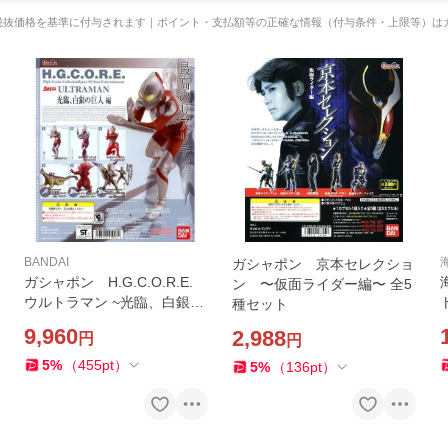
税抜価格を基準に付与されます｜ポイント・支払額等の正確な情報（付与条件・上限等）は
BANDAI
ガシャポン 京本セレクショ
ガシャポン H.G.C.O.R.E.
ン 〜仮面ライダー編〜 全5
ウルトラマン ~光臨、白銀の
種セット
巨人編~ 全6種類セット
9,960
2,988
円
円
5
%
（
455
pt
）
5
%
（
136
pt
）