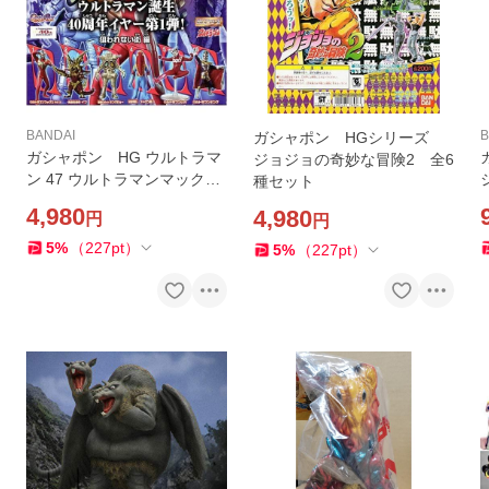
BANDAI
B
ガシャポン HGシリーズ
ガシャポン HG ウルトラマ
ジョジョの奇妙な冒険2 全6
ン 47 ウルトラマンマックス
種セット
狙われない街編 全6種セット
4,980
4,980
円
円
5
%
（
227
pt
）
5
%
（
227
pt
）