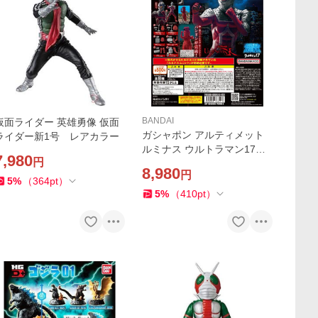
BANDAI
仮面ライダー 英雄勇像 仮面
ガシャポン アルティメット
ライダー新1号 レアカラー
ルミナス ウルトラマン17
7,980
円
全8種セット
8,980
円
5
%
（
364
pt
）
5
%
（
410
pt
）