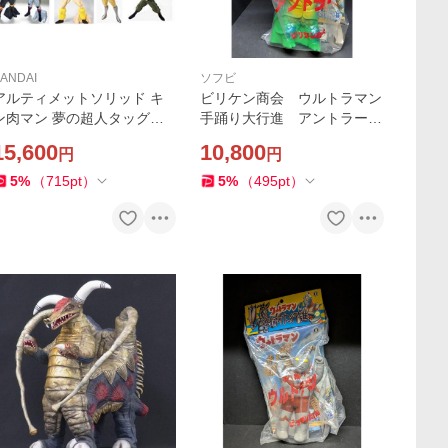
ANDAI
ソフビ
アルティメットソリッド キ
ビリケン商会 ウルトラマン
ン肉マン 夢の超人タッグ編 1
手踊り大行進 アントラー
＋2 セカンドカラー入り10種
（緑）
15,600
10,800
円
円
セット
5
%
（
715
pt
）
5
%
（
495
pt
）