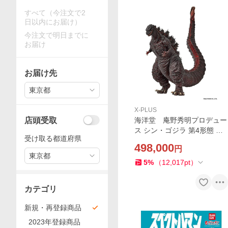
すべて（今注文で2
日以内にお届け）
今注文で明日までに
お届け
お届け先
東京都
X-PLUS
店頭受取
海洋堂 庵野秀明プロデュー
ス シン・ゴジラ 第4形態 雛
受け取る都道府県
型レプリカフィギュア
498,000
円
東京都
5
%
（
12,017
pt
）
カテゴリ
新規・再登録商品
2023年登録商品