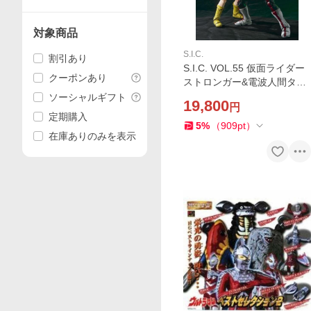
対象商品
S.I.C.
割引あり
S.I.C. VOL.55 仮面ライダー
クーポンあり
ストロンガー&電波人間タッ
クル SIC
ソーシャルギフト
19,800
円
定期購入
5
%
（
909
pt
）
在庫ありのみを表示