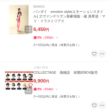
BANDAI
バンダイ emotion style(エモーションスタイ
ル) ヱヴァンゲリヲン新劇場版・破 真希波・マ
リ・イラストリアス
6,450
円
5
%
（
295
pt
）
2〜3日以内に発送（休業日を除く）
メガハウス
COLLECTAGE 偽物語 未開封BOX販売
9,900
円
5
%
（
454
pt
）
2〜3日以内に発送（休業日を除く）