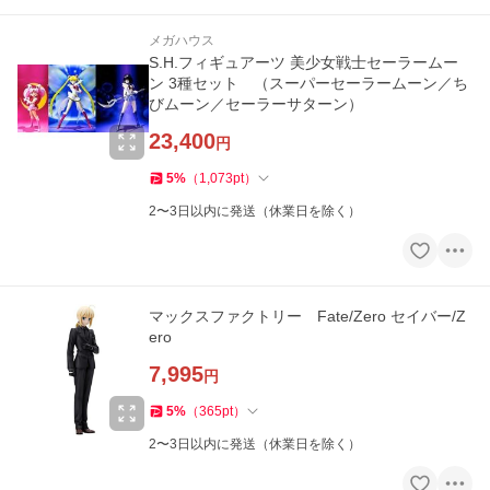
メガハウス
S.H.フィギュアーツ 美少女戦士セーラームー
ン 3種セット （スーパーセーラームーン／ち
びムーン／セーラーサターン）
23,400
円
5
%
（
1,073
pt
）
2〜3日以内に発送（休業日を除く）
マックスファクトリー Fate/Zero セイバー/Z
ero
7,995
円
5
%
（
365
pt
）
2〜3日以内に発送（休業日を除く）