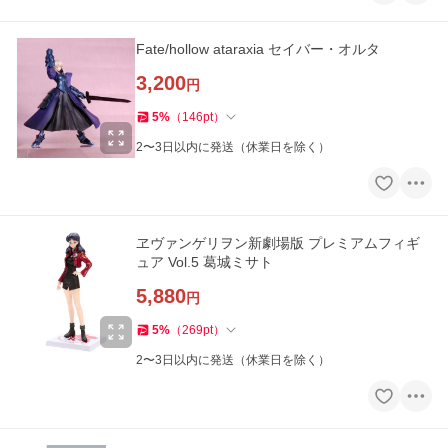
Fate/hollow ataraxia セイバー・オルタ
3,200
円
5
%
（
146
pt
）
2〜3日以内に発送（休業日を除く）
ヱヴァンゲリヲン新劇場版 プレミアムフィギ
ュア Vol.5 葛城ミサト
5,880
円
5
%
（
269
pt
）
2〜3日以内に発送（休業日を除く）