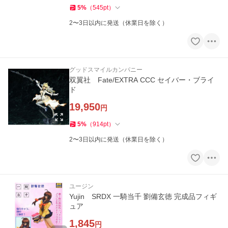
5
%
（
545
pt
）
2〜3日以内に発送（休業日を除く）
グッドスマイルカンパニー
双翼社 Fate/EXTRA CCC セイバー・ブライ
ド
19,950
円
5
%
（
914
pt
）
2〜3日以内に発送（休業日を除く）
ユージン
Yujin SRDX 一騎当千 劉備玄徳 完成品フィギ
ュア
1,845
円