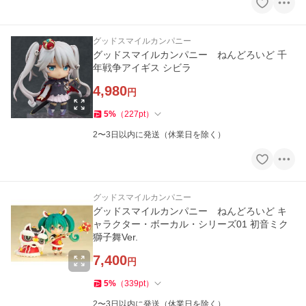
グッドスマイルカンパニー
グッドスマイルカンパニー ねんどろいど 千
年戦争アイギス シビラ
4,980
円
5
%
（
227
pt
）
2〜3日以内に発送（休業日を除く）
グッドスマイルカンパニー
グッドスマイルカンパニー ねんどろいど キ
ャラクター・ボーカル・シリーズ01 初音ミク
獅子舞Ver.
7,400
円
5
%
（
339
pt
）
2〜3日以内に発送（休業日を除く）