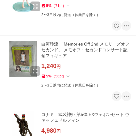
5
%
（
71
pt
）
2〜3日以内に発送（休業日を除く）
白河静流 「Memories Off 2nd メモリーズオフ
セカンド」 メモオフ・セカンドコンサート記
念フィギュア
1,240
円
5
%
（
56
pt
）
2〜3日以内に発送（休業日を除く）
コナミ 武装神姫 第5弾 EXウェポンセット ヴ
ァッフェドルフィン
4,980
円