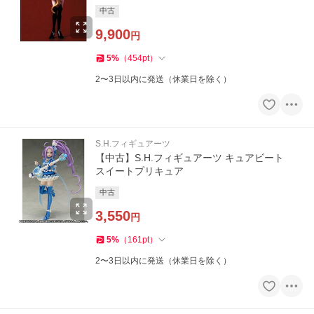
中古
9,900
円
5
%
（
454
pt
）
2〜3日以内に発送（休業日を除く）
S.H.フィギュアーツ
【中古】S.H.フィギュアーツ キュアビート
スイートプリキュア
中古
3,550
円
5
%
（
161
pt
）
2〜3日以内に発送（休業日を除く）