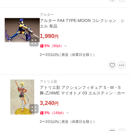
アルター
アルター FA4 TYPE-MOON コレクション シ
エル 単品
1,990
円
5
%
（
90
pt
）
2〜3日以内に発送（休業日を除く）
アトリエ彩
アトリエ彩 アクションフィギュア S・M・S
舞-乙HIME マイオトメ 03 エルスティン・ホー
3,240
円
5
%
（
148
pt
）
2〜3日以内に発送（休業日を除く）