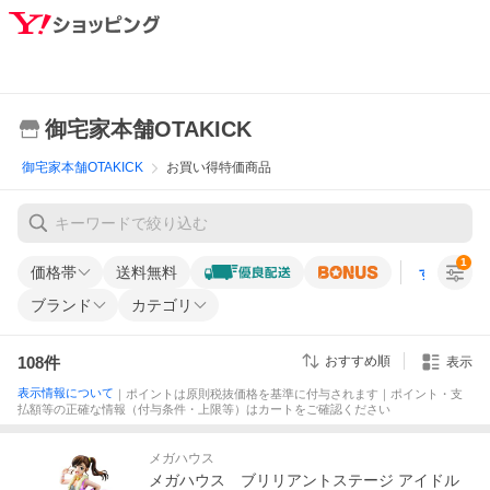
御宅家本舗OTAKICK
御宅家本舗OTAKICK
お買い得特価商品
1
価格帯
送料無料
すべての条
ブランド
カテゴリ
108
件
おすすめ順
表示
表示情報について
｜ポイントは原則税抜価格を基準に付与されます｜ポイント・支
払額等の正確な情報（付与条件・上限等）はカートをご確認ください
メガハウス
メガハウス ブリリアントステージ アイドル