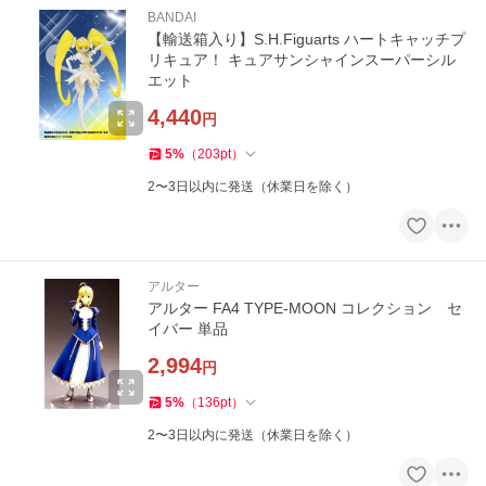
BANDAI
【輸送箱入り】S.H.Figuarts ハートキャッチプ
リキュア！ キュアサンシャインスーパーシル
エット
4,440
円
5
%
（
203
pt
）
2〜3日以内に発送（休業日を除く）
アルター
アルター FA4 TYPE-MOON コレクション セ
イバー 単品
2,994
円
5
%
（
136
pt
）
2〜3日以内に発送（休業日を除く）