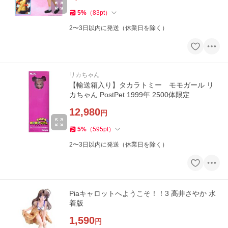
5
%
（
83
pt
）
2〜3日以内に発送（休業日を除く）
リカちゃん
【輸送箱入り】タカラトミー モモガール リ
カちゃん PostPet 1999年 2500体限定
12,980
円
5
%
（
595
pt
）
2〜3日以内に発送（休業日を除く）
Piaキャロットへようこそ！！3 高井さやか 水
着版
1,590
円