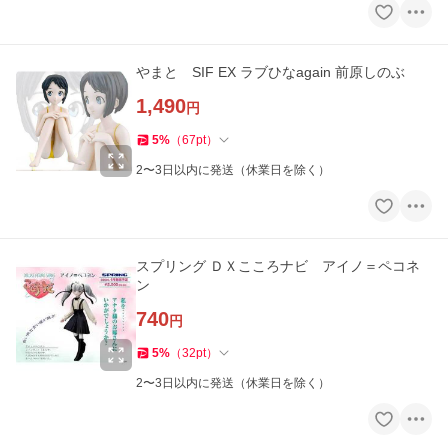
やまと SIF EX ラブひなagain 前原しのぶ
1,490
円
5
%
（
67
pt
）
2〜3日以内に発送（休業日を除く）
スプリング ＤＸこころナビ アイノ＝ペコネ
ン
740
円
5
%
（
32
pt
）
2〜3日以内に発送（休業日を除く）