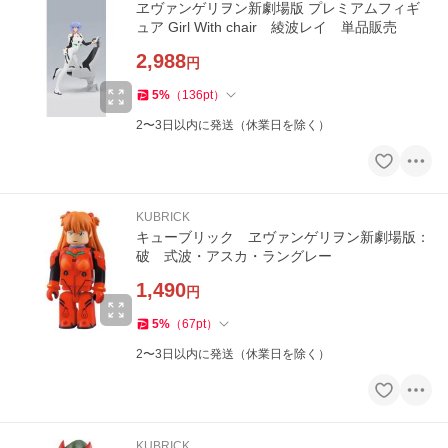
ヱヴァンゲリヲン新劇場版 プレミアムフィギ
ュア Girl With chair 綾波レイ 単品販売
2,988
円
5
%
（
136
pt
）
2〜3日以内に発送（休業日を除く）
KUBRICK
キューブリック ヱヴァンゲリヲン新劇場版：
破 式波・アスカ・ラングレー
1,490
円
5
%
（
67
pt
）
2〜3日以内に発送（休業日を除く）
KUBRICK