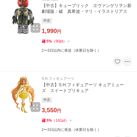
【中古】キューブリック ヱヴァンゲリヲン新
劇場版：破 真希波・マリ・イラストリアス
中古
1,990
円
5
%
（
90
pt
）
2〜3日以内に発送（休業日を除く）
S.H.フィギュアーツ
【中古】S.H.フィギュアーツ キュアミュー
ズ スイートプリキュア
中古
3,550
円
5
%
（
161
pt
）
2〜3日以内に発送（休業日を除く）