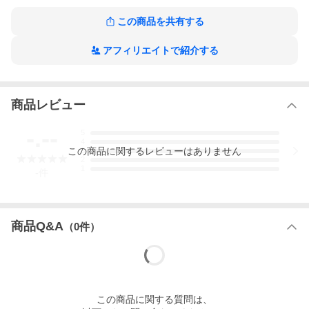
※※※ あらすじ ※※※
この商品を共有する
1.[CD]
1.Hello
2.Halo
アフィリエイトで紹介する
3.Irreplaceable
4.メドレーSweetDreams/DangerouslyInLove/SweetLove
5.メドレーIfIWereABoy/CaliforniaLove/YouOughtaKnow
6.ScaredOfLonely
7.That’sWhyYou’reBeautiful
商品レビュー
8.Satellites
9.Resentment
-.--
5
10.メドレーItDon’tMeanAThing(IfItAin’tGotThatSwing)
4
11.DejaVu
この
商品
に関するレビューはありません
3
2
1
-
件
2.[CD]
1.メドレーIWannaBeWhereYouAre/WelcomeToHollywood
2.メドレーNo No NoPart1/No No NoPart2(featuringWyclefJean)/B
ugABoo/Bills Bills Bills/SayMyName/Jumpin’ Jumpin’/Independent
WomenPart1/Bootylicious/Survivor
商品Q&A
（
0
件）
3.WorkItOut
4.’03Bonnie＆Clyde
5.CrazyInLove
6.NaughtyGirl
7.GetMeBodied
8.メドレーElectricFeel/SingleLadies(PutARingOnIt)
この
商品
に関する質問は、
9.メドレーItDon’tMeanAThing(IfItAin’tGotThatSwing)/Ornithology