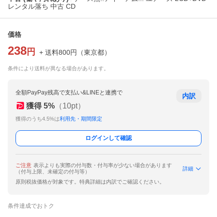
レンタル落ち 中古 CD
価格
238
円
+ 送料
800
円
（
東京都
）
条件により送料が異なる場合があります。
全額PayPay残高で支払い&LINEと連携で
内訳
獲得
5
%
（
10
pt）
獲得のうち4.5%は
利用先・期間限定
ログインして確認
ご注意
表示よりも実際の付与数・付与率が少ない場合があります
詳細
（付与上限、未確定の付与等）
原則税抜価格が対象です。特典詳細は内訳でご確認ください。
条件達成でおトク