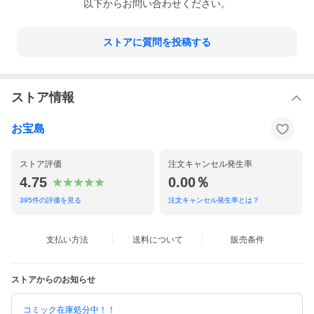
10.Poison(ボーナス・トラック)
以下からお問い合わせください。
11.VideoPhone(ExtendedRemix)featuringLadyGaga(ボーナス・
トラック)
ストアに質問を投稿する
3.[DVD]
1.第1場:ハロー・イントロダクション(第1幕:インティメイト…)
2.第2場:ヘイロー(第1幕:インティメイト…)
3.第3場:イレプレイスブル(第1幕:インティメイト…)
ストア情報
4.第4場:スウィート・ドリームス・メドレー(第1幕:インティメイ
ト…)
5.第5場:イフ・アイ・ワー・ア・ボーイ(第1幕:インティメイト…)
お宝島
6.第6場:スケアード・オブ・ロンリー(第1幕:インティメイト…)
7.第7場:ザッツ・ホワイ・ユーアー・ビューティフル(第1幕:イン
ティメイト…)
ストア評価
注文キャンセル発生率
8.第8場:サテライツ(第1幕:インティメイト…)
4.75
0.00％
9.第9場:リゼントメント(第1幕:インティメイト…)
10.デ・ジャ・ヴ・ジャズ・メドレー(幕間)
395
件の評価を見る
注文キャンセル発生率とは？
11.デ・ジャ・ヴ(幕間)
12.タップ・シークエンス(幕間)
13.第1場:アイ・ワナ・ビー・ホウェア・ユー・アー(第2幕:ストー
リーテリング)
支払い方法
送料について
販売条件
14.第2場:デスティニーズ・チャイルド(第2幕:ストーリーテリン
グ)
15.第3場:ビヨンセ(第2幕:ストーリーテリング)
ストアからのお知らせ
16.第4場:シングル・レディース(プット・ア・リング・オン・イッ
ト)(第2幕:ストーリーテリング)
17.フィナーレ＆エンド・クレジット
コミック在庫処分中！！