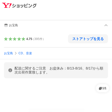
お宝島
ストアトップを見る
4.75
（
395
件
）
お宝島
CD、音楽
配送に関するご注意 お盆休み：8/13-8/16、8/17から順
次出荷作業致します。
1
/
1