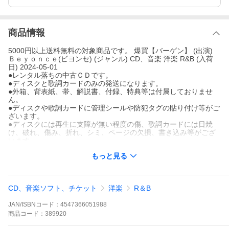
商品情報
5000円以上送料無料の対象商品です。 爆買【バーゲン】 (出演)
Ｂｅｙｏｎｃｅ(ビヨンセ) (ジャンル) CD、音楽 洋楽 R&B (入荷
日) 2024-05-01
●レンタル落ちの中古ＣＤです。
●ディスクと歌詞カードのみの発送になります。
●外箱、背表紙、帯、解説書、付録、特典等は付属しておりませ
ん。
●ディスクや歌詞カードに管理シールや防犯タグの貼り付け等がご
ざいます。
●ディスクには再生に支障が無い程度の傷、歌詞カードには日焼
け、破れ、傷み、折れ、シミ、ページの欠損、書き込み等がござ
います。
●輸入盤では歌詞カードや日本語対訳はついておりません。
もっと見る
●特殊ケースの場合、汚れやひび、割れ、変色、管理シール等があ
っても、そのままでの発送となります。
●視聴用で販売させて頂いております。あまりに神経質な方、完璧
を求められる方はご購入をお控え下さい。
CD、音楽ソフト、チケット
洋楽
R＆B
●ディスクはクリーニングと再生確認を行なっています。
JAN/ISBNコード：
4547366051988
ケース無::アイ・アム... ユアーズ 2CD+DVD レンタル落ち 中古 C
商品
コード：
389920
D