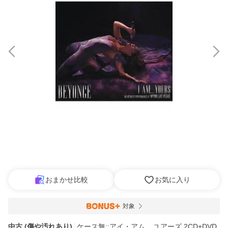
おまかせ比較
お気に入り
対象
中古 (傷や汚れあり)
ケース無::アイ・アム... ユアーズ 2CD+DVD