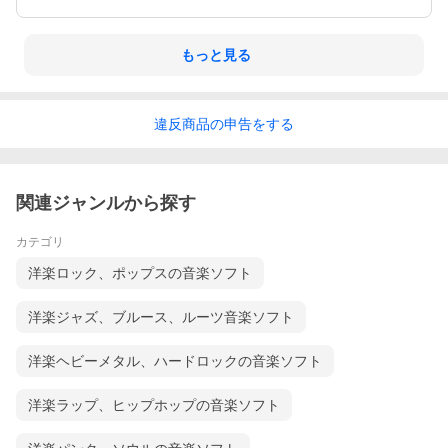
18.ベガスの出来事...(特典素材)
---------------
■出演:Ｂｅｙｏｎｃｅ(ビヨンセ)
■制作年、時間:2009年 101分
もっと見る
■メーカー等:ソニー・ミュージックジャパンインターナショナル
違反
商品の
申告をする
関連ジャンルから探す
カテゴリ
洋楽ロック、ポップスの音楽ソフト
洋楽ジャズ、ブルース、ルーツ音楽ソフト
洋楽ヘビーメタル、ハードロックの音楽ソフト
洋楽ラップ、ヒップホップの音楽ソフト