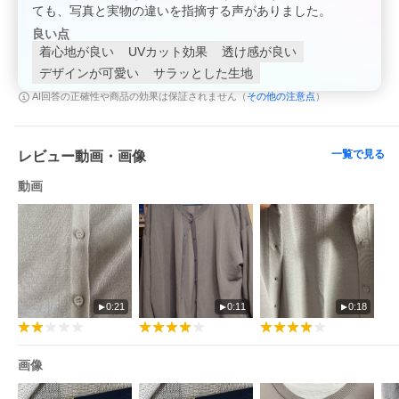
ても、写真と実物の違いを指摘する声がありました。
良い点
着心地が良い
UVカット効果
透け感が良い
デザインが可愛い
サラッとした生地
その他の注意点
AI回答の正確性や商品の効果は保証されません（
）
一覧で見る
レビュー動画・画像
動画
0:21
0:11
0:18
画像