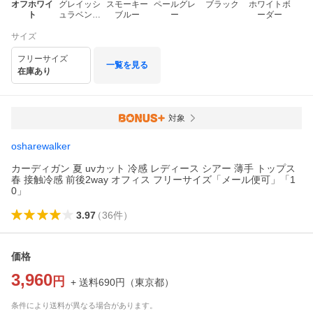
オフホワイ
グレイッシ
スモーキー
ペールグレ
ブラック
ホワイトボ
ト
ュラベンダ
ブルー
ー
ーダー
ー
サイズ
フリーサイズ
一覧を見る
在庫あり
対象
osharewalker
カーディガン 夏 uvカット 冷感 レディース シアー 薄手 トップス
春 接触冷感 前後2way オフィス フリーサイズ「メール便可」「1
0」
3.97
（
36
件
）
価格
3,960
円
+ 送料
690
円
（
東京都
）
条件により送料が異なる場合があります。