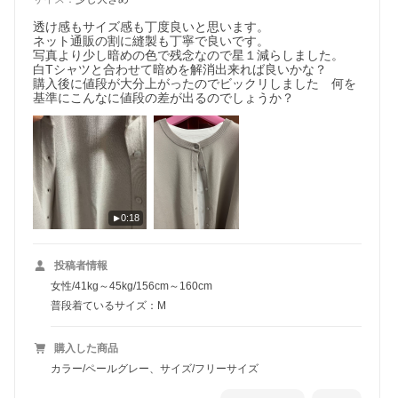
透け感もサイズ感も丁度良いと思います。

ネット通販の割に縫製も丁寧で良いです。

写真より少し暗めの色で残念なので星１減らしました。

白Tシャツと合わせて暗めを解消出来れば良いかな？

購入後に値段が大分上がったのでビックリしました　何を
0:18
投稿者情報
女性/41kg～45kg/156cm～160cm
普段着ているサイズ：M
購入した商品
カラー/ペールグレー、サイズ/フリーサイズ