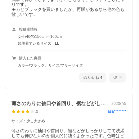
りです。

モカとブラックを買いましたが、再販があるなら他の色も
欲しいです。
投稿者情報
女性/40代/156cm～160cm
普段着ているサイズ：LL
購入した商品
カラー/ブラック、サイズ/フリーサイズ
いいね
4
薄さのわりに袖口や首回り、裾などがしっ…
2023/7/5
4
asa********
サイズ
：
少し大きめ
薄さのわりに袖口や首回り、裾などがしっかりしてて洗濯
しても伸びないのが個人的に凄くよかったです。色味はピ