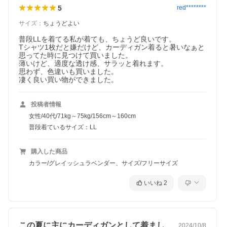
5
red********
サイズ
：
ちょうどよい
普段LLを着てる私が着ても、ちょうど良いです。

Tシャツ1枚だと嫌だけど、カーディガン着ると暑いなぁと
思ってた時に見つけて買いました。

薄いけど、適度な透け感、サラッと着れます。

思わず、色違いも買いました。

凄く良い買い物ができました。
投稿者情報
女性/40代/71kg～75kg/156cm～160cm
普段着ているサイズ：LL
購入した商品
カラー/グレイッシュラベンダー、サイズ/フリーサイズ
いいね
2
この夏に主にカーディガンとして着ました…
2024/10/8