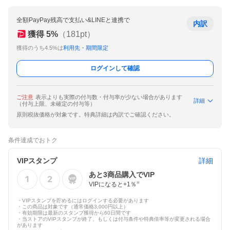
全額PayPay残高で支払い&LINEと連携で
内訳
獲得
5
%
（
181
pt）
獲得のうち4.5%は
利用先・期間限定
ログインして確認
ご注意
表示よりも実際の付与数・付与率が少ない場合があります
詳細
（付与上限、未確定の付与等）
原則税抜価格が対象です。特典詳細は内訳でご確認ください。
条件達成でおトク
VIPスタンプ
詳細
あと
3
商品購入でVIP
VIPになると+
1
％
※
・VIPスタンプを貯めるにはログインする必要があります
・この商品は対象です（通常価格3,000円以上）
・有効期限は最新のスタンプ獲得から60日間です
・当ストアのVIPスタンプが終了、もしくは付与条件や特典倍率等が変更される場合
があります