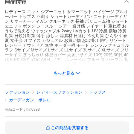
商品情報
レディース ニット シアーニット サマーニット ハイゲージ プルオ
ーバー トップス 羽織り ショートカーディガン ニットカーディガ
ン サマーカーディガン クルーネック 長袖 ボリューム袖 ショート
丈ニット ボタン シースルー シアー 透け感 レイヤード 重ね着 お
うちで洗える ウォッシャブル 2way UVカット UV 冷感 接触 冷房
対策 日焼け対策 薄手 涼しい 涼素材 日除け 冷え対策 ひんやり 春
夏 女子会 オフィス カジュアル お買い物 お出掛け 旅行 リゾート
レジャー アウトドア 無地 ボーダー柄 モード シンプル ナチュラル
ラフ Sサイズ Mサイズ Lサイズ LLサイズ 3Lサイズ XLサイズ フリ
ーサイズ ぽっちゃり 体型カバー 大きいサイズ 10代 20代 30代 40
代 50代 60代 n'OrLABEL ノア―ルレーベル ブルー 青 パープル 紫
グレー 灰色 ペールグレー ブラック 黒 ペールカラー くすみカラー
スモーキーカラー 差し色 白 ホワイト オフホワイト 接触冷感 osh
もっと見る
arewalker オシャレウォーカー おしゃれうぉーかー sheertops 機
能性 uvcut[ID]hjn0398[n'OrLABEL前後2wayシアーニットカーディ
ガン] 爆買
ファッション
レディースファッション
トップス
カーディガン、ボレロ
商品
コード：
hjn0398
この商品を共有する