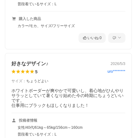
普段着ているサイズ：L
購入した商品
カラー/モカ、サイズ/フリーサイズ
いいね
0
好きなデザイン♪
2026/5/3
5
uro********
サイズ
：
ちょうどよい
ホワイトボーダーが爽やかで可愛いし、着心地がひんやり
サラッとしていて暑くなり始めた今の時期にちょうどいい
です。

仕事用にブラックもほしくなりました！
投稿者情報
女性/40代/61kg～65kg/156cm～160cm
普段着ているサイズ：L