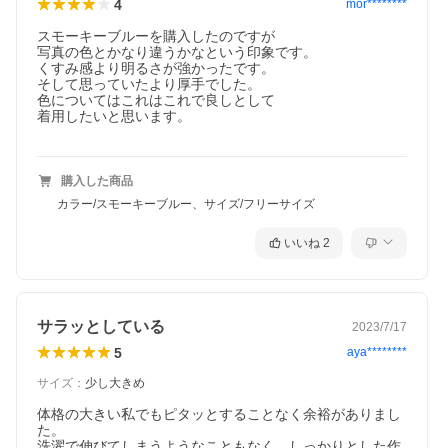
4
mor********
スモーキーブルーを購入したのですが

写真の色とかなり違うかなという印象です。

くすみ感より明るさが強かったです。

そして思っていたより厚手でした。

色についてはこれはこれで良しとして

着用したいと思います。

購入した商品
カラー/スモーキーブルー、サイズ/フリーサイズ
いいね
2
サラッとしている
2023/7/17
5
aya********
サイズ
：
少し大きめ
体格の大きい私でもピタッとすることなく余裕がありまし
た。

洗濯で伸びてしまうようなこともなく、しっかりとした作