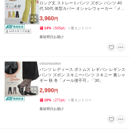
ロング丈 ストレートパンツ ズボン パンツ 40
代 50代 体型カバー オシャレウォーカー「メー
ル便不可」「30」
3,960
円
14
%
（
505
pt
）
要エントリー
最短明日お届け
osharewalker
パンツ レディース ボトムス レギパン レギンス
パンツ ズボン スキニーパンツ スキニー 裏シャ
ギー 秋 冬「メール便不可」「30」
2,990
円
10
%
（
271
pt
）
要エントリー
最短明日お届け