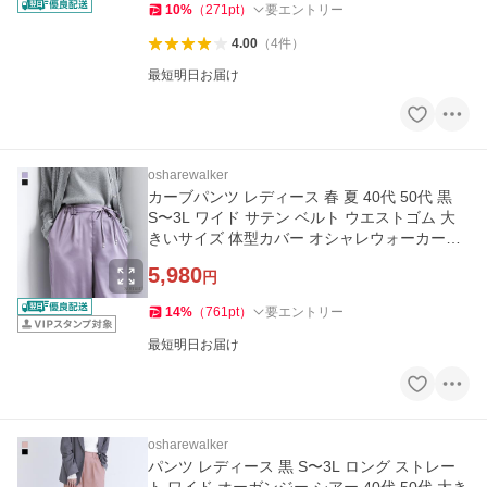
10
%
（
271
pt
）
要エントリー
4.00
（
4
件
）
最短明日お届け
osharewalker
カーブパンツ レディース 春 夏 40代 50代 黒
S〜3L ワイド サテン ベルト ウエストゴム 大
きいサイズ 体型カバー オシャレウォーカー
「メール便可」「10」
5,980
円
14
%
（
761
pt
）
要エントリー
最短明日お届け
osharewalker
パンツ レディース 黒 S〜3L ロング ストレー