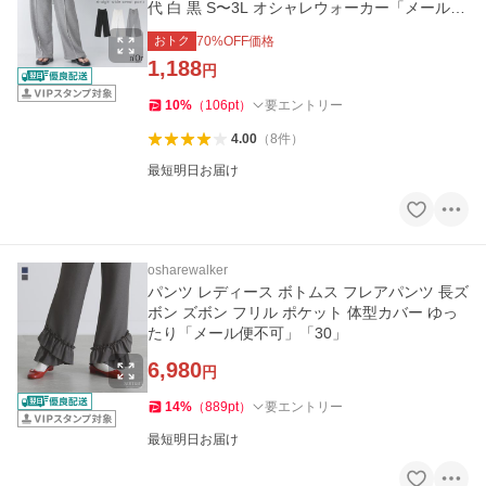
代 白 黒 S〜3L オシャレウォーカー「メール便
不可」「20」
おトク
70
%OFF価格
1,188
円
10
%
（
106
pt
）
要エントリー
4.00
（
8
件
）
最短明日お届け
osharewalker
パンツ レディース ボトムス フレアパンツ 長ズ
ボン ズボン フリル ポケット 体型カバー ゆっ
たり「メール便不可」「30」
6,980
円
14
%
（
889
pt
）
要エントリー
最短明日お届け