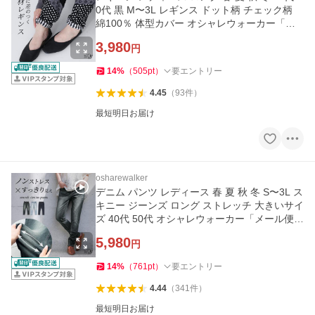
0代 黒 M〜3L レギンス ドット柄 チェック柄
綿100％ 体型カバー オシャレウォーカー「メ
ール便可」「10」
3,980
円
14
%
（
505
pt
）
要エントリー
4.45
（
93
件
）
最短明日お届け
osharewalker
デニム パンツ レディース 春 夏 秋 冬 S〜3L ス
キニー ジーンズ ロング ストレッチ 大きいサイ
ズ 40代 50代 オシャレウォーカー「メール便不
可」「20」
5,980
円
14
%
（
761
pt
）
要エントリー
4.44
（
341
件
）
最短明日お届け