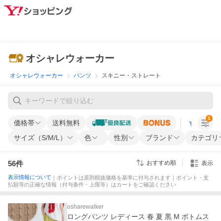
オシャレウォーカー
オシャレウォーカー
パンツ
スキニー・ストレート
1
価格帯
送料無料
すべての条
サイズ（S/M/L）
色
性別
ブランド
カテゴリ
56
件
おすすめ順
表示
表示情報について
｜ポイントは原則税抜価格を基準に付与されます｜ポイント・支
払額等の正確な情報（付与条件・上限等）はカートをご確認ください
osharewalker
ロングパンツ レディース 春 夏 黒 M ボトムス