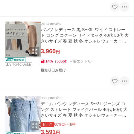
osharewalker
パンツ レディース 黒 S〜3L ワイド ストレー
ト ロング コクーン サイドタック 40代 50代 大
きいサイズ 春 夏 秋 冬 オシャレウォーカー
「メール便不可」「30」
3,960
円
14
%
（
505
pt
）
要エントリー
最短明日お届け
osharewalker
デニム パンツ レディース S〜3L ジーンズ ロ
ング ストレート フェイクパール 40代 50代 大
きいサイズ 春 夏 秋 冬 オシャレウォーカー
「メール便不可」「30」
おトク
60
%OFF価格
3,591
円