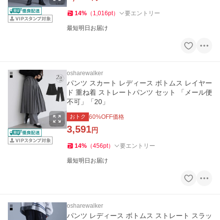
14
%
（
1,016
pt
）
要エントリー
最短明日お届け
osharewalker
パンツ スカート レディース ボトムス レイヤー
ド 重ね着 ストレートパンツ セット 「メール便
不可」「20」
おトク
60
%OFF価格
3,591
円
14
%
（
456
pt
）
要エントリー
最短明日お届け
osharewalker
パンツ レディース ボトムス ストレート スラッ