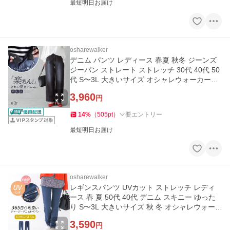
最短明日お届け
osharewalker
デニム パンツ レディース 春夏 秋冬 ジーンズ
ジーパン ストレート ストレッチ 30代 40代 50
代 S〜3L 大きいサイズ オシャレウォーカー
「メール便不可」「20」
3,960
円
14
%
（
505
pt
）
要エントリー
最短明日お届け
osharewalker
レギンスパンツ UVカット ストレッチ レディ
ース 春 夏 50代 40代 デニム スキニー ゆった
り S〜3L 大きいサイズ 秋 冬 オシャレウォー
カー「メール便可」「10」
3,590
円