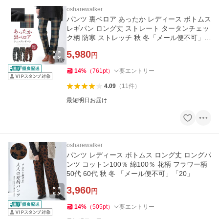
osharewalker
パンツ 裏ベロア あったか レディース ボトムス
レギパン ロング丈 ストレート タータンチェッ
ク柄 防寒 ストレッチ 秋 冬「メール便不可」
「30」
5,980
円
14
%
（
761
pt
）
要エントリー
4.09
（
11
件
）
最短明日お届け
osharewalker
パンツ レディース ボトムス ロング丈 ロングパ
ンツ コットン100％ 綿100％ 花柄 フラワー柄
50代 60代 秋 冬 「メール便不可」「20」
3,960
円
14
%
（
505
pt
）
要エントリー