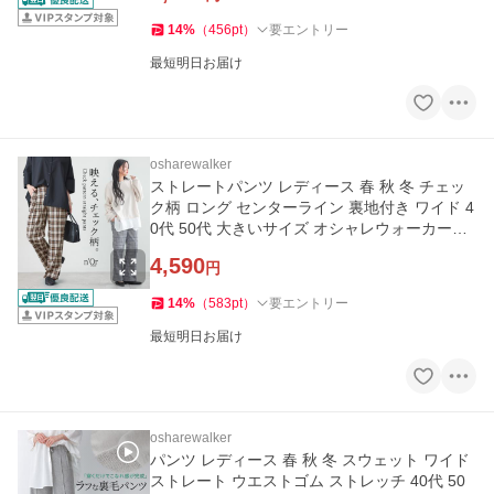
14
%
（
456
pt
）
要エントリー
最短明日お届け
osharewalker
ストレートパンツ レディース 春 秋 冬 チェッ
ク柄 ロング センターライン 裏地付き ワイド 4
0代 50代 大きいサイズ オシャレウォーカー
「メール便不可」「30」
4,590
円
14
%
（
583
pt
）
要エントリー
最短明日お届け
osharewalker
パンツ レディース 春 秋 冬 スウェット ワイド
ストレート ウエストゴム ストレッチ 40代 50