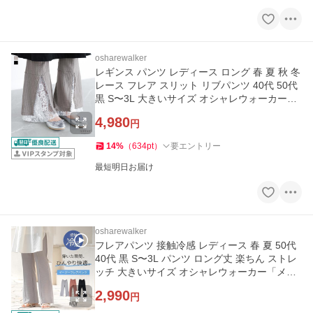
osharewalker
レギンス パンツ レディース ロング 春 夏 秋 冬
レース フレア スリット リブパンツ 40代 50代
黒 S〜3L 大きいサイズ オシャレウォーカー
「メール便可」「10」
4,980
円
14
%
（
634
pt
）
要エントリー
最短明日お届け
osharewalker
フレアパンツ 接触冷感 レディース 春 夏 50代
40代 黒 S〜3L パンツ ロング丈 楽ちん ストレ
ッチ 大きいサイズ オシャレウォーカー「メー
ル便可」「10」
2,990
円