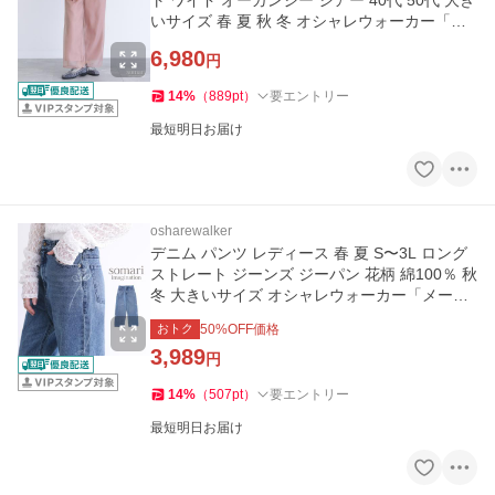
ト ワイド オーガンジー シアー 40代 50代 大き
いサイズ 春 夏 秋 冬 オシャレウォーカー「メ
ール便不可」「20」
6,980
円
14
%
（
889
pt
）
要エントリー
最短明日お届け
osharewalker
デニム パンツ レディース 春 夏 S〜3L ロング
ストレート ジーンズ ジーパン 花柄 綿100％ 秋
冬 大きいサイズ オシャレウォーカー「メール
便不可」「20」
おトク
50
%OFF価格
3,989
円
14
%
（
507
pt
）
要エントリー
最短明日お届け