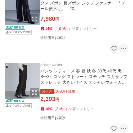
クス ズボン 長ズボン ジップ ファスナー 「メ
ール便不可」「20」
7,980
円
14
%
（
1,016
pt
）
要エントリー
最短明日お届け
osharewalker
パンツ レディース 春 夏 秋 冬 30代 40代 黒
S〜3L ロング ストレート ステッチ スカラップ
ストレッチ 大きいサイズ オシャレウォーカー
「メール便可」「10」
おトク
70
%OFF価格
2,393
円
10
%
（
216
pt
）
要エントリー
最短明日お届け