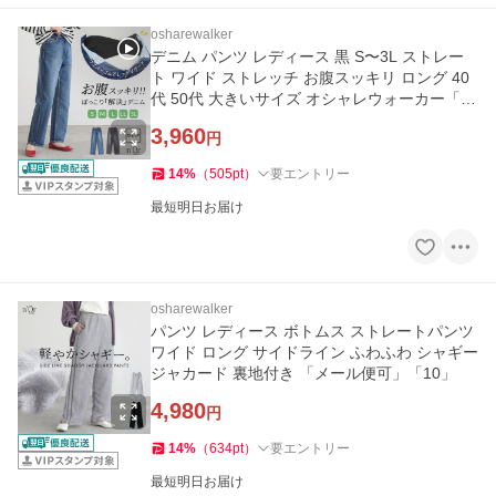
osharewalker
デニム パンツ レディース 黒 S〜3L ストレー
ト ワイド ストレッチ お腹スッキリ ロング 40
代 50代 大きいサイズ オシャレウォーカー「メ
ール便不可」「20」
3,960
円
14
%
（
505
pt
）
要エントリー
最短明日お届け
osharewalker
パンツ レディース ボトムス ストレートパンツ
ワイド ロング サイドライン ふわふわ シャギー
ジャカード 裏地付き 「メール便可」「10」
4,980
円
14
%
（
634
pt
）
要エントリー
最短明日お届け