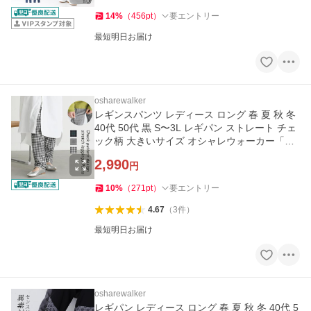
14
%
（
456
pt
）
要エントリー
最短明日お届け
osharewalker
レギンスパンツ レディース ロング 春 夏 秋 冬
40代 50代 黒 S〜3L レギパン ストレート チェ
ック柄 大きいサイズ オシャレウォーカー「メ
ール便不可」「20」
2,990
円
10
%
（
271
pt
）
要エントリー
4.67
（
3
件
）
最短明日お届け
osharewalker
レギパン レディース ロング 春 夏 秋 冬 40代 5