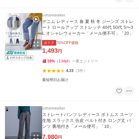
osharewalker
デニム レディース 春 夏 秋 冬 ジーンズ ストレ
ート ロールアップ ストレッチ 40代 50代 S〜3
L オシャレウォーカー「メール便不可」「20」
おトク
70
%OFF価格
1,493
円
10
%
（
134
pt
）
要エントリー
4.33
（
3
件
）
最短明日お届け
osharewalker
ストレートパンツ レディース ボトムス スーツ
生地 スラックス 合皮 ベルト付き ロング丈 パ
ンツ 裏地付き「メール便可」「10」
7,980
円