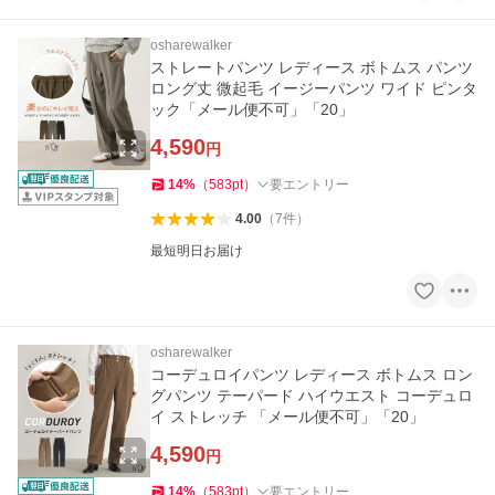
osharewalker
ストレートパンツ レディース ボトムス パンツ
ロング丈 微起毛 イージーパンツ ワイド ピンタ
ック「メール便不可」「20」
4,590
円
14
%
（
583
pt
）
要エントリー
4.00
（
7
件
）
最短明日お届け
osharewalker
コーデュロイパンツ レディース ボトムス ロン
グパンツ テーパード ハイウエスト コーデュロ
イ ストレッチ 「メール便不可」「20」
4,590
円
14
%
（
583
pt
）
要エントリー