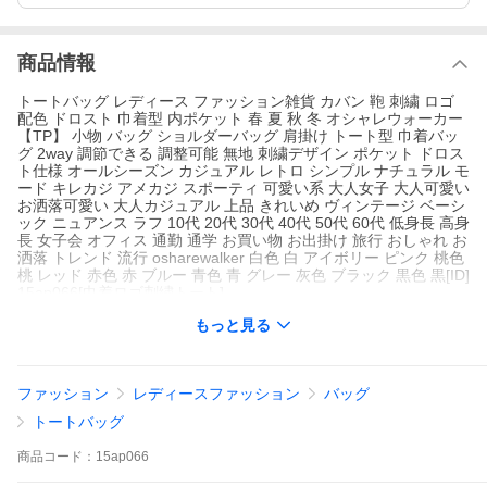
商品情報
トートバッグ レディース ファッション雑貨 カバン 鞄 刺繍 ロゴ
配色 ドロスト 巾着型 内ポケット 春 夏 秋 冬 オシャレウォーカー
【TP】 小物 バッグ ショルダーバッグ 肩掛け トート型 巾着バッ
グ 2way 調節できる 調整可能 無地 刺繍デザイン ポケット ドロス
ト仕様 オールシーズン カジュアル レトロ シンプル ナチュラル モ
ード キレカジ アメカジ スポーティ 可愛い系 大人女子 大人可愛い
お洒落可愛い 大人カジュアル 上品 きれいめ ヴィンテージ ベーシ
ック ニュアンス ラフ 10代 20代 30代 40代 50代 60代 低身長 高身
長 女子会 オフィス 通勤 通学 お買い物 お出掛け 旅行 おしゃれ お
洒落 トレンド 流行 osharewalker 白色 白 アイボリー ピンク 桃色
桃 レッド 赤色 赤 ブルー 青色 青 グレー 灰色 ブラック 黒色 黒[ID]
15ap066[巾着ロゴ刺繍トート]
もっと見る
ファッション
レディースファッション
バッグ
トートバッグ
商品
コード：
15ap066