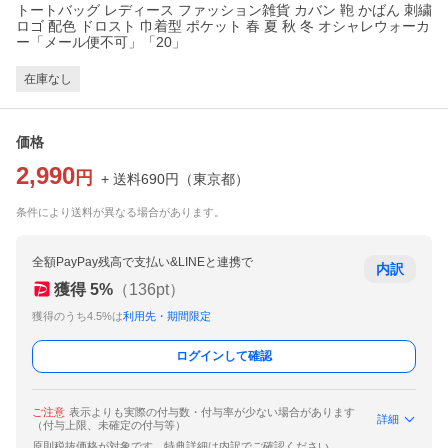
トートバッグ レディース ファッション雑貨 カバン 鞄 かばん 刺繍
ロゴ 配色 ドロスト 巾着型 ポケット 春 夏 秋 冬 オシャレウォーカ
ー「メール便不可」「20」
在庫なし
価格
2,990
円
+ 送料
690
円
（
東京都
）
条件により送料が異なる場合があります。
全額PayPay残高で支払い&LINEと連携で
内訳
獲得
5
%
（
136
pt）
獲得のうち4.5%は
利用先・期間限定
ログインして確認
ご注意
表示よりも実際の付与数・付与率が少ない場合があります
詳細
（付与上限、未確定の付与等）
原則税抜価格が対象です。特典詳細は内訳でご確認ください。