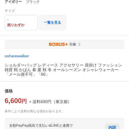
アイボリー
ブラック
サイズ
-
一覧を見る
残りわずか
対象
osharewalker
ショルダーバッグ レディース アクセサリー 肩掛け ファッション
雑貨 鞄 かばん 春 夏 秋 冬 オールシーズン オシャレウォーカー
「メール便不可」「80」
価格
6,600
円
+ 送料
690
円
（
東京都
）
条件により送料が異なる場合があります。
全額PayPay残高で支払い&LINEと連携で
内訳