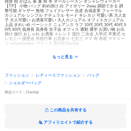
雑貨 鞄 かばん 春 夏 秋 冬 オールシーズン オシャレウォーカー
【TP】 小物 バッグ 斜め掛け 白 アイボリー 2way 調節できる 調
整可能 ギャザー 無地 フェイクレザー 合皮 合成皮革 フォーマル
カジュアル シンプル ナチュラル モード キレカジ 可愛い系 大人女
子 大人可愛い お洒落可愛い 大人カジュアル オフィスカジュアル
上品 きれいめ ベーシック ニュアンス ラフ 10代 20代 30代 40代 5
0代 60代 低身長 高身長 女子会 オフィス 通勤 通学 お買い物 お出
掛け 旅行 おしゃれ お洒落 トレンド 流行 二次会 入学式 卒業式 セ
レモニー 謝恩会 学校行事 お宮参り 七五三 ママ 母 母親 ママスー
ツ osharewalker ブラック 黒[ID]15ao0gi
もっと見る
ファッション
レディースファッション
バッグ
ショルダーバッグ
商品
コード：
15ao0gi
この商品を共有する
アフィリエイトで紹介する