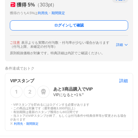
獲得
5
%
（
303
pt）
獲得のうち4.5%は
利用先・期間限定
ログインして確認
ご注意
表示よりも実際の付与数・付与率が少ない場合があります
詳細
（付与上限、未確定の付与等）
原則税抜価格が対象です。特典詳細は内訳でご確認ください。
条件達成でおトク
VIPスタンプ
詳細
あと
3
商品購入でVIP
VIPになると+
1
％
※
・VIPスタンプを貯めるにはログインする必要があります
・この商品は対象です（通常価格3,000円以上）
・有効期限は最新のスタンプ獲得から60日間です
・当ストアのVIPスタンプが終了、もしくは付与条件や特典倍率等が変更される場合
があります
※
利用先・期間限定