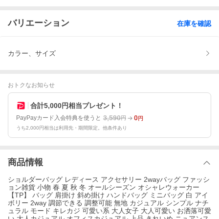
バリエーション
在庫を確認
カラー、サイズ
おトクなお知らせ
合計5,000円相当プレゼント！
3,590
0
PayPayカード入会特典を使うと
円
円
うち2,000円相当は利用先・期間限定。他条件あり
商品情報
ショルダーバッグ レディース アクセサリー 2wayバッグ ファッシ
ョン雑貨 小物 春 夏 秋 冬 オールシーズン オシャレウォーカー
【TP】 バッグ 肩掛け 斜め掛け ハンドバッグ ミニバッグ 白 アイ
ボリー 2way 調節できる 調整可能 無地 カジュアル シンプル ナチ
ュラル モード キレカジ 可愛い系 大人女子 大人可愛い お洒落可愛
い 大人カジュアル オフィスカジュアル 上品 きれいめ ニュアンス