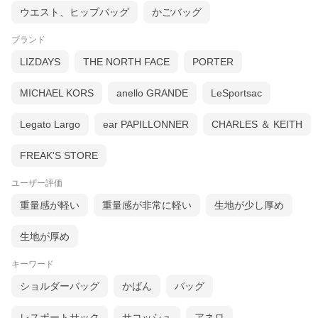
ウエスト、ヒップバッグ
かごバッグ
ブランド
LIZDAYS
THE NORTH FACE
PORTER
MICHAEL KORS
anello GRANDE
LeSportsac
Legato Largo
ear PAPILLONNER
CHARLES ＆ KEITH
＞＞モデル着用アイテムはこちら＜＜
FREAK'S STORE
ユーザー評価
重量感が軽い
重量感が非常に軽い
生地が少し厚め
生地が厚め
キーワード
ショルダーバッグ
かばん
バッグ
レスポートサック
サコッシュ
アネロ