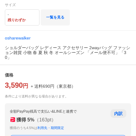
サイズ
-
一覧を見る
残りわずか
osharewalker
ショルダーバッグ レディース アクセサリー 2wayバッグ ファッシ
ョン雑貨 小物 春 夏 秋 冬 オールシーズン 「メール便不可」「3
0」
価格
3,590
円
+ 送料
690
円
（
東京都
）
条件により送料が異なる場合があります。
全額PayPay残高で支払い&LINEと連携で
内訳
獲得
5
%
（
163
pt）
獲得のうち4.5%は
利用先・期間限定