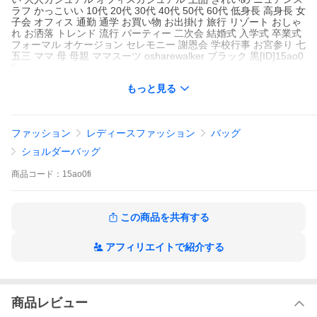
ラフ かっこいい 10代 20代 30代 40代 50代 60代 低身長 高身長 女
子会 オフィス 通勤 通学 お買い物 お出掛け 旅行 リゾート おしゃ
れ お洒落 トレンド 流行 パーティー 二次会 結婚式 入学式 卒業式
フォーマル オケージョン セレモニー 謝恩会 学校行事 お宮参り 七
五三 ママ 母 母親 ママスーツ osharewalker ブラック 黒[ID]15ao0
fi
もっと見る
ファッション
レディースファッション
バッグ
ショルダーバッグ
商品
コード：
15ao0fi
この商品を共有する
アフィリエイトで紹介する
商品レビュー