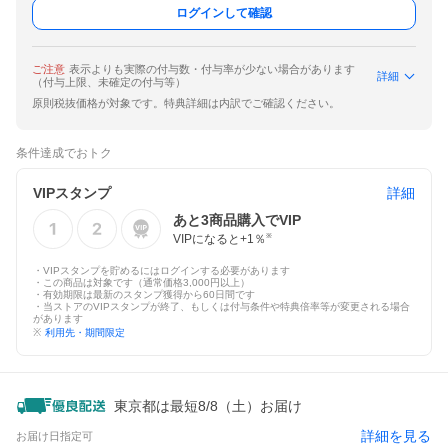
ログインして確認
ご注意
表示よりも実際の付与数・付与率が少ない場合があります
詳細
（付与上限、未確定の付与等）
原則税抜価格が対象です。特典詳細は内訳でご確認ください。
条件達成でおトク
VIPスタンプ
詳細
あと
3
商品購入でVIP
VIPになると+
1
％
※
・VIPスタンプを貯めるにはログインする必要があります
・この商品は対象です（通常価格3,000円以上）
・有効期限は最新のスタンプ獲得から60日間です
・当ストアのVIPスタンプが終了、もしくは付与条件や特典倍率等が変更される場合
があります
※
利用先・期間限定
東京都は最短8/8（土）お届け
詳細を見る
お届け日指定可