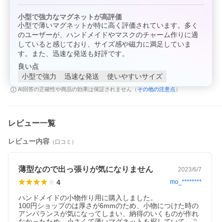
小型で強力なマグネットが高評価
小型で薄いマグネットが特に高く評価されています。多く
のユーザーが、ハンドメイドやマスクのチャーム作りに適
していると感じており、サイズ感や磁力に満足していま
す。また、迅速な発送も好評です。
良い点
小型で強力
迅速な発送
使いやすいサイズ
その他の注意点
AI回答の正確性や商品の効果は保証されません（
）
レビュー一覧
レビュー内容
（口コミ）
薄型なので出っ張りが気になりません
2023/6/7
4
mo_********
ハンドメイドの小物作り用に購入しました。

100円ショップのは厚さが6mmのため、小物につけた時の
アンバランスが気になってしまい、納得のいくものが作れ
なかったため、小さくて薄いマグネットを探していて、こ