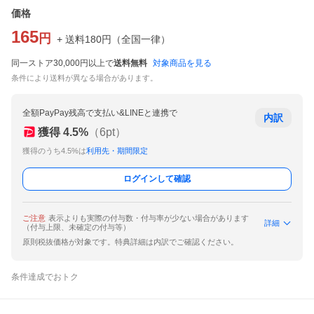
価格
165
円
+ 送料
180
円
（
全国一律
）
同一ストア30,000円以上で
送料無料
対象商品を見る
条件により送料が異なる場合があります。
全額PayPay残高で支払い&LINEと連携で
内訳
獲得
4.5
%
（
6
pt）
獲得のうち4.5%は
利用先・期間限定
ログインして確認
ご注意
表示よりも実際の付与数・付与率が少ない場合があります
詳細
（付与上限、未確定の付与等）
原則税抜価格が対象です。特典詳細は内訳でご確認ください。
条件達成でおトク