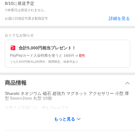
8/10に発送予定
※休業日は発送されません。
詳細を見る
お届け日指定可
置き配指定可
おトクなお知らせ
合計5,000円相当プレゼント！
165
0
PayPayカード入会特典を使うと
円
円
うち2,000円相当は利用先・期間限定。他条件あり
商品情報
Shareki ネオジウム 磁石 超強力 マグネット アクセサリー 小型 厚
型 5mm×2mm 丸型 10個
※厚さは正確には、約1.7ｍｍです。
もっと見る