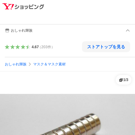
おしゃれ輝族
ストアトップを見る
4.67
（
203
件
）
おしゃれ輝族
マスク＆マスク素材
1
/
3