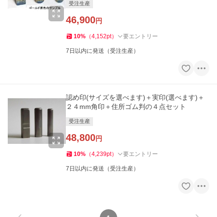
受注生産
46,900
円
10
%
（
4,152
pt
）
要エントリー
7日以内に発送（受注生産）
認め印(サイズを選べます)＋実印(選べます)＋
２４mm角印＋住所ゴム判の４点セット
受注生産
48,800
円
10
%
（
4,239
pt
）
要エントリー
7日以内に発送（受注生産）