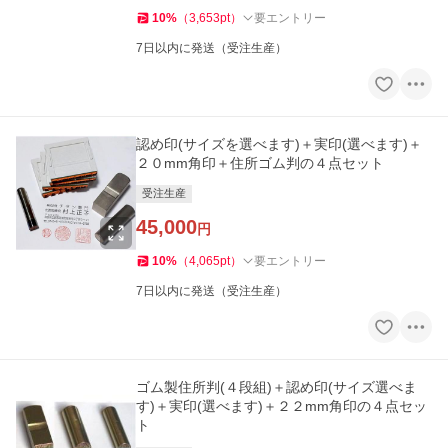
10
%
（
3,653
pt
）
要エントリー
7日以内に発送（受注生産）
認め印(サイズを選べます)＋実印(選べます)＋
２０mm角印＋住所ゴム判の４点セット
受注生産
45,000
円
10
%
（
4,065
pt
）
要エントリー
7日以内に発送（受注生産）
ゴム製住所判(４段組)＋認め印(サイズ選べま
す)＋実印(選べます)＋２２mm角印の４点セッ
ト