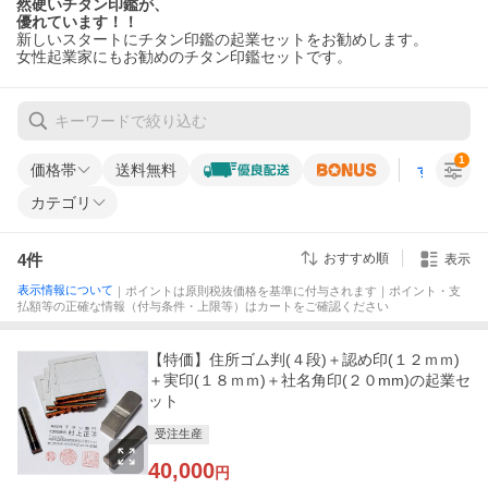
然硬いチタン印鑑が、
優れています！！
新しいスタートにチタン印鑑の起業セットをお勧めします。
女性起業家にもお勧めのチタン印鑑セットです。
1
価格帯
送料無料
すべての条
カテゴリ
4
件
おすすめ順
表示
表示情報について
｜ポイントは原則税抜価格を基準に付与されます｜ポイント・支
払額等の正確な情報（付与条件・上限等）はカートをご確認ください
【特価】住所ゴム判(４段)＋認め印(１２ｍｍ)
＋実印(１８ｍｍ)＋社名角印(２０mm)の起業セ
ット
受注生産
40,000
円