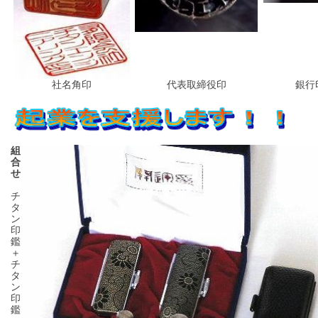
社名角印
代表取締役印
銀行
組
合
せ
チ
タ
ン
印
鑑
＋
チ
タ
ン
印
鑑