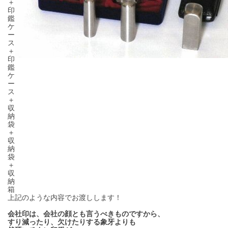
＋
印
鑑
ケ
ー
ス
＋
印
鑑
ケ
ー
ス
＋
収
納
袋
＋
収
納
袋
＋
収
納
箱
上記のような内容でお渡しします！
会社印は、会社の顔とも言うべきものですから、
すり減ったり、欠けたりする象牙よりも