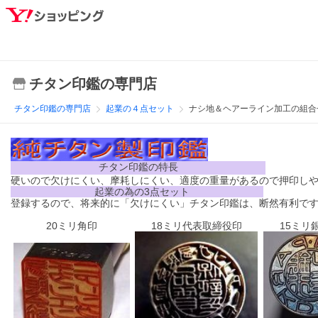
チタン印鑑の専門店
チタン印鑑の専門店
起業の４点セット
ナシ地＆ヘアーライン加工の組合
チタン印鑑の特長
硬いので欠けにくい、摩耗しにくい、適度の重量があるので押印し
起業の為の3点セット
登録するので、将来的に「欠けにくい」チタン印鑑は、断然有利で
20ミリ角印
18ミリ代表取締役印
15ミリ