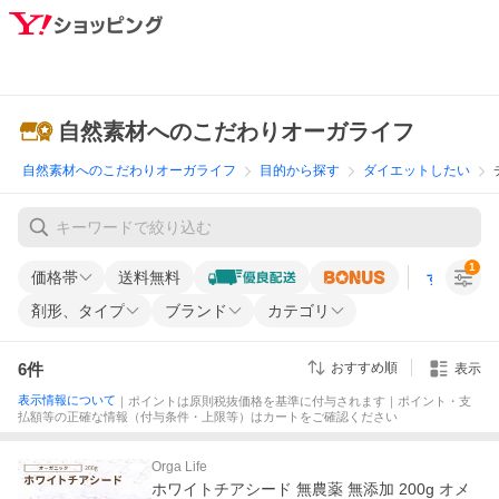
自然素材へのこだわりオーガライフ
自然素材へのこだわりオーガライフ
目的から探す
ダイエットしたい
1
価格帯
送料無料
すべての条
剤形、タイプ
ブランド
カテゴリ
6
件
おすすめ順
表示
表示情報について
｜ポイントは原則税抜価格を基準に付与されます｜ポイント・支
払額等の正確な情報（付与条件・上限等）はカートをご確認ください
Orga Life
ホワイトチアシード 無農薬 無添加 200g オメ