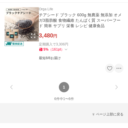
Orga Life
チアシード ブラック 600g 無農薬 無添加 オメ
ガ3脂肪酸 食物繊維 たんぱく質 スーパーフー
ド 簡単 サプリ 栄養 レシピ 健康食品
3,480
円
定期購入で
3,306
円
5
%
（
161
pt
）
最短8/8お届け
1
6
件中
1
〜
6
件
ページ上部に戻る