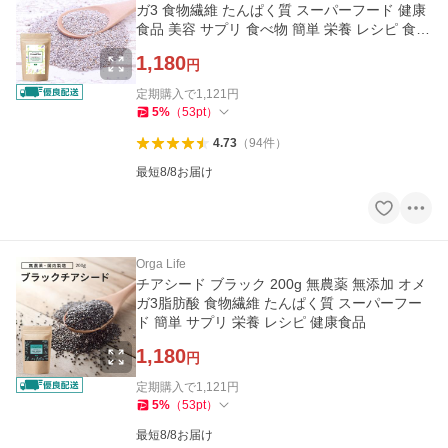
ガ3 食物繊維 たんぱく質 スーパーフード 健康
食品 美容 サプリ 食べ物 簡単 栄養 レシピ 食品
サルバチア
1,180
円
定期購入で
1,121
円
5
%
（
53
pt
）
4.73
（
94
件
）
最短8/8お届け
Orga Life
チアシード ブラック 200g 無農薬 無添加 オメ
ガ3脂肪酸 食物繊維 たんぱく質 スーパーフー
ド 簡単 サプリ 栄養 レシピ 健康食品
1,180
円
定期購入で
1,121
円
5
%
（
53
pt
）
最短8/8お届け