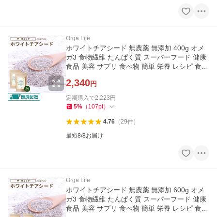
Orga Life
ホワイトチアシード 無農薬 無添加 400g オメ
ガ3 食物繊維 たんぱく質 スーパーフード 健康
食品 美容 サプリ 食べ物 簡単 栄養 レシピ 食品
サルバチア
2,340
円
定期購入で
2,223
円
5
%
（
107
pt
）
4.76
（
29
件
）
最短8/8お届け
Orga Life
ホワイトチアシード 無農薬 無添加 600g オメ
ガ3 食物繊維 たんぱく質 スーパーフード 健康
食品 美容 サプリ 食べ物 簡単 栄養 レシピ 食品