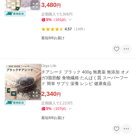
サルバチア
3,480
円
定期購入で
3,306
円
5
%
（
161
pt
）
4.57
（
14
件
）
最短8/8お届け
Orga Life
チアシード ブラック 400g 無農薬 無添加 オメ
ガ3脂肪酸 食物繊維 たんぱく質 スーパーフー
ド 簡単 サプリ 栄養 レシピ 健康食品
2,340
円
定期購入で
2,223
円
5
%
（
107
pt
）
最短8/8お届け