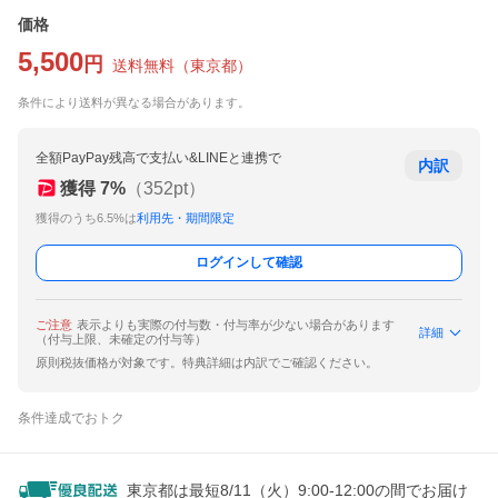
価格
5,500
円
送料無料
（
東京都
）
条件により送料が異なる場合があります。
全額PayPay残高で支払い&LINEと連携で
内訳
獲得
7
%
（
352
pt）
獲得のうち6.5%は
利用先・期間限定
ログインして確認
ご注意
表示よりも実際の付与数・付与率が少ない場合があります
詳細
（付与上限、未確定の付与等）
原則税抜価格が対象です。特典詳細は内訳でご確認ください。
条件達成でおトク
東京都は最短8/11（火）9:00-12:00の間でお届け