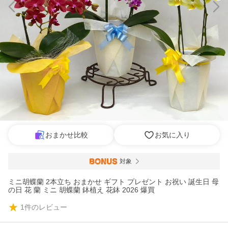
おまかせ比較
お気に入り
対象
ミニ胡蝶蘭 2本立ち おまかせ ギフト プレゼント お祝い 誕生日 母
の日 花 蘭 ミニ 胡蝶蘭 鉢植え 花鉢 2026 爆買
1
件のレビュー