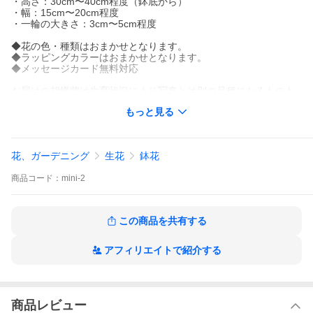
・高さ：30cm〜40cm程度（鉢底から）
・幅：15cm〜20cm程度
・一輪の大きさ：3cm〜5cm程度
◆花の色・種類はおまかせとなります。
◆ラッピングカラーはおまかせとなります。
◆メッセージカード無料対応
お届けの胡蝶蘭は生育状況により写真とは別の品種になるものも
あります。
もっと見る
生花のため写真と実際のお花のお色・形状・開花状態が異なる場
合がございます。
あらかじめご了承下さい。
花、ガーデニング
生花
鉢花
お手入れは週に一回程度の水やりだけで簡単です。
商品
コード：
mini-2
【 送料 】一部地域を除き送料無料
別途送料（北海道・九州：1,000円／四国：500円）
★ご利用用途
この商品を共有する
お祝い プレゼント 誕生日 開店祝い 開業祝い 開院祝い 移転祝い
就任祝い 昇進祝い 退職祝い
長寿祝い 還暦 緑寿 古希 喜寿 傘寿 米寿 卒寿 白寿 百寿 金婚式
アフィリエイトで紹介する
母の日 父の日 敬老の日 お中元 お歳暮 お年賀 クリスマス バレン
タイン ホワイトデー
勤労感謝の日 個展祝い 叙勲祝い 授章祝い 快気祝い 叙勲 褒章 栄
転 当選祝い 新築祝い
商品レビュー