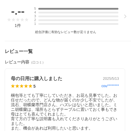
胡蝶蘭 蘭 洋蘭 花 鉢花 ラン コチョウラン 洋ラン
ミニ胡蝶蘭 2本立ち ピンク 黄色
-.--
5
4
3
2
1
1
件
総合評価に有効なレビュー数が足りません
レビュー一覧
レビュー内容
（口コミ）
母の日用に購入しました
2025/5/13
5
cou********
梱包等とても丁寧にしていただき、お花も見事でした。お
任せだったので、どんな物が届くのか少し不安でしたが、
流石、胡蝶蘭専門店さん、ハズレはないと思いました。ミ
ニ胡蝶蘭は、場所もとらずテーブルに置いておく事もでき
母はとても喜んでくれました。

育て方の丁寧な説明書も入れてくださりありがとうござい
ました。

また、機会があれば利用したいと思います。