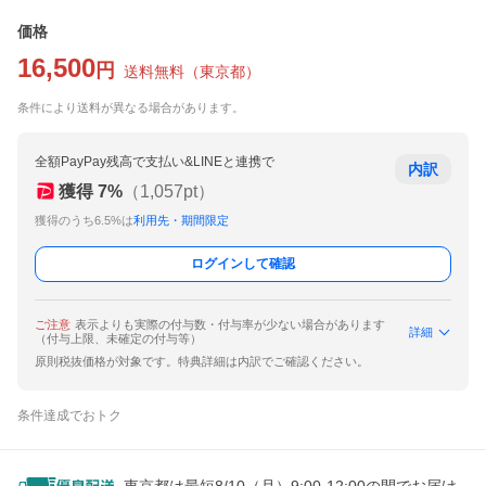
価格
16,500
円
送料無料
（
東京都
）
条件により送料が異なる場合があります。
全額PayPay残高で支払い&LINEと連携で
内訳
獲得
7
%
（
1,057
pt）
獲得のうち6.5%は
利用先・期間限定
ログインして確認
ご注意
表示よりも実際の付与数・付与率が少ない場合があります
詳細
（付与上限、未確定の付与等）
原則税抜価格が対象です。特典詳細は内訳でご確認ください。
条件達成でおトク