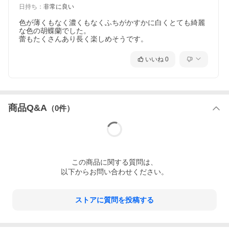
日持ち
：
非常に良い
色が薄くもなく濃くもなくふちがかすかに白くとても綺麗
な色の胡蝶蘭でした。

いいね
0
商品Q&A
（
0
件）
この
商品
に関する質問は、
以下からお問い合わせください。
ストアに質問を投稿する