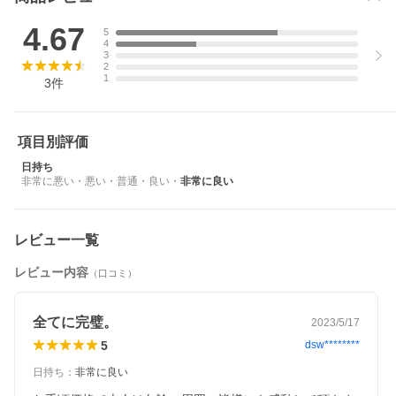
4.67
5
4
3
2
1
3
件
項目別評価
日持ち
非常に悪い
・
悪い
・
普通
・
良い
・
非常に良い
レビュー一覧
レビュー内容
（口コミ）
全てに完璧。
2023/5/17
5
dsw********
日持ち
：
非常に良い