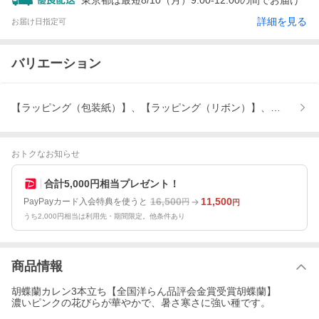
東京都は最短8/10（月）9:00-12:00の間でお届け
詳細を見る
お届け日指定可
バリエーション
【ラッピング（包装紙）】、【ラッピング（リボン）】、立て札、
おトクなお知らせ
合計5,000円相当プレゼント！
16,500
11,500
PayPayカード入会特典を使うと
円
円
うち2,000円相当は利用先・期間限定。他条件あり
商品情報
胡蝶蘭カレン3本立ち【全国洋らん品評会金賞受賞胡蝶蘭】
濃いピンクの花びらが華やかで、暑さ寒さに強い種です。