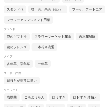
スタンド花
枝、実、果実（生花）
ブーケ、ブートニア
フラワーアレンジメント用葉
ブランド
花のギフト社
フラワーマーケット花由
吉本花城園
蘭のフレンズ
日本花キ流通
タイプ
多年草、宿年草
一年草
ユーザー評価
日持ちが非常に良い
キーワード
蝴蝶蘭
こちようらん
ほうずき
ほおずき 鉢植え