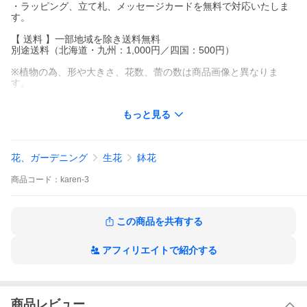
・ラッピング、立て札、メッセージカードを無料で対応いたしま
す。
【 送料 】一部地域を除き送料無料
別途送料（北海道・九州：1,000円／四国：500円）
※植物の為、形や大きさ、花数、蕾の数は商品画像と異なりま
す。
もっと見る
★ご利用用途
お祝い お礼 プレゼント 誕生日 開店祝い 開業祝い 開院祝い 移転
祝い 就任祝い 昇進祝い 退職祝い
長寿祝い 還暦 緑寿 古希 喜寿 傘寿 米寿 卒寿 白寿 百寿 金婚式 い
花、ガーデニング
生花
鉢花
い夫婦の日
母の日 父の日 敬老の日 お中元 お歳暮 お年賀 クリスマス バレン
商品
コード：
karen-3
タイン ホワイトデー
勤労感謝の日 個展祝い 叙勲祝い 授章祝い 快気祝い 叙勲 褒章 栄
転 株主総会 異動
上場祝い 当選祝い 新築祝い 結婚祝い 結婚記念日 内祝い 七五三
この商品を共有する
卒業式 成人祝い
胡蝶蘭 蘭 洋蘭 花 鉢花 ラン コチョウラン 洋ラン
アフィリエイトで紹介する
ミディ 中輪 3本立ち ピンク
商品レビュー