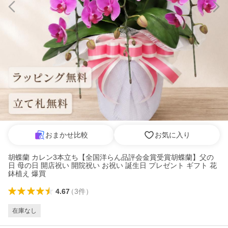
おまかせ比較
お気に入り
胡蝶蘭 カレン3本立ち【全国洋らん品評会金賞受賞胡蝶蘭】父の
日 母の日 開店祝い 開院祝い お祝い 誕生日 プレゼント ギフト 花
鉢植え 爆買
4.67
（
3
件
）
在庫なし