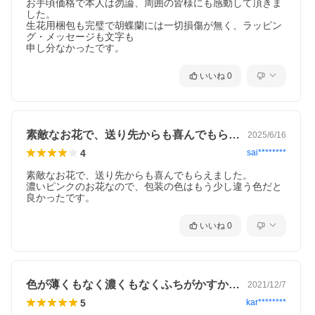
お手頃価格で本人は勿論、周囲の皆様にも感動して頂きま
した。

生花用梱包も完璧で胡蝶蘭には一切損傷が無く、ラッピン
グ・メッセージも文字も

申し分なかったです。
いいね
0
素敵なお花で、送り先からも喜んでもらえ…
2025/6/16
4
sai********
素敵なお花で、送り先からも喜んでもらえました。

濃いピンクのお花なので、包装の色はもう少し違う色だと
良かったです。
いいね
0
色が薄くもなく濃くもなくふちがかすかに…
2021/12/7
5
kar********