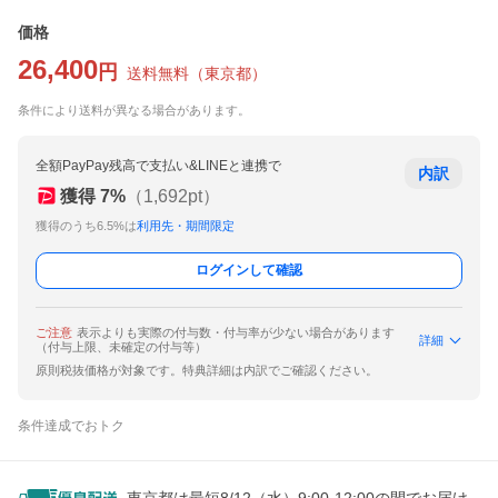
価格
26,400
円
送料無料
（
東京都
）
条件により送料が異なる場合があります。
全額PayPay残高で支払い&LINEと連携で
内訳
獲得
7
%
（
1,692
pt）
獲得のうち6.5%は
利用先・期間限定
ログインして確認
ご注意
表示よりも実際の付与数・付与率が少ない場合があります
詳細
（付与上限、未確定の付与等）
原則税抜価格が対象です。特典詳細は内訳でご確認ください。
条件達成でおトク