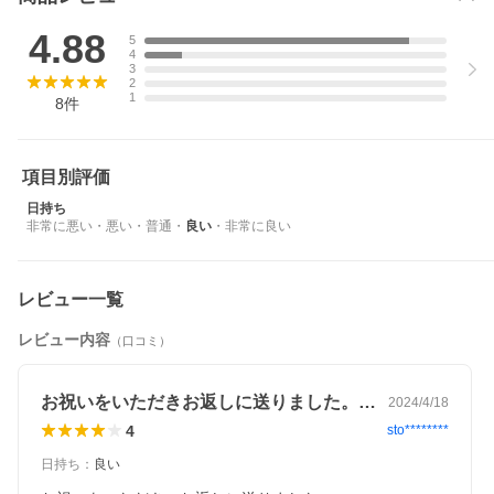
業式 成人祝い
4.88
5
胡蝶蘭 蘭 洋蘭 花 鉢花 ラン コチョウラン 洋ラン
4
ミディ 中輪 6本立ち イエロー 黄色
3
2
1
8
件
項目別評価
日持ち
非常に悪い
・
悪い
・
普通
・
良い
・
非常に良い
レビュー一覧
レビュー内容
（口コミ）
お祝いをいただきお返しに送りました。受…
2024/4/18
4
sto********
日持ち
：
良い