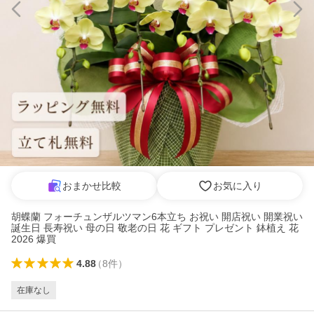
おまかせ比較
お気に入り
胡蝶蘭 フォーチュンザルツマン6本立ち お祝い 開店祝い 開業祝い
誕生日 長寿祝い 母の日 敬老の日 花 ギフト プレゼント 鉢植え 花
2026 爆買
4.88
（
8
件
）
在庫なし