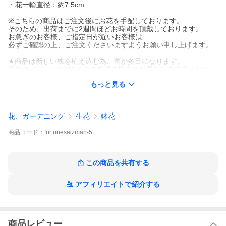
・花一輪直径：約7.5cm
※こちらの商品はご注文後にお花を手配しております。
そのため、出荷までに2週間ほどお時間を頂戴しております。
お急ぎのお客様、ご指定日が近いお客様は
必ずご確認の上、ご注文くださいますようお願い申し上げます。
★商品は新しい株を植え込む為、蕾が多目になります。
画像のイメージ8分咲きをご希望の場合はお早めにご注文くださ
い。
もっと見る
★植物の為、形や大きさ、花数、蕾の数は商品画像と異なりま
す。
◇ラッピング・立て札・メッセージカード 無料で対応いたしま
花、ガーデニング
生花
鉢花
す。
商品
コード：
fortunesalzman-5
【 送料 】一部地域を除き送料無料
別途送料（北海道・九州：1,000円／四国：500円）
この商品を共有する
★ご利用用途
アフィリエイトで紹介する
お祝い お礼 プレゼント 誕生日 開店 開業 開院 移転 就任 昇進 退
職
長寿祝い 還暦 緑寿 古希 喜寿 傘寿 米寿 卒寿 白寿 百寿 金婚式
母の日 父の日 敬老の日 お中元 お歳暮 お年賀 クリスマス
個展祝い 叙勲 授章 褒章 栄転 異動 上場 当選 新築 結婚記念日 卒
商品レビュー