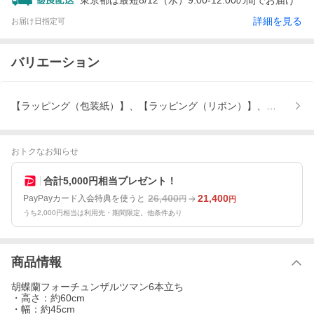
東京都は最短8/12（水）9:00-12:00の間でお届け
詳細を見る
お届け日指定可
バリエーション
【ラッピング（包装紙）】、【ラッピング（リボン）】、立て札、メ
おトクなお知らせ
合計5,000円相当プレゼント！
26,400
21,400
PayPayカード入会特典を使うと
円
円
うち2,000円相当は利用先・期間限定。他条件あり
商品情報
胡蝶蘭フォーチュンザルツマン6本立ち
・高さ：約60cm
・幅：約45cm