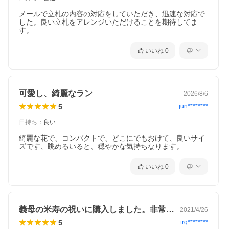
メールで立札の内容の対応をしていただき、迅速な対応で
した。良い立札をアレンジいただけることを期待してま
す。
いいね
0
可愛し、綺麗なラン
2026/8/6
5
jun********
日持ち
：
良い
綺麗な花で、コンパクトで、どこにでもおけて、良いサイ
ズです、眺めるいると、穏やかな気持ちなります。
いいね
0
義母の米寿の祝いに購入しました。非常に…
2021/4/26
5
trq********