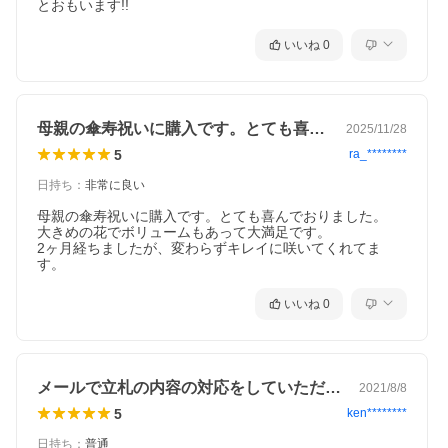
とおもいます!!
いいね
0
母親の傘寿祝いに購入です。とても喜んで…
2025/11/28
5
ra_********
日持ち
：
非常に良い
母親の傘寿祝いに購入です。とても喜んでおりました。

大きめの花でボリュームもあって大満足です。

2ヶ月経ちましたが、変わらずキレイに咲いてくれてま
す。
いいね
0
メールで立札の内容の対応をしていただき…
2021/8/8
5
ken********
日持ち
：
普通