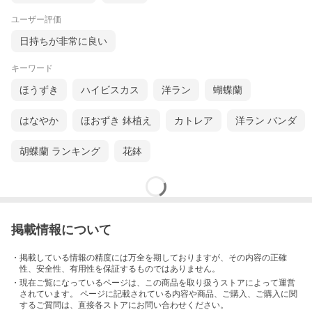
ユーザー評価
日持ちが非常に良い
キーワード
ほうずき
ハイビスカス
洋ラン
蝴蝶蘭
はなやか
ほおずき 鉢植え
カトレア
洋ラン バンダ
胡蝶蘭 ランキング
花鉢
掲載情報について
・掲載している情報の精度には万全を期しておりますが、その内容の正確
性、安全性、有用性を保証するものではありません。
・現在ご覧になっているページは、この
商品
を取り扱うストアによって運営
されています。 ページに記載されている内容
や商品、ご購入
、ご購入に関
するご質問は、直接各ストアにお問い合わせください。